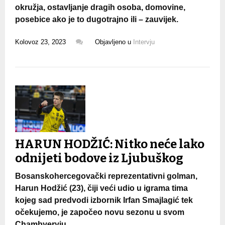
okružja, ostavljanje dragih osoba, domovine,
posebice ako je to dugotrajno ili – zauvijek.
Kolovoz 23, 2023
Objavljeno u
Intervju
HARUN HODŽIĆ: Nitko neće lako
odnijeti bodove iz Ljubuškog
Bosanskohercegovački reprezentativni golman,
Harun Hodžić (23), čiji veći udio u igrama tima
kojeg sad predvodi izbornik Irfan Smajlagić tek
očekujemo, je započeo novu sezonu u svom
Chambyeryju.