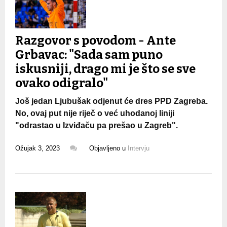
Razgovor s povodom - Ante
Grbavac: "Sada sam puno
iskusniji, drago mi je što se sve
ovako odigralo"
Još jedan Ljubušak odjenut će dres PPD Zagreba.
No, ovaj put nije riječ o već uhodanoj liniji
"odrastao u Izviđaču pa prešao u Zagreb".
Ožujak 3, 2023
Objavljeno u
Intervju