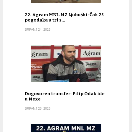
22. Agram MNL MZ Ljubuški: Čak 25
pogodaka u tri s…
SRPANJ 24, 2026
Dogovoren transfer: Filip Odak ide
u Nexe
SRPANJ 23, 2026