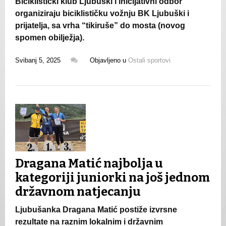
Biciklistički klub Ljubuški i inicijativni odbor
organiziraju biciklističku vožnju BK Ljubuški i
prijatelja, sa vrha “tikiruše” do mosta (novog
spomen obilježja).
Svibanj 5, 2025
Objavljeno u
Ostali sportovi
Dragana Matić najbolja u
kategoriji juniorki na još jednom
državnom natjecanju
Ljubušanka Dragana Matić postiže izvrsne
rezultate na raznim lokalnim i državnim