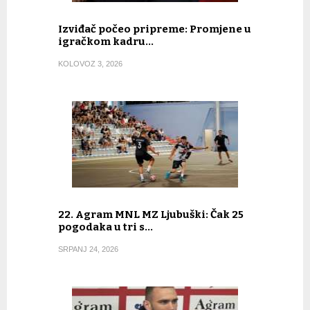
Izviđač počeo pripreme: Promjene u
igračkom kadru…
KOLOVOZ 3, 2026
22. Agram MNL MZ Ljubuški: Čak 25
pogodaka u tri s…
SRPANJ 24, 2026