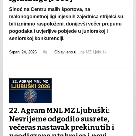
Sinoć na Centru malih športova, na
malonogometnoj ligi mjesnih zajednica strijelci su
bili iznimno raspoloženi, donijevši večer prepunu
pogodaka i uvjerljive pobjede u juniorskoj i
seniorskoj konkurenciji.
Srpanj 24, 2026
Objavljeno u
Liga MZ Ljubuški
22. Agram MNL MZ Ljubuški:
Nevrijeme odgodilo susrete,
večeras nastavak prekinutih i
neodigrana utakmica i novi