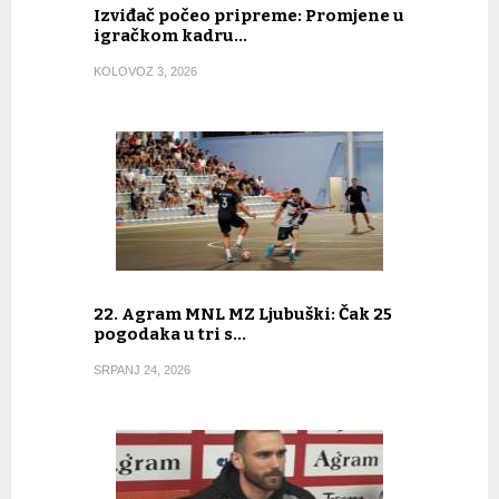
Izviđač počeo pripreme: Promjene u
igračkom kadru…
KOLOVOZ 3, 2026
22. Agram MNL MZ Ljubuški: Čak 25
pogodaka u tri s…
SRPANJ 24, 2026