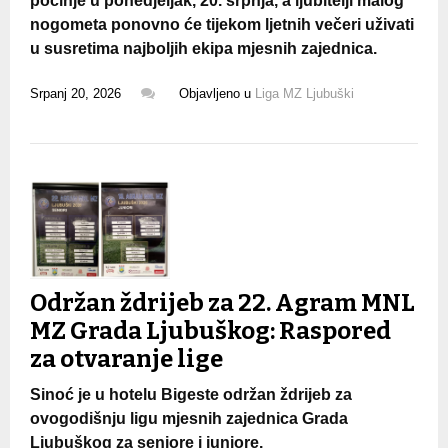
počinje u ponedjeljak, 20. srpnja, a ljubitelji malog
nogometa ponovno će tijekom ljetnih večeri uživati
u susretima najboljih ekipa mjesnih zajednica.
Srpanj 20, 2026
Objavljeno u
Liga MZ Ljubuški
Održan ždrijeb za 22. Agram MNL
MZ Grada Ljubuškog: Raspored
za otvaranje lige
Sinoć je u hotelu Bigeste održan ždrijeb za
ovogodišnju ligu mjesnih zajednica Grada
Ljubuškog za seniore i juniore.