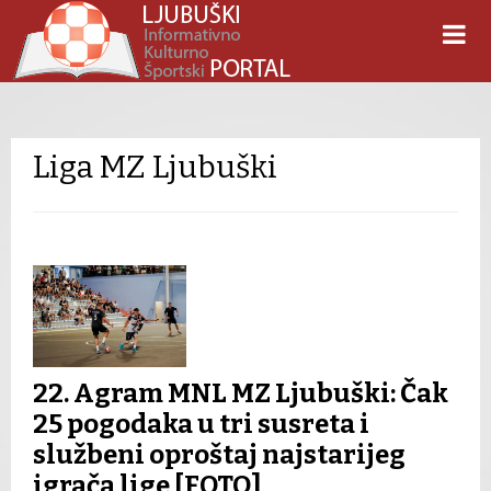
Liga MZ Ljubuški
22. Agram MNL MZ Ljubuški: Čak
25 pogodaka u tri susreta i
službeni oproštaj najstarijeg
igrača lige [FOTO]