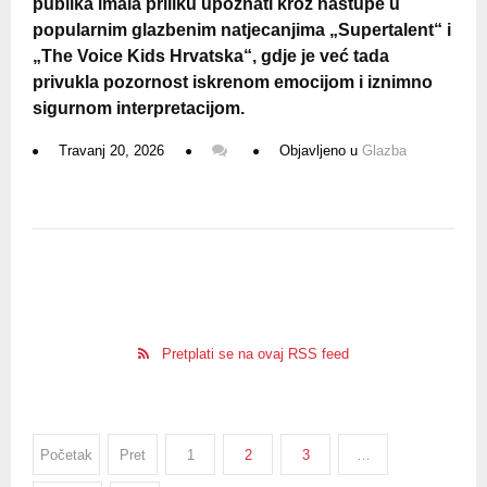
publika imala priliku upoznati kroz nastupe u
popularnim glazbenim natjecanjima „Supertalent“ i
„The Voice Kids Hrvatska“, gdje je već tada
privukla pozornost iskrenom emocijom i iznimno
sigurnom interpretacijom.
Travanj 20, 2026
Objavljeno u
Glazba
Pretplati se na ovaj RSS feed
Početak
Pret
1
2
3
…