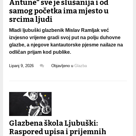
Antune“ sve je slušanija i od
samog početka ima mjesto u
srcima ljudi
Mladi ljubuški glazbenik Mislav Ramljak već
izvjesno vrijeme gradi svoj put na polju duhovne
glazbe, a njegove kantautorske pjesme nailaze na
odličan prijam kod publike.
Lipanj 9, 2026
Objavljeno u
Glazba
Glazbena škola Ljubuški:
Raspored upisa i prijemnih