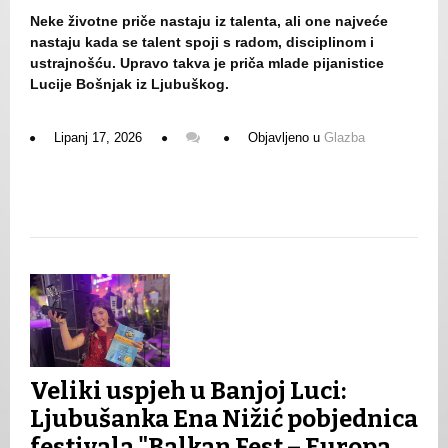
Neke životne priče nastaju iz talenta, ali one najveće
nastaju kada se talent spoji s radom, disciplinom i
ustrajnošću. Upravo takva je priča mlade pijanistice
Lucije Bošnjak iz Ljubuškog.
Lipanj 17, 2026
Objavljeno u
Glazba
Veliki uspjeh u Banjoj Luci:
Ljubušanka Ena Nižić pobjednica
festivala "Balkan Fest – Europa