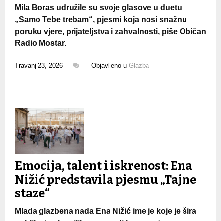
Mila Boras udružile su svoje glasove u duetu
„Samo Tebe trebam“, pjesmi koja nosi snažnu
poruku vjere, prijateljstva i zahvalnosti, piše
Običan
Radio Mostar
.
Travanj 23, 2026
Objavljeno u
Glazba
Emocija, talent i iskrenost: Ena
Nižić predstavila pjesmu „Tajne
staze“
Mlada glazbena nada Ena Nižić ime je koje je šira