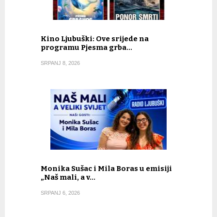
Kino Ljubuški: Ove srijede na
programu Pjesma grba…
SRPANJ 8, 2026
Monika Sušac i Mila Boras u emisiji
„Naš mali, a v…
SRPANJ 6, 2026