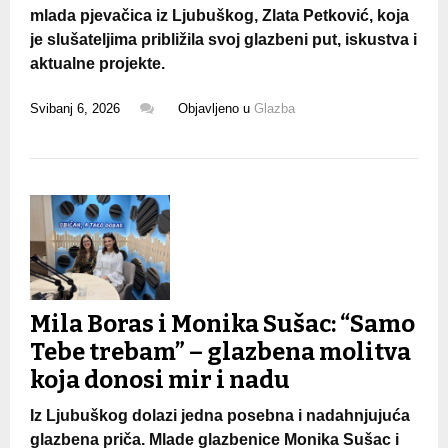
mlada pjevačica iz Ljubuškog, Zlata Petković, koja
je slušateljima približila svoj glazbeni put, iskustva i
aktualne projekte.
Svibanj 6, 2026
Objavljeno u
Glazba
Mila Boras i Monika Sušac: “Samo
Tebe trebam” – glazbena molitva
koja donosi mir i nadu
Iz Ljubuškog dolazi jedna posebna i nadahnjujuća
glazbena priča. Mlade glazbenice Monika Sušac i