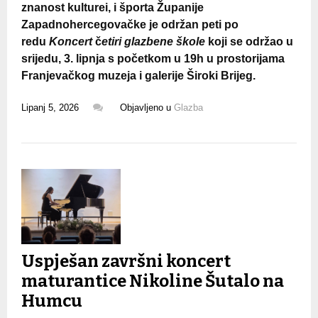
znanost kulturei, i športa Županije
Zapadnohercegovačke je održan peti po
redu
K
oncert
č
etiri glazbene škole
koji se održao u
srijedu, 3. lipnja s početkom u 19h u prostorijama
Franjevačkog muzeja i galerije Široki Brijeg.
Lipanj 5, 2026
Objavljeno u
Glazba
Uspješan završni koncert
maturantice Nikoline Šutalo na
Humcu