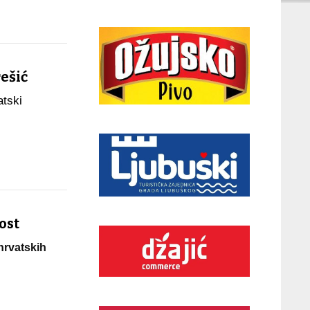
ešić
atski
ost
 hrvatskih