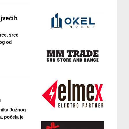
ajvećih
rce, srce
nog od
e
dnika Južnog
, počela je