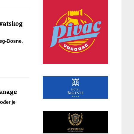
rvatskog
ceg-Bosne,
 snage
ođer je