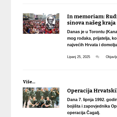
In memoriam: Rudi 
sinova našeg kraja
Danas je u Torontu (Kana
mog rođaka, prijatelja, k
najvećih Hrvata i domolju
Lipanj 25, 2025
Objavl
Više...
Operacija Hrvatski
Dana 7. lipnja 1992. go
bojišta i zapovjednika O
operacija Čagalj.