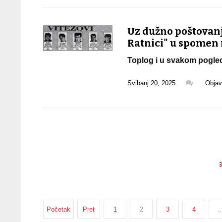
Uz dužno poštovanje
Ratnici" u spomen n
Toplog i u svakom pogled
Svibanj 20, 2025
Objav
Početak
Pret
1
2
3
4