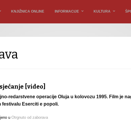
KNJIŽNICA ONLINE
INFORMACIJE
KULTURA
ŠP
ava
 sjećanje [video]
ojno-redarstvene operacije Oluja u kolovozu 1995. Film je n
stivalu Eserciti e popoli.
ljeno u
Otrgnuto od zaborava