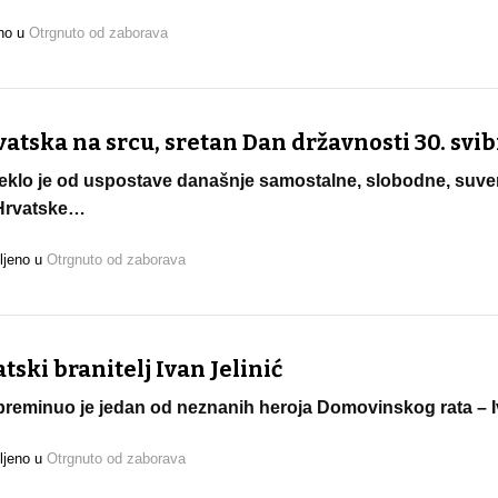
eno u
Otrgnuto od zaborava
atska na srcu, sretan Dan državnosti 30. svib
oteklo je od uspostave današnje samostalne, slobodne, suve
Hrvatske…
ljeno u
Otrgnuto od zaborava
ski branitelj Ivan Jelinić
 preminuo je jedan od neznanih heroja Domovinskog rata – Iv
ljeno u
Otrgnuto od zaborava