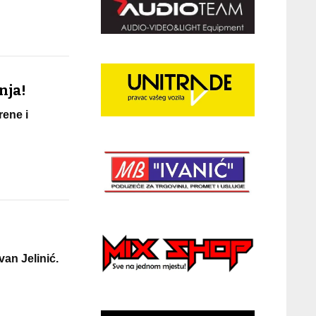
nja!
rene i
an Jelinić.