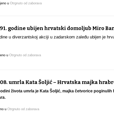
ljeno u
Otrgnuto od zaborava
91. godine ubijen hrvatski domoljub Miro Bar
ine u diverzantskoj akciji u zadarskom zaleđu ubijen je hrv
jeno u
Otrgnuto od zaborava
08. umrla Kata Šoljić – Hrvatska majka hrabr
odini života umrla je Kata Šoljić, majka četvorice poginulih
ra.
eno u
Otrgnuto od zaborava