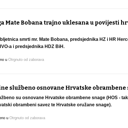
 Mate Bobana trajno uklesana u povijesti h
obljetnica smrti mr. Mate Bobana, predsjednika HZ i HR Her
VO-a i predsjednika HDZ BiH.
eno u
Otrgnuto od zaborava
odine službeno osnovane Hrvatske obrambene
službeno su osnovane Hrvatske obrambene snage (HOS - tak
rvatski obrambeni savez te Hrvatske oružane snage).
jeno u
Otrgnuto od zaborava