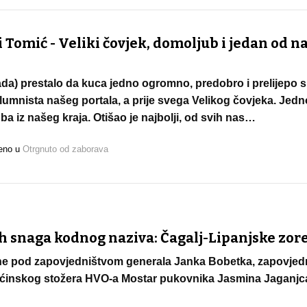
Tomić - Veliki čovjek, domoljub i jedan od n
da) prestalo da kuca jedno ogromno, predobro i prelijepo s
olumnista našeg portala, a prije svega Velikog čovjeka. Jed
ba iz našeg kraja. Otišao je najbolji, od svih nas…
jeno u
Otrgnuto od zaborava
h snaga kodnog naziva: Čagalj-Lipanjske zor
dine pod zapovjedništvom generala Janka Bobetka, zapovje
pćinskog stožera HVO-a Mostar pukovnika Jasmina Jaganjca