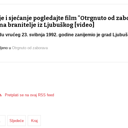
 i sjećanje pogledajte film "Otrgnuto od zab
a branitelje iz Ljubuškog [video]
u vrućeg 23. svibnja 1992. godine zanijemio je grad Ljubuš
ljeno u
Otrgnuto od zaborava
Pretplati se na ovaj RSS feed
…
Sljedeće
Kraj