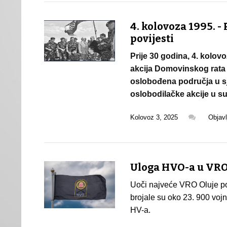
4. kolovoza 1995. - 
povijesti
Prije 30 godina, 4. kolo
akcija Domovinskog rata 
oslobođena područja u sj
oslobodilačke akcije u su
Kolovoz 3, 2025
Objav
Uloga HVO-a u VR
Uoči najveće VRO Oluje po
brojale su oko 23. 900 vojn
HV-a.