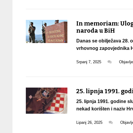
In memoriam: Uloga
naroda u BiH
Danas se obilježava 28. 
vrhovnog zapovjednika H
Srpanj 7, 2025
Objavlj
25. lipnja 1991. g
25. lipnja 1991. godine 
nekad korišten i naziv H
Lipanj 26, 2025
Objavl