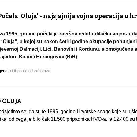
Počela 'Oluja' - najsjajnija vojna operacija u h
voza 1995. godine počela je završna oslobodilačka vojno-red
“Oluja”, u kojoj su nakon četiri godine okupacije pobunjen
evernoj Dalmaciji, Lici, Banovini i Kordunu, a omogućene s
sjednoj Bosni i Hercegovini (BiH).
ljeno u
Otrgnuto od zaborava
O OLUJA
dsjetimo se, da su te 1995. godine Hrvatske snage koje su ušl
ika, od čega je bilo čak 11.500 pripadnika HVO-a, a 12.400 su bi