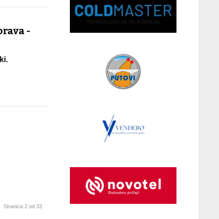
orava -
ki.
Stranica 2 od 33