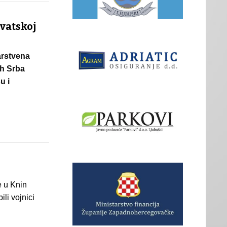
rvatskoj
arstvena
ih Srba
u i
e u Knin
li vojnici