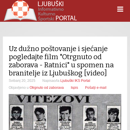
Uz dužno poštovanje i sjećanje
pogledajte film "Otrgnuto od
zaborava - Ratnici" u spomen na
branitelje iz Ljubuškog [video]
Svibanj 20, 2025
Napisao/la
Ljubuški IKS Portal
Objavljeno u
Otrgnuto od zaborava
Ispis
Pošalji e-mail