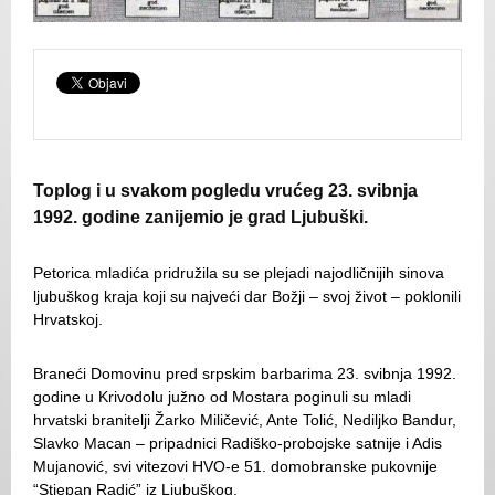
Toplog i u svakom pogledu vrućeg 23. svibnja
1992. godine zanijemio je grad Ljubuški.
Petorica mladića pridružila su se plejadi najodličnijih sinova
ljubuškog kraja koji su najveći dar Božji – svoj život – poklonili
Hrvatskoj.
Braneći Domovinu pred srpskim barbarima 23. svibnja 1992.
godine u Krivodolu južno od Mostara poginuli su mladi
hrvatski branitelji Žarko Miličević, Ante Tolić, Nediljko Bandur,
Slavko Macan – pripadnici Radiško-probojske satnije i Adis
Mujanović, svi vitezovi HVO-e 51. domobranske pukovnije
“Stjepan Radić” iz Ljubuškog.