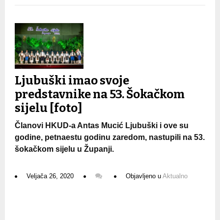
Ljubuški imao svoje
predstavnike na 53. Šokačkom
sijelu [foto]
Članovi HKUD-a Antas Mucić Ljubuški i ove su
godine, petnaestu godinu zaredom, nastupili na 53.
šokačkom sijelu u Županji.
Veljača 26, 2020
Objavljeno u
Aktualno