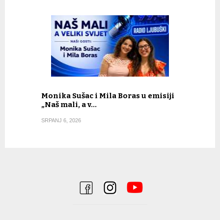
Monika Sušac i Mila Boras u emisiji
„Naš mali, a v…
SRPANJ 6, 2026