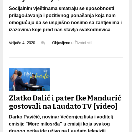
Socijalnim vještinama smatraju se sposobnosti
prilagođavanja i pozitivnog ponašanja koja nam
omogućuju da se uspješno nosimo sa zahtjevima i
izazovima koje pred nas stavlja svakodnevica.
Veljača 4, 2020
Objavljeno u
Životni stil
Zlatko Dalić i pater Ike Mandurić
gostovali na Laudato TV [video]
Darko Pavičić, novinar Večernjeg lista i voditelj
emisije "More milosrđa" u emisiji koja svakog
drugog petka ide uživo na Laudato televiziji