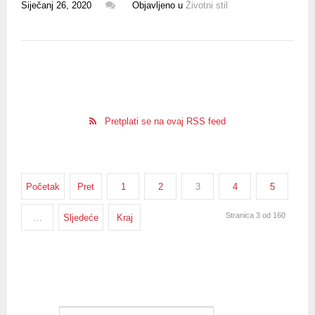
Siječanj 26, 2020
Objavljeno u
Životni stil
Pretplati se na ovaj RSS feed
Početak
Pret
1
2
3
4
5
Stranica 3 od 160
…
Sljedeće
Kraj