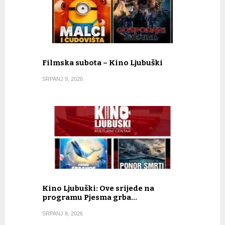
Filmska subota – Kino Ljubuški
SRPANJ 9, 2026
Kino Ljubuški: Ove srijede na
programu Pjesma grba…
SRPANJ 8, 2026