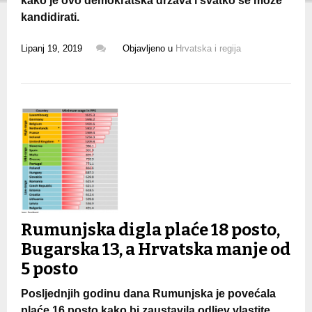
kako je ovo demokratska država i svatko se može
kandidirati.
Lipanj 19, 2019
Objavljeno u
Hrvatska i regija
Rumunjska digla plaće 18 posto,
Bugarska 13, a Hrvatska manje od
5 posto
Posljednjih godinu dana Rumunjska je povećala
plaće 16 posto kako bi zaustavila odljev vlastite