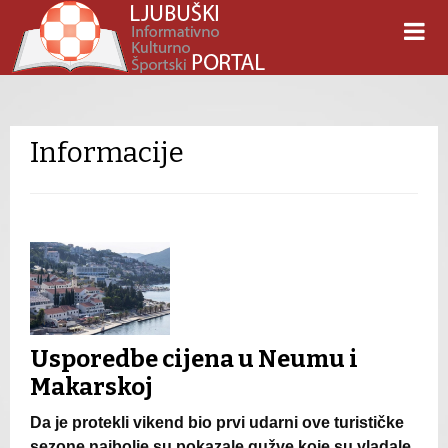
Informacije
Usporedbe cijena u Neumu i
Makarskoj
Da je protekli vikend bio prvi udarni ove turističke
sezone najbolje su pokazale gužve koje su vladale