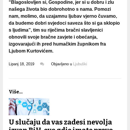
“Blagoslovljen si, Gospodine, jer si u dobru i zlu
našega života bio dobrohotno s nama. Pomozi
nam, molimo, da uzajamnu ljubav vjerno čuvamo,
da budemo dobri svjedoci saveza što si ga sklopio
s ljudima”, tim su riječima bračni slavljenici
obnovili svoje bračne zavjete i obećanja,
izgovarajući ih pred humačkim župnikom fra
Ljubom Kurtovićem.
Lipanj 18, 2019
Objavljeno u
Ljubuški
Više...
U slučaju da vas zadesi nevolja