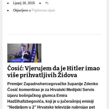
Lipanj 18, 2019
Objavljeno u
Prijelomna vijest
Ćosić: Vjerujem da je Hitler imao
više prihvatljivih Židova
Premijer Zapadnohercegovačke županije Zdenko
Ćosić komentirao je za Hrvatski Medijski Servis
izjavu bošnjačkog glumca Emira
Hadžihafizbegovića, koji je u jučerašnjoj emisiji
“Nedjeljom u 2” Hrvatske televizije nabrojao pet