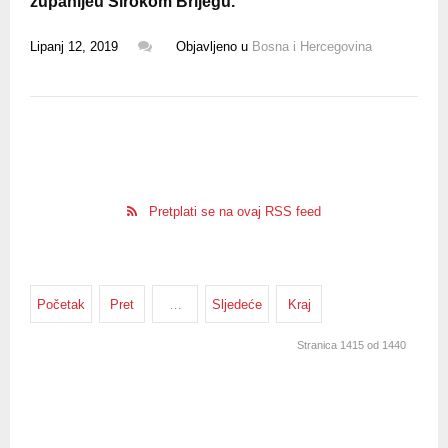
županijeu Širokom Brijegu.
Lipanj 12, 2019
Objavljeno u
Bosna i Hercegovina
Pretplati se na ovaj RSS feed
Početak
Pret
…
Sljedeće
Kraj
Stranica 1415 od 1440