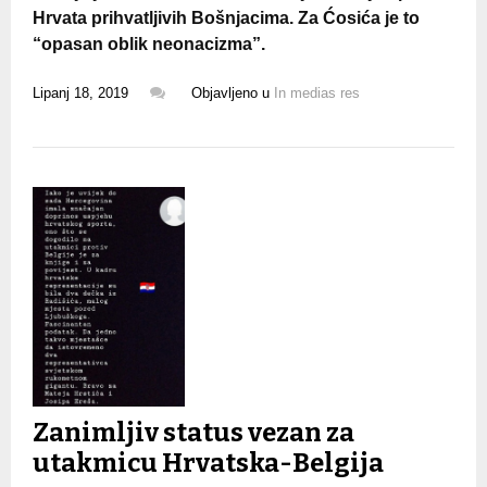
Hrvata prihvatljivih Bošnjacima. Za Ćosića je to
“opasan oblik neonacizma”.
Lipanj 18, 2019
Objavljeno u
In medias res
Zanimljiv status vezan za
utakmicu Hrvatska-Belgija