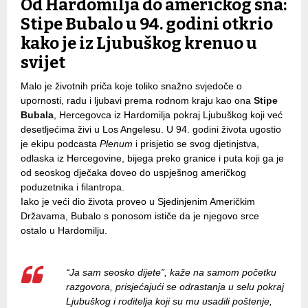
Od Hardomilja do američkog sna:
Stipe Bubalo u 94. godini otkrio
kako je iz Ljubuškog krenuo u
svijet
Malo je životnih priča koje toliko snažno svjedoče o
upornosti, radu i ljubavi prema rodnom kraju kao ona
Stipe
Bubala
, Hercegovca iz Hardomilja pokraj Ljubuškog koji već
desetljećima živi u Los Angelesu. U 94. godini života ugostio
je ekipu podcasta
Plenum
i prisjetio se svog djetinjstva,
odlaska iz Hercegovine, bijega preko granice i puta koji ga je
od seoskog dječaka doveo do uspješnog američkog
poduzetnika i filantropa.
Iako je veći dio života proveo u Sjedinjenim Američkim
Državama, Bubalo s ponosom ističe da je njegovo srce
ostalo u Hardomilju.
“Ja sam seosko dijete”, kaže na samom početku
razgovora, prisjećajući se odrastanja u selu pokraj
Ljubuškog i roditelja koji su mu usadili poštenje,