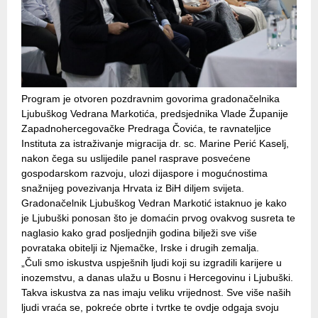
Program je otvoren pozdravnim govorima gradonačelnika
Ljubuškog Vedrana Markotića, predsjednika Vlade Županije
Zapadnohercegovačke Predraga Čovića, te ravnateljice
Instituta za istraživanje migracija dr. sc. Marine Perić Kaselj,
nakon čega su uslijedile panel rasprave posvećene
gospodarskom razvoju, ulozi dijaspore i mogućnostima
snažnijeg povezivanja Hrvata iz BiH diljem svijeta.
Gradonačelnik Ljubuškog Vedran Markotić istaknuo je kako
je Ljubuški ponosan što je domaćin prvog ovakvog susreta te
naglasio kako grad posljednjih godina bilježi sve više
povrataka obitelji iz Njemačke, Irske i drugih zemalja.
„Čuli smo iskustva uspješnih ljudi koji su izgradili karijere u
inozemstvu, a danas ulažu u Bosnu i Hercegovinu i Ljubuški.
Takva iskustva za nas imaju veliku vrijednost. Sve više naših
ljudi vraća se, pokreće obrte i tvrtke te ovdje odgaja svoju