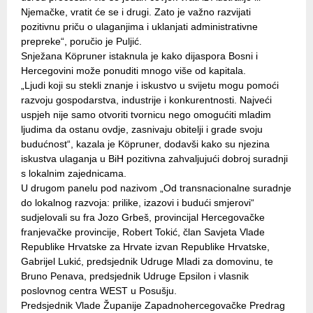
Njemačke, vratit će se i drugi. Zato je važno razvijati
pozitivnu priču o ulaganjima i uklanjati administrativne
prepreke“, poručio je Puljić.
Snježana Köpruner istaknula je kako dijaspora Bosni i
Hercegovini može ponuditi mnogo više od kapitala.
„Ljudi koji su stekli znanje i iskustvo u svijetu mogu pomoći
razvoju gospodarstva, industrije i konkurentnosti. Najveći
uspjeh nije samo otvoriti tvornicu nego omogućiti mladim
ljudima da ostanu ovdje, zasnivaju obitelji i grade svoju
budućnost“, kazala je Köpruner, dodavši kako su njezina
iskustva ulaganja u BiH pozitivna zahvaljujući dobroj suradnji
s lokalnim zajednicama.
U drugom panelu pod nazivom „Od transnacionalne suradnje
do lokalnog razvoja: prilike, izazovi i budući smjerovi“
sudjelovali su fra Jozo Grbeš, provincijal Hercegovačke
franjevačke provincije, Robert Tokić, član Savjeta Vlade
Republike Hrvatske za Hrvate izvan Republike Hrvatske,
Gabrijel Lukić, predsjednik Udruge Mladi za domovinu, te
Bruno Penava, predsjednik Udruge Epsilon i vlasnik
poslovnog centra WEST u Posušju.
Predsjednik Vlade Županije Zapadnohercegovačke Predrag