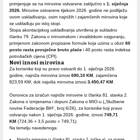
primjenjuje se na mirovine ostvarene zaključno s
1. siječnja
2026.
Mirovine ostvarene tijekom 2026. godine ne podliježu
ovom usklađivanju, osim najnižih i zajamčenih mirovina koje
se usklađuju po istoj stopi.
Stopa akontacijskog usklađivanja utvrđena je sukladno
članku 79. Zakona o mirovinskom i invalidskom osiguranju,
primjenom zakonom propisane formule koja uzima u obzir
60
posto rasta prosječne bruto plaće
i 40 posto rasta indeksa
potrošačkih cijena (CPI).
Novi iznosi mirovina
Za korisnike koji su pravo ostvarili do 1. siječnja 2026.
godine, najniža mirovina iznosi
690,10 KM
, zajamčena
823,59 KM, dok najviša mirovina iznosi
3.450,47 KM
.
Osnovica za izračun najniže mirovine iz članka 81. stavka 2.
Zakona o izmjenama i dopuni Zakona o MIO-u („Službene
novine Federacije BiH“, broj 6/26), za korisnike koji pravo
ostvaruju nakon 1. siječnja 2026. godine, iznosi
749,71
KM
(724,36 + 3,5 posto = 749,71).
Na temelju navedenoga:
Najniža mirovina iz članka 81. stavka 2. točke a), za manje