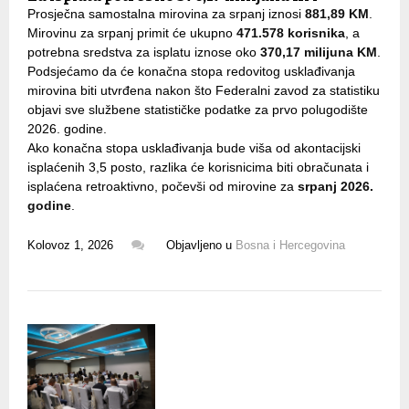
Prosječna samostalna mirovina za srpanj iznosi
881,89 KM
.
Mirovinu za srpanj primit će ukupno
471.578 korisnika
, a
potrebna sredstva za isplatu iznose oko
370,17 milijuna KM
.
Podsjećamo da će konačna stopa redovitog usklađivanja
mirovina biti utvrđena nakon što Federalni zavod za statistiku
objavi sve službene statističke podatke za prvo polugodište
2026. godine.
Ako konačna stopa usklađivanja bude viša od akontacijski
isplaćenih 3,5 posto, razlika će korisnicima biti obračunata i
isplaćena retroaktivno, počevši od mirovine za
srpanj 2026.
godine
.
Kolovoz 1, 2026
Objavljeno u
Bosna i Hercegovina