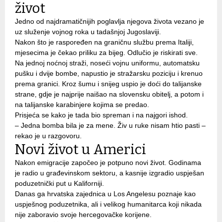
život
Jedno od najdramatičnijih poglavlja njegova života vezano je
uz služenje vojnog roka u tadašnjoj Jugoslaviji.
Nakon što je raspoređen na graničnu službu prema Italiji,
mjesecima je čekao priliku za bijeg. Odlučio je riskirati sve.
Na jednoj noćnoj straži, noseći vojnu uniformu, automatsku
pušku i dvije bombe, napustio je stražarsku poziciju i krenuo
prema granici. Kroz šumu i snijeg uspio je doći do talijanske
strane, gdje je najprije naišao na slovensku obitelj, a potom i
na talijanske karabinjere kojima se predao.
Prisjeća se kako je tada bio spreman i na najgori ishod.
– Jedna bomba bila je za mene. Živ u ruke nisam htio pasti –
rekao je u razgovoru.
Novi život u Americi
Nakon emigracije započeo je potpuno novi život. Godinama
je radio u građevinskom sektoru, a kasnije izgradio uspješan
poduzetnički put u Kaliforniji.
Danas ga hrvatska zajednica u Los Angelesu poznaje kao
uspješnog poduzetnika, ali i velikog humanitarca koji nikada
nije zaboravio svoje hercegovačke korijene.