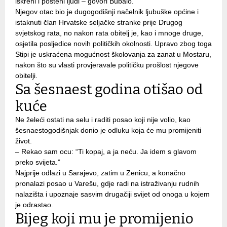
iskreni i pošteni ljudi – govori Bubalo.
Njegov otac bio je dugogodišnji načelnik ljubuške općine i
istaknuti član Hrvatske seljačke stranke prije Drugog
svjetskog rata, no nakon rata obitelj je, kao i mnoge druge,
osjetila posljedice novih političkih okolnosti. Upravo zbog toga
Stipi je uskraćena mogućnost školovanja za zanat u Mostaru,
nakon što su vlasti provjeravale političku prošlost njegove
obitelji.
Sa šesnaest godina otišao od
kuće
Ne želeći ostati na selu i raditi posao koji nije volio, kao
šesnaestogodišnjak donio je odluku koja će mu promijeniti
život.
– Rekao sam ocu: “Ti kopaj, a ja neću. Ja idem s glavom
preko svijeta.”
Najprije odlazi u Sarajevo, zatim u Zenicu, a konačno
pronalazi posao u Varešu, gdje radi na istraživanju rudnih
nalazišta i upoznaje sasvim drugačiji svijet od onoga u kojem
je odrastao.
Bijeg koji mu je promijenio