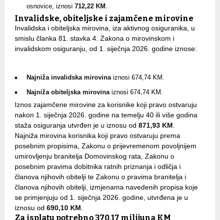
osnovice, iznosi
712,22 KM
.
Invalidske, obiteljske i zajamčene mirovine
Invalidska i obiteljska mirovina, iza aktivnog osiguranika, u
smislu članka 81. stavka 4. Zakona o mirovinskom i
invalidskom osiguranju, od 1. siječnja 2026. godine iznose:
Najniža invalidska mirovina
iznosi 674,74 KM.
Najniža obiteljska mirovina
iznosi 674,74 KM.
Iznos zajamčene mirovine za korisnike koji pravo ostvaruju
nakon 1. siječnja 2026. godine na temelju 40 ili više godina
staža osiguranja utvrđen je u iznosu od
871,93 KM
.
Najniža mirovina korisnika koji pravo ostvaruju prema
posebnim propisima, Zakonu o prijevremenom povoljnijem
umirovljenju branitelja Domovinskog rata, Zakonu o
posebnim pravima dobitnika ratnih priznanja i odličja i
članova njihovih obitelji te Zakonu o pravima branitelja i
članova njihovih obitelji, izmjenama navedenih propisa koje
se primjenjuju od 1. siječnja 2026. godine, utvrđena je u
iznosu od
690,10 KM
.
Za isplatu potrebno 370,17 milijuna KM