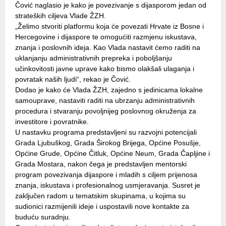
Čović naglasio je kako je povezivanje s dijasporom jedan od
strateških ciljeva Vlade ŽZH.
„Želimo stvoriti platformu koja će povezati Hrvate iz Bosne i
Hercegovine i dijaspore te omogućiti razmjenu iskustava,
znanja i poslovnih ideja. Kao Vlada nastavit ćemo raditi na
uklanjanju administrativnih prepreka i poboljšanju
učinkovitosti javne uprave kako bismo olakšali ulaganja i
povratak naših ljudi“, rekao je Čović.
Dodao je kako će Vlada ŽZH, zajedno s jedinicama lokalne
samouprave, nastaviti raditi na ubrzanju administrativnih
procedura i stvaranju povoljnijeg poslovnog okruženja za
investitore i povratnike.
U nastavku programa predstavljeni su razvojni potencijali
Grada Ljubuškog, Grada Širokog Brijega, Općine Posušje,
Općine Grude, Općine Čitluk, Općine Neum, Grada Čapljine i
Grada Mostara, nakon čega je predstavljen mentorski
program povezivanja dijaspore i mladih s ciljem prijenosa
znanja, iskustava i profesionalnog usmjeravanja. Susret je
zaključen radom u tematskim skupinama, u kojima su
sudionici razmijenili ideje i uspostavili nove kontakte za
buduću suradnju.