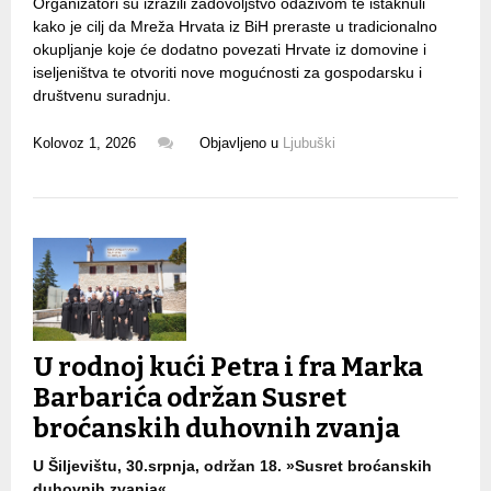
Organizatori su izrazili zadovoljstvo odazivom te istaknuli
kako je cilj da Mreža Hrvata iz BiH preraste u tradicionalno
okupljanje koje će dodatno povezati Hrvate iz domovine i
iseljeništva te otvoriti nove mogućnosti za gospodarsku i
društvenu suradnju.
Kolovoz 1, 2026
Objavljeno u
Ljubuški
U rodnoj kući Petra i fra Marka
Barbarića održan Susret
broćanskih duhovnih zvanja
U Šiljevištu, 30.srpnja, održan 18. »Susret broćanskih
duhovnih zvanja«.