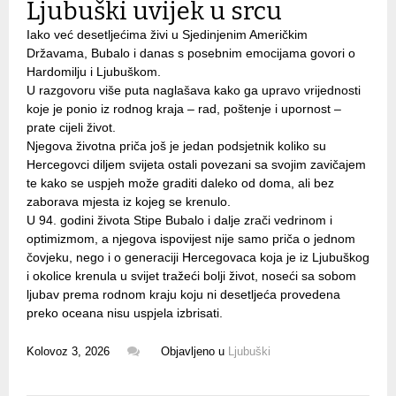
Ljubuški uvijek u srcu
Iako već desetljećima živi u Sjedinjenim Američkim
Državama, Bubalo i danas s posebnim emocijama govori o
Hardomilju i Ljubuškom.
U razgovoru više puta naglašava kako ga upravo vrijednosti
koje je ponio iz rodnog kraja – rad, poštenje i upornost –
prate cijeli život.
Njegova životna priča još je jedan podsjetnik koliko su
Hercegovci diljem svijeta ostali povezani sa svojim zavičajem
te kako se uspjeh može graditi daleko od doma, ali bez
zaborava mjesta iz kojeg se krenulo.
U 94. godini života Stipe Bubalo i dalje zrači vedrinom i
optimizmom, a njegova ispovijest nije samo priča o jednom
čovjeku, nego i o generaciji Hercegovaca koja je iz Ljubuškog
i okolice krenula u svijet tražeći bolji život, noseći sa sobom
ljubav prema rodnom kraju koju ni desetljeća provedena
preko oceana nisu uspjela izbrisati.
Kolovoz 3, 2026
Objavljeno u
Ljubuški