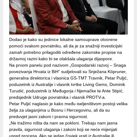
Dodao je kako su jedinice lokalne samouprave otvorene
pomoći svakom povratniku, ali da je za snažniji investicijski
zamah potrebno prilagoditi određene zakonske propise na
državnoj razini kako bi se olakšala ulaganja dijaspore.
Na prvom panelu pod nazivom „Gospodarski razvoj – Snaga
povezivanja Hrvata iz BiH“ sudjelovali su Snježana Köpruner,
generalna direktorica i vlasnica GS-TMT Travnik, Petar Puljić,
poduzetnik iz Australije i vlasnik tvrtke Living Gems, Dominik
Turudić, poduzetnik iz Međugorja i Njemačke te Ante Stipić,
predsjednik Udruge povratnika i vlasnik PROTV-a.
Petar Puljić naglasio je kako među iseljeništvom postoji velika
želja za ulaganjima u Bosnu i Hercegovinu, ali da su
preduvjet jasni zakoni i pravna sigurnost.
„Ne tražimo ništa da nam se pokloni. Trebaju nam jasna
pravila, sigurnost ulaganja i zakoni koji se neće mijenjati
usred procesa. Ako se jedan čovjek vrati iz Australije ili