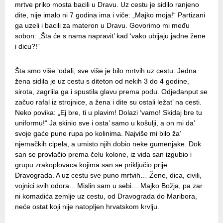
mrtve priko mosta bacili u Dravu. Uz cestu je sidilo ranjeno
dite, nije imalo ni 7 godina ima i viče: „Majko moja!“ Partizani
ga uzeli i bacili za materon u Dravu. Govorimo mi među
sobon: „Šta će s nama napravit’ kad ‘vako ubijaju jadne žene
i dicu?!”
Šta smo više ‘odali, sve više je bilo mrtvih uz cestu. Jedna
žena sidila je uz cestu s diteton od nekih 3 do 4 godine,
sirota, zagrlila ga i spustila glavu prema podu. Odjedanput se
začuo rafal iz strojnice, a žena i dite su ostali ležat’ na cesti.
Neko povika: „Ej bre, ti u plavim! Dolazi ‘vamo! Skidaj bre tu
uniformu!“ Ja skinio sve i osta’ samo u košulji, a on mi da’
svoje gaće pune rupa po kolinima. Najviše mi bilo ža’
njemačkih cipela, a umisto njih dobio neke gumenjake. Dok
san se provlačio prema čelu kolone, iz vida san izgubio i
grupu zrakoplovaca kojima san se priključio prije
Dravograda. A uz cestu sve puno mrtvih… Žene, dica, civili,
vojnici svih odora... Mislin sam u sebi… Majko Božja, pa zar
ni komadića zemlje uz cestu, od Dravograda do Maribora,
neće ostat koji nije natopljen hrvatskom krvlju.