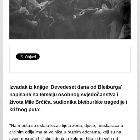
Izvadak iz knjige ‘Devedeset dana od Bleiburga’
napisane na temelju osobnog svjedočanstva i
života Mile Brčića, sudionika bleiburške tragedije i
križnog puta:
“Na mostu su ostala ležati tijela žena, djece, muškaraca u
civilnim odijelima te vojnika u raznim odorama, koji su na
svoju nesreću bili stigli do čela kolone. Bilo je tu više od