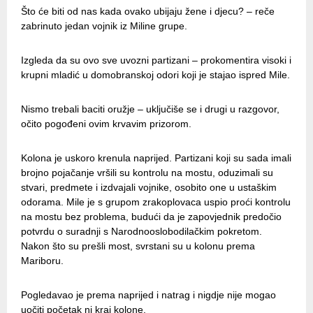
Što će biti od nas kada ovako ubijaju žene i djecu? – reče
zabrinuto jedan vojnik iz Miline grupe.
Izgleda da su ovo sve uvozni partizani – prokomentira visoki i
krupni mladić u domobranskoj odori koji je stajao ispred Mile.
Nismo trebali baciti oružje – uključiše se i drugi u razgovor,
očito pogođeni ovim krvavim prizorom.
Kolona je uskoro krenula naprijed. Partizani koji su sada imali
brojno pojačanje vršili su kontrolu na mostu, oduzimali su
stvari, predmete i izdvajali vojnike, osobito one u ustaškim
odorama. Mile je s grupom zrakoplovaca uspio proći kontrolu
na mostu bez problema, budući da je zapovjednik predočio
potvrdu o suradnji s Narodnooslobodilačkim pokretom.
Nakon što su prešli most, svrstani su u kolonu prema
Mariboru.
Pogledavao je prema naprijed i natrag i nigdje nije mogao
uočiti početak ni kraj kolone.