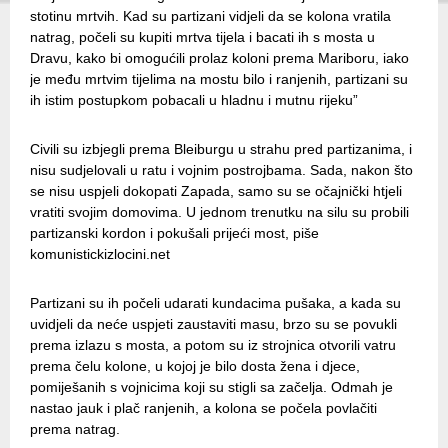
stotinu mrtvih. Kad su partizani vidjeli da se kolona vratila
natrag, počeli su kupiti mrtva tijela i bacati ih s mosta u
Dravu, kako bi omogućili prolaz koloni prema Mariboru, iako
je među mrtvim tijelima na mostu bilo i ranjenih, partizani su
ih istim postupkom pobacali u hladnu i mutnu rijeku”
Civili su izbjegli prema Bleiburgu u strahu pred partizanima, i
nisu sudjelovali u ratu i vojnim postrojbama. Sada, nakon što
se nisu uspjeli dokopati Zapada, samo su se očajnički htjeli
vratiti svojim domovima. U jednom trenutku na silu su probili
partizanski kordon i pokušali prijeći most, piše
komunistickizlocini.net
Partizani su ih počeli udarati kundacima pušaka, a kada su
uvidjeli da neće uspjeti zaustaviti masu, brzo su se povukli
prema izlazu s mosta, a potom su iz strojnica otvorili vatru
prema čelu kolone, u kojoj je bilo dosta žena i djece,
pomiješanih s vojnicima koji su stigli sa začelja. Odmah je
nastao jauk i plač ranjenih, a kolona se počela povlačiti
prema natrag.