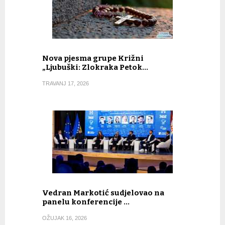
Nova pjesma grupe Križni
„Ljubuški: Zlokraka Petok…
TRAVANJ 17, 2026
Vedran Markotić sudjelovao na
panelu konferencije …
OŽUJAK 16, 2026