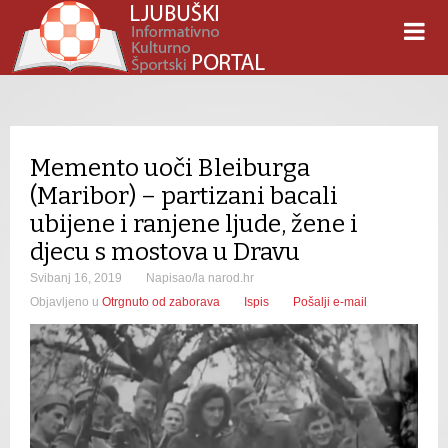
Memento uoči Bleiburga
(Maribor) – partizani bacali
ubijene i ranjene ljude, žene i
djecu s mostova u Dravu
Svibanj 16, 2019
Napisao/la narod.hr
Objavljeno u
Otrgnuto od zaborava
Ispis
Pošalji e-mail