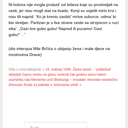
Ni kolona nije mogla prolazit’ od leševa koje su prostreljali na
cesti, jer nisu mogli stat na livadu. Konji su osjetili miris krvi i
nisu tili naprid. ‘Ko je krenio zaobić’ mrtve suborce, odma’ bi
bio streljan. Partizan je s live strane ceste sa strojnicon u ruci
vika’: „Gazi bre gubo gubu! Napred ili pucamo! Gazi
gubu!“…”
(dio intervjua Mile Brčića o ubijanju žena i male djece na
mostovima Drave)
Više u ovoj kategoriji:
« 16. svibnja 1946. Žarka Ivasić – ‘antifašisti’
strijeljali časnu sestru na glasu svetosti čak godinu dana nakon
završetka rata
Memento uoči Bleiburga – hrvatske Veronike nesebično
žrtvovale živote za patnike u ‘kolonama smrti’ »