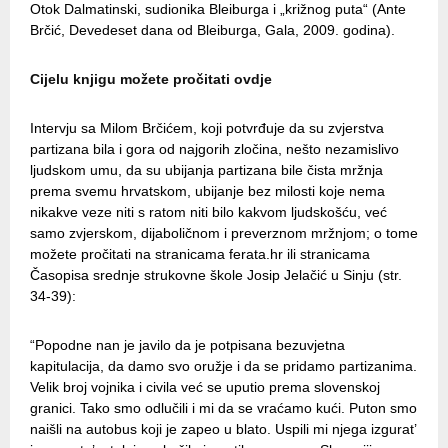
Otok Dalmatinski, sudionika Bleiburga i „križnog puta“ (Ante
Brčić, Devedeset dana od Bleiburga, Gala, 2009. godina).
Cijelu knjigu možete pročitati ovdje
Intervju sa Milom Brčićem, koji potvrđuje da su zvjerstva
partizana bila i gora od najgorih zločina, nešto nezamislivo
ljudskom umu, da su ubijanja partizana bile čista mržnja
prema svemu hrvatskom, ubijanje bez milosti koje nema
nikakve veze niti s ratom niti bilo kakvom ljudskošću, već
samo zvjerskom, dijaboličnom i preverznom mržnjom; o tome
možete pročitati na stranicama ferata.hr ili stranicama
Časopisa srednje strukovne škole Josip Jelačić u Sinju (str.
34-39):
“Popodne nan je javilo da je potpisana bezuvjetna
kapitulacija, da damo svo oružje i da se pridamo partizanima.
Velik broj vojnika i civila već se uputio prema slovenskoj
granici. Tako smo odlučili i mi da se vraćamo kući. Puton smo
naišli na autobus koji je zapeo u blato. Uspili mi njega izgurat’