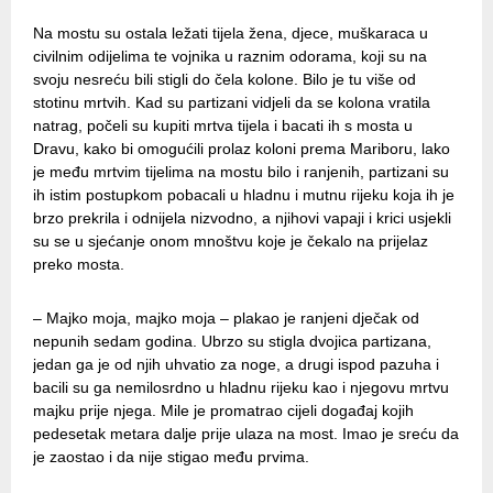
Na mostu su ostala ležati tijela žena, djece, muškaraca u
civilnim odijelima te vojnika u raznim odorama, koji su na
svoju nesreću bili stigli do čela kolone. Bilo je tu više od
stotinu mrtvih. Kad su partizani vidjeli da se kolona vratila
natrag, počeli su kupiti mrtva tijela i bacati ih s mosta u
Dravu, kako bi omogućili prolaz koloni prema Mariboru, lako
je među mrtvim tijelima na mostu bilo i ranjenih, partizani su
ih istim postupkom pobacali u hladnu i mutnu rijeku koja ih je
brzo prekrila i odnijela nizvodno, a njihovi vapaji i krici usjekli
su se u sjećanje onom mnoštvu koje je čekalo na prijelaz
preko mosta.
– Majko moja, majko moja – plakao je ranjeni dječak od
nepunih sedam godina. Ubrzo su stigla dvojica partizana,
jedan ga je od njih uhvatio za noge, a drugi ispod pazuha i
bacili su ga nemilosrdno u hladnu rijeku kao i njegovu mrtvu
majku prije njega. Mile je promatrao cijeli događaj kojih
pedesetak metara dalje prije ulaza na most. Imao je sreću da
je zaostao i da nije stigao među prvima.