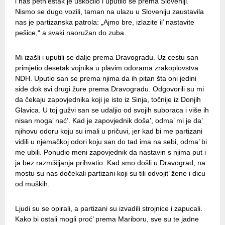
i nas petn’estak je uskočilo i uputilo se prema Sloveniji.
Nismo se dugo vozili, taman na ulazu u Sloveniju zaustavila
nas je partizanska patrola: „Ajmo bre, izlazite il’ nastavite
pešice,“ a svaki naoružan do zuba.
Mi izašli i uputili se dalje prema Dravogradu. Uz cestu san
primjetio desetak vojnika u plavim odorama zrakoplovstva
NDH. Uputio san se prema njima da ih pitan šta oni jedini
side dok svi drugi žure prema Dravogradu. Odgovorili su mi
da čekaju zapovjednika koji je isto iz Sinja, točnije iz Donjih
Glavica. U toj gužvi san se udaljio od svojih suboraca i više ih
nisan moga’ nać’. Kad je zapovjednik doša’, odma’ mi je da’
njihovu odoru koju su imali u pričuvi, jer kad bi me partizani
vidili u njemačkoj odori koju san do tad ima na sebi, odma’ bi
me ubili. Ponudio meni zapovjednik da nastavin s njima put i
ja bez razmišljanja prihvatio. Kad smo došli u Dravograd, na
mostu su nas dočekali partizani koji su tili odvojit’ žene i dicu
od muških.
Ljudi su se opirali, a partizani su izvadili strojnice i zapucali.
Kako bi ostali mogli proć’ prema Mariboru, sve su te jadne