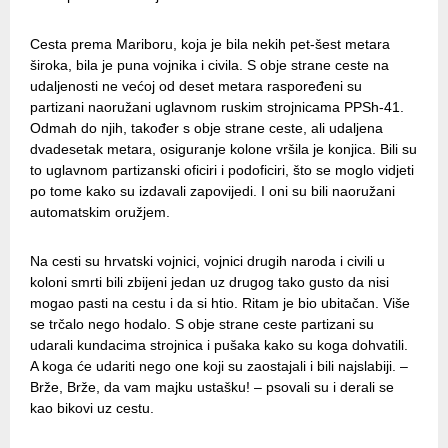
Cesta prema Mariboru, koja je bila nekih pet-šest metara
široka, bila je puna vojnika i civila. S obje strane ceste na
udaljenosti ne većoj od deset metara raspoređeni su
partizani naoružani uglavnom ruskim strojnicama PPSh-41.
Odmah do njih, također s obje strane ceste, ali udaljena
dvadesetak metara, osiguranje kolone vršila je konjica. Bili su
to uglavnom partizanski oficiri i podoficiri, što se moglo vidjeti
po tome kako su izdavali zapovijedi. I oni su bili naoružani
automatskim oružjem.
Na cesti su hrvatski vojnici, vojnici drugih naroda i civili u
koloni smrti bili zbijeni jedan uz drugog tako gusto da nisi
mogao pasti na cestu i da si htio. Ritam je bio ubitačan. Više
se trčalo nego hodalo. S obje strane ceste partizani su
udarali kundacima strojnica i pušaka kako su koga dohvatili.
A koga će udariti nego one koji su zaostajali i bili najslabiji. –
Brže, Brže, da vam majku ustašku! – psovali su i derali se
kao bikovi uz cestu.