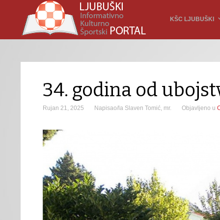
KŠC LJUBUŠKI
34. godina od ubojst
Rujan 21, 2025
Napisao/la Slaven Tomić, mr.
Objavljeno u
O