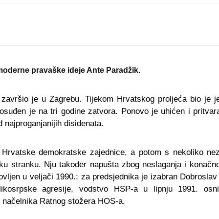
r moderne pravaške ideje Ante Paradžik.
 završio je u Zagrebu. Tijekom Hrvatskog proljeća bio je 
suđen je na tri godine zatvora. Ponovo je uhićen i pritva
d najproganjanijih disidenata.
u Hrvatske demokratske zajednice, a potom s nekoliko nez
 stranku. Nju također napušta zbog neslaganja i konačno
vljen u veljači 1990.; za predsjednika je izabran Dobroslav
likosrpske agresije, vodstvo HSP-a u lipnju 1991. osn
 načelnika Ratnog stožera HOS-a.