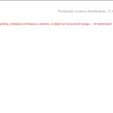
Poslijednja izmjena danaNedjelja, 21
 godina, pretukao je Arkana u zatvoru, a ubijen je na kućnom pragu…
In memoriam: