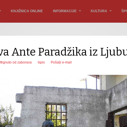
KNJIŽNICA ONLINE
INFORMACIJE
KULTURA
ŠP
va Ante Paradžika iz Ljub
trgnuto od zaborava
Ispis
Pošalji e-mail