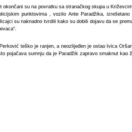
et okončani su na povratku sa stranačkog skupa u Križevci
olicijskim punktovima , vozilo Ante Paradžika, izrešetano
icajci su naknadno tvrdili kako su dobili dojavu da se prem
ćevaca“.
erković teško je ranjen, a neozlijeđen je ostao Ivica Oršan
, što pojačava sumnju da je Paradžik zapravo smaknut kao žr