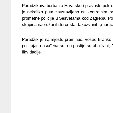
Paradžikova borba za Hrvatsku i pravaški pokr
je nekoliko puta zaustavljeno na kontrolnim p
prometne policije u Sesvetama kod Zagreba. Pol
skupina naoružanih terorista, takozvanih „marti
Paradžik je na mjestu preminuo, vozač Branko P
policajaca osuđena su, no poslije su abolirani
likvidacije.