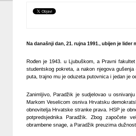
Na današnji dan, 21. rujna 1991., ubijen je lide
Rođen je 1943. u Ljubuškom, a Pravni fakultet
studentskog pokreta, a nakon njegova gušenja o
puta, trajno mu je oduzeta putovnica i jedan je o
Zanimljivo, Paradžik je sudjelovao u osnivanj
Markom Veselicom osniva Hrvatsku demokratsku
obnovitelja Hrvatske stranke prava. HSP je obno
potpredsjednika Paradžik. Zbog započete ve
obrambene snage, a Paradžik preuzima dužnost