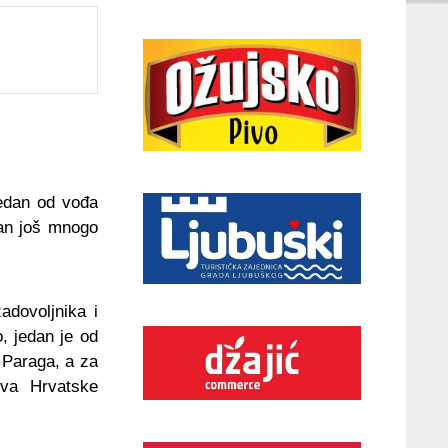
jedan od vođa
ran još mnogo
adovoljnika i
, jedan je od
 Paraga, a za
iva Hrvatske