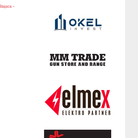
štajaca –