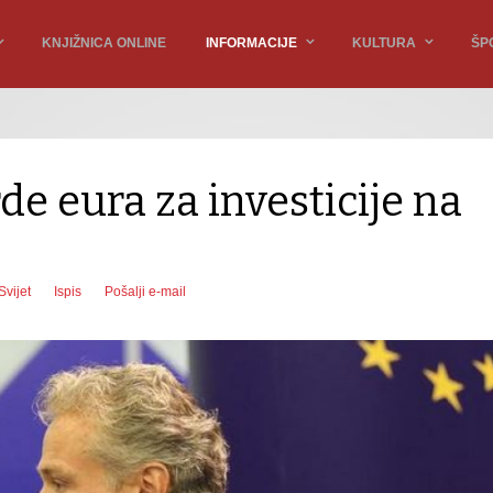
KNJIŽNICA ONLINE
INFORMACIJE
KULTURA
ŠP
rde eura za investicije na
Svijet
Ispis
Pošalji e-mail