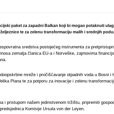
cijski paket za zapadni Balkan koji bi mogao potaknuti ulaga
željeznice te za zelenu transformaciju malih i srednjih podu
 bespovratna sredstva postojećeg instrumenta za pretpristup
oprinosa zemalja članica EU-a i Norveške, zajmovima financij
ana.
odoopskrbne mreže i pročišćavanje otpadnih voda u Bosni i H
elika Plana te za potporu za inovacije i zelenu transformac
a i pristupom našem jedinstvenom tržištu, pripremiti gospo
je predsjednica Komisije Ursula von der Leyen.