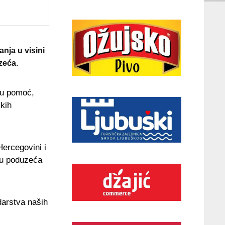
nja u visini
zeća.
nu pomoć,
skih
ercegovini i
iju poduzeća
darstva naših