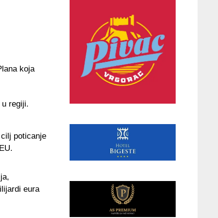
Plana koja
 regiji.
ilj poticanje
 EU.
ja,
lijardi eura