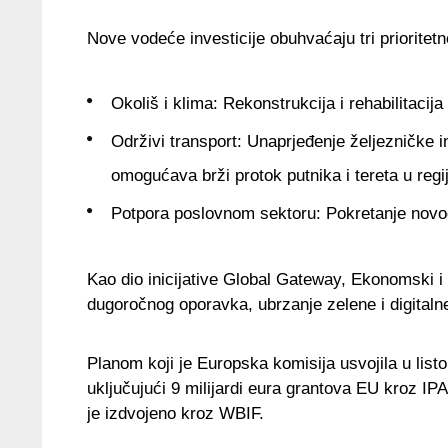
Nove vodeće investicije obuhvaćaju tri prioritetn
Okoliš i klima: Rekonstrukcija i rehabilitacij
Održivi transport: Unaprjeđenje željezničke 
omogućava brži protok putnika i tereta u regij
Potpora poslovnom sektoru: Pokretanje novog 
Kao dio inicijative Global Gateway, Ekonomski i 
dugoročnog oporavka, ubrzanje zelene i digitalne
Planom koji je Europska komisija usvojila u listo
uključujući 9 milijardi eura grantova EU kroz IPA
je izdvojeno kroz WBIF.