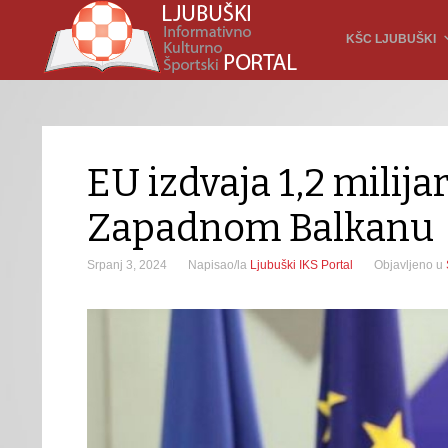
KŠC LJUBUŠKI
EU izdvaja 1,2 milija
Zapadnom Balkanu
Srpanj 3, 2024
Napisao/la
Ljubuški IKS Portal
Objavljeno u