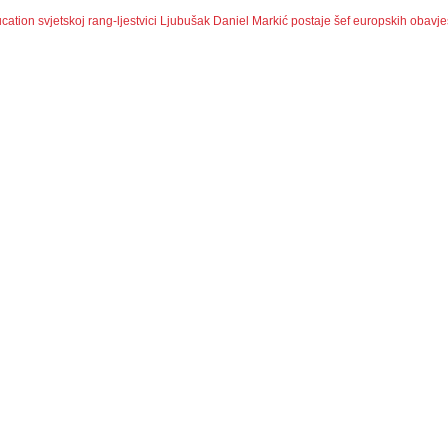
ation svjetskoj rang-ljestvici
Ljubušak Daniel Markić postaje šef europskih obavje