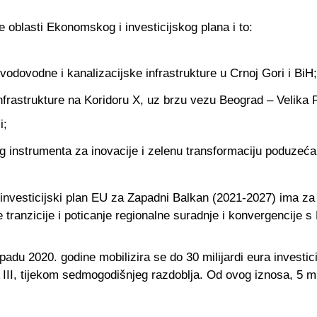
e oblasti Ekonomskog i investicijskog plana i to:
a vodovodne i kanalizacijske infrastrukture u Crnoj Gori i BiH;
infrastrukture na Koridoru X, uz brzu vezu Beograd – Velika 
i;
instrumenta za inovacije i zelenu transformaciju poduzeća u
investicijski plan EU za Zapadni Balkan (2021-2027) ima za c
 tranzicije i poticanje regionalne suradnje i konvergencije s
padu 2020. godine mobilizira se do 30 milijardi eura investici
 III, tijekom sedmogodišnjeg razdoblja. Od ovog iznosa, 5 mi