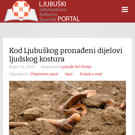
Kod Ljubuškog pronađeni dijelovi
ljudskog kostura
Rujan 10, 2024
Napisao/la
Ljubuški IKS Portal
Objavljeno u
Prijelomna vijest
Ispis
Pošalji e-mail