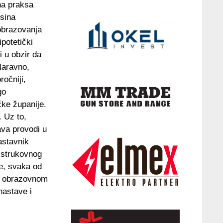
lna praksa
isina
 obrazovanja
ipotetički
i u obzir da
Naravno,
ročniji,
go
čke županije.
. Uz to,
ava provodi u
astavnik
i strukovnog
e, svaka od
po obrazovnom
nastave i