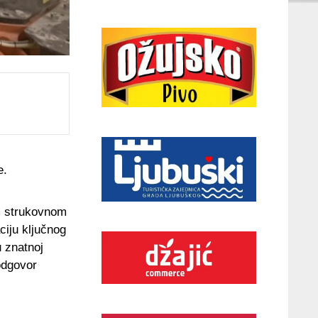
e.
m strukovnom
ciju ključnog
u znatnoj
 odgovor