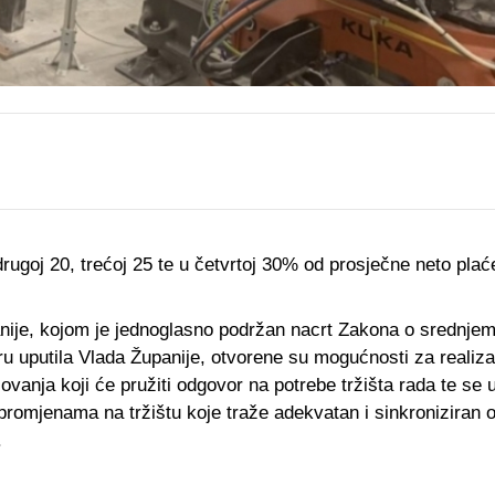
rugoj 20, trećoj 25 te u četvrtoj 30% od prosječne neto plać
je, kojom je jednoglasno podržan nacrt Zakona o srednje
ru uputila Vlada Županije, otvorene su mogućnosti za realiza
anja koji će pružiti odgovor na potrebe tržišta rada te se 
m promjenama na tržištu koje traže adekvatan i sinkroniziran
.