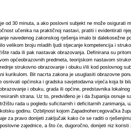
je od 30 minuta, a ako poslovni subjekt ne može osigurati m
čnost učenika na praktičnoj nastavi, pratiti i evidentirati nj
ajanje navedenog zakonskog rješenja imalo bi dalekosežne po
lo velikom broju mladih ljudi stjecanje kompetencija i struk
ište rada ili pak nastavak obrazovanja. Definirana su pritom i
tavom općeobrazovnih predmeta, teorijskom nastavom struko
dnje strukovno obrazovanje i obuku i/ili kod poslovnog sub
ni kurikulom. Bit nacrta zakona je usuglasiti obrazovne pon
e osnivati općinska i gradska savjetodavna vijeća koja bi bil
razovanje i obuku, grada ili općine, predstavnika lokalnog 
eresiranih strana. Uz to, predviđeno je i da županija osnuje 
 tržištu rada u pogledu suficitarnih i deficitarnih zanimanja,
u školsku godinu. Ozbiljnost kojom Zapadnohercegovačka žup
e za pravo donijeti zaključak kako će se raditi o rješenjima
oslovne zajednice, a što će, dugoročno, donijeti niz koristi