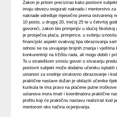
Zakon je pritom precizirao kako poslovni subjekti
imaju obvezu osigurati naknadu i mentorstvo za 
naknade određuje mjesečno prema ostvarenoj neto 
10 posto, u drugoj 20, trećoj 25 te u četvrtoj go
govoreći, zakon bio primjenjiv u idućoj školskoj 
je prosječna plaća, primjerice, u svibnju iznos
financijski aspekt ovakvog tipa obrazovanja samo 
odnosi se na usvajanje brojnih znanja i vještin
konkurentniji na tržištu rada, ali mogu dobiti i
To u strateškom smislu govori o stvaranju predu
poslovni subjekt može dodatno učeniku isplatit
ustanovi za srednje strukovno obrazovanje i kod 
praktične nastave dužan je obilaziti učenike tij
kurikula te ima pravo na plaćene putne troškov
ustanova mora imati i koordinatora praktične na
profilu koji će praktičnu nastavu realizirati ko
mentorom oko načina ocjenjivanja.