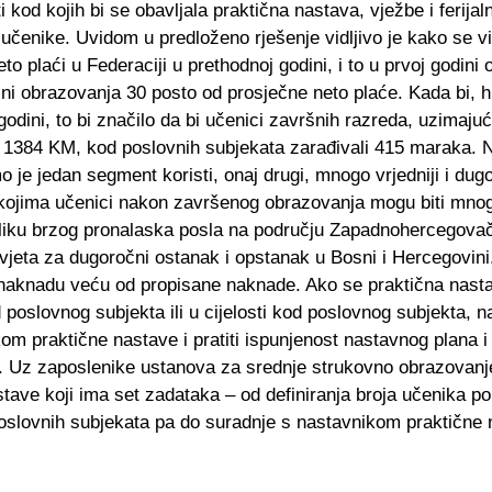
 kod kojih bi se obavljala praktična nastava, vježbe i ferija
učenike. Uvidom u predloženo rješenje vidljivo je kako se v
plaći u Federaciji u prethodnoj godini, i to u prvoj godini
dini obrazovanja 30 posto od prosječne neto plaće. Kada bi, h
godini, to bi značilo da bi učenici završnih razreda, uzimajuć
ila 1384 KM, kod poslovnih subjekata zarađivali 415 maraka. 
je jedan segment koristi, onaj drugi, mnogo vrjedniji i dugo
a kojima učenici nakon završenog obrazovanja mogu biti mno
 priliku brzog pronalaska posla na području Zapadnohercegova
vjeta za dugoročni ostanak i opstanak u Bosni i Hercegovini
i naknadu veću od propisane naknade. Ako se praktična nast
poslovnog subjekta ili u cijelosti kod poslovnog subjekta, n
ekom praktične nastave i pratiti ispunjenost nastavnog plana 
e. Uz zaposlenike ustanova za srednje strukovno obrazovanj
stave koji ima set zadataka – od definiranja broja učenika 
d poslovnih subjekata pa do suradnje s nastavnikom praktične 