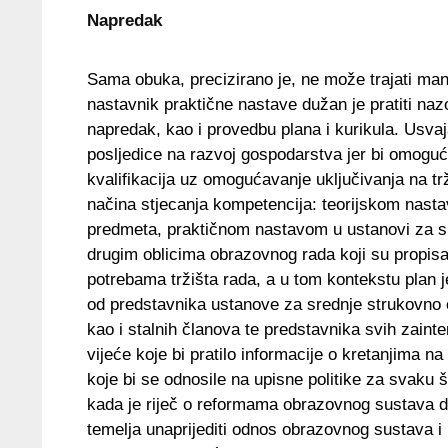
Napredak
Sama obuka, precizirano je, ne može trajati man
nastavnik praktične nastave dužan je pratiti nazo
napredak, kao i provedbu plana i kurikula. Usv
posljedice na razvoj gospodarstva jer bi omogući
kvalifikacija uz omogućavanje uključivanja na trž
načina stjecanja kompetencija: teorijskom nas
predmeta, praktičnom nastavom u ustanovi za sre
drugim oblicima obrazovnog rada koji su propisa
potrebama tržišta rada, a u tom kontekstu plan j
od predstavnika ustanove za srednje strukovno ob
kao i stalnih članova te predstavnika svih zaint
vijeće koje bi pratilo informacije o kretanjima na
koje bi se odnosile na upisne politike za svak
kada je riječ o reformama obrazovnog sustava daj
temelja unaprijediti odnos obrazovnog sustava i p