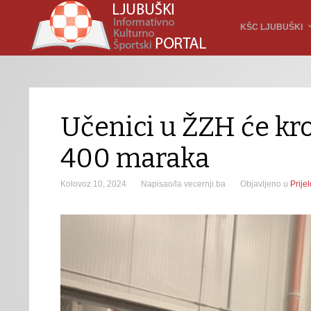
KŠC LJUBUŠKI
Učenici u ŽZH će kro
400 maraka
Kolovoz 10, 2024
Napisao/la vecernji.ba
Objavljeno u
Prije