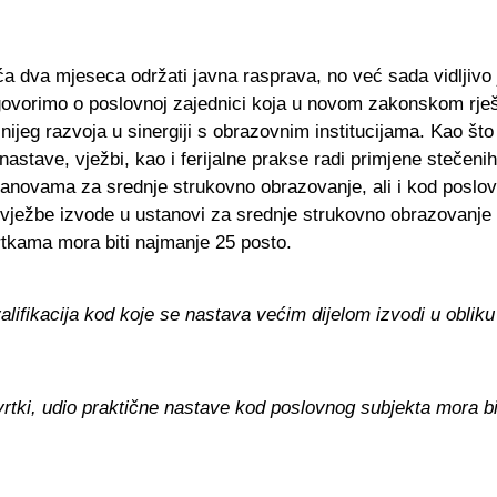
ća dva mjeseca održati javna rasprava, no već sada vidljivo 
 govorimo o poslovnoj zajednici koja u novom zakonskom rješ
ijeg razvoja u sinergiji s obrazovnim institucijama. Kao što
stave, vježbi, kao i ferijalne prakse radi primjene stečeni
stanovama za srednje strukovno obrazovanje, ali i kod poslov
i vježbe izvode u ustanovi za srednje strukovno obrazovanje 
rtkama mora biti najmanje 25 posto.
ifikacija kod koje se nastava većim dijelom izvodi u obliku 
vrtki, udio praktične nastave kod poslovnog subjekta mora bi