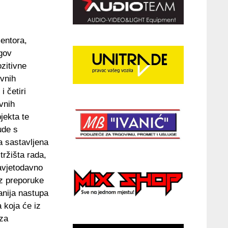
entora,
egov
zitivne
ovnih
 četiri
vnih
jekta te
ude s
a sastavljena
tržišta rada,
savjetodavno
 uz preporuke
anija nastupa
 koja će iz
 za