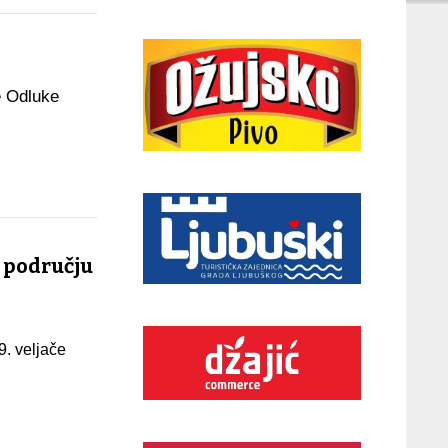
e Odluke
a području
. veljače