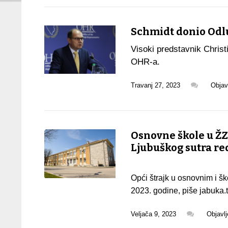
Schmidt donio Odlu
Visoki predstavnik Christ
OHR-a.
Travanj 27, 2023
Objav
Osnovne škole u ŽZH
Ljubuškog sutra re
Opći štrajk u osnovnim i 
2023. godine, piše jabuka.
Veljača 9, 2023
Objavl