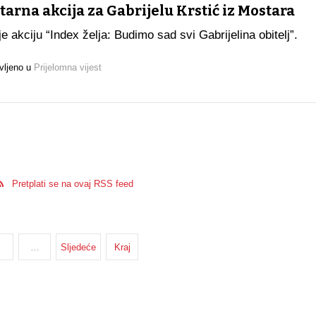
rna akcija za Gabrijelu Krstić iz Mostara
e akciju “Index želja: Budimo sad svi Gabrijelina obitelj”.
vljeno u
Prijelomna vijest
Pretplati se na ovaj RSS feed
…
Sljedeće
Kraj