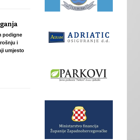
aganja
om podigne
rošnju i
dnji umjesto