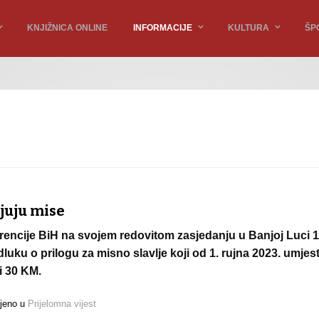
KNJIŽNICA ONLINE
INFORMACIJE
KULTURA
ŠP
ljuju mise
encije BiH na svojem redovitom zasjedanju u Banjoj Luci 13
dluku o prilogu za misno slavlje koji od 1. rujna 2023. umjes
i 30 KM.
ljeno u
Prijelomna vijest