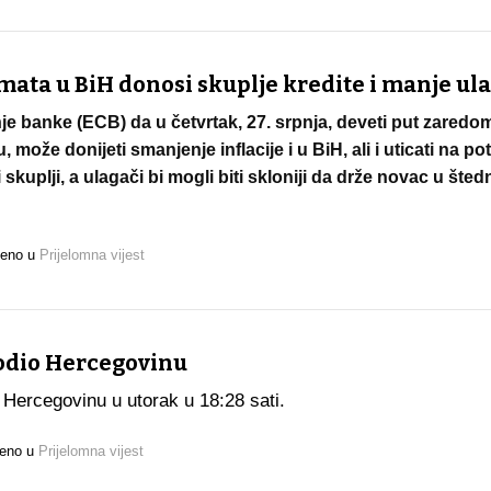
mata u BiH donosi skuplje kredite i manje ul
e banke (ECB) da u četvrtak, 27. srpnja, deveti put zared
može donijeti smanjenje inflacije i u BiH, ali i uticati na pot
ti skuplji, a ulagači bi mogli biti skloniji da drže novac u šte
jeno u
Prijelomna vijest
odio Hercegovinu
 Hercegovinu u utorak u 18:28 sati.
jeno u
Prijelomna vijest