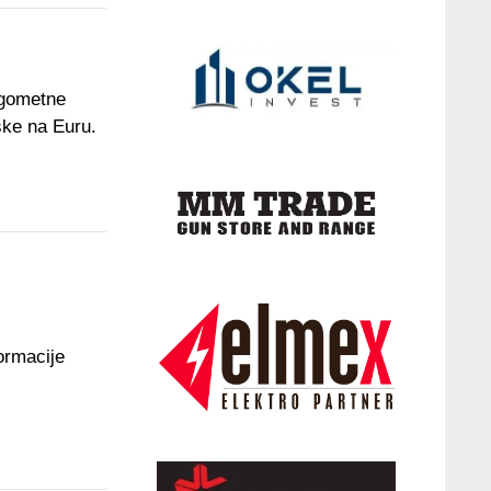
ogometne
ske na Euru.
ormacije