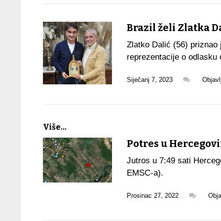
Brazil želi Zlatka D
Zlatko Dalić (56) priznao
reprezentacije o odlasku
Siječanj 7, 2023
Objavl
Više...
Potres u Hercegov
Jutros u 7:49 sati Herceg
EMSC-a).
Prosinac 27, 2022
Obja