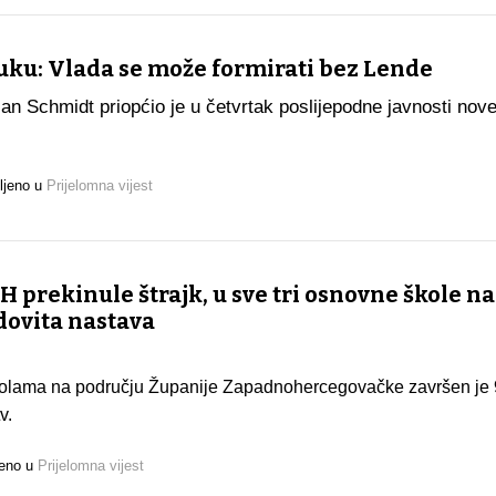
ku: Vlada se može formirati bez Lende
ian Schmidt priopćio je u četvrtak poslijepodne javnosti nov
ljeno u
Prijelomna vijest
 prekinule štrajk, u sve tri osnovne škole n
dovita nastava
školama na području Županije Zapadnohercegovačke završen je 9
tv.
jeno u
Prijelomna vijest