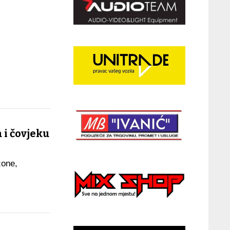
 i čovjeku
zone,