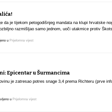
alića!
 je da je tijekom petogodišnjeg mandata na klupi hrvatske n
 ozbiljno razmišljao samo jednom, uoči utakmice protiv Škot
jeno u
Prijelomna vijest
ini: Epicentar u Šurmancima
ovinu je zatresao potres snage 3,4 prema Richteru (prve inf
vljeno u
Prijelomna vijest