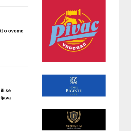
ett o ovome
li se
vljava