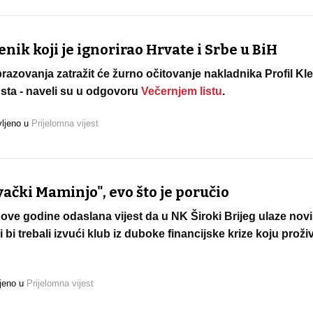
enik koji je ignorirao Hrvate i Srbe u BiH
brazovanja zatražit će žurno očitovanje nakladnika Profil Kl
usta - naveli su u odgovoru
Večernjem listu
.
vljeno u
Prijelomna vijest
ački Maminjo", evo što je poručio
ve godine odaslana vijest da u NK Široki Brijeg ulaze novi i
i bi trebali izvući klub iz duboke financijske krize koju proži
jeno u
Prijelomna vijest