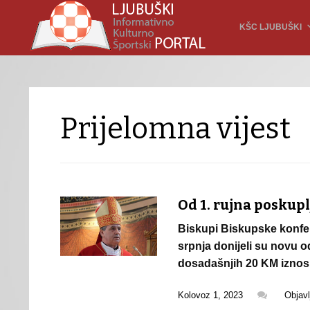
KŠC LJUBUŠKI
Prijelomna vijest
Od 1. rujna poskup
Biskupi Biskupske konfer
srpnja donijeli su novu o
dosadašnjih 20 KM iznos
Kolovoz 1, 2023
Objav