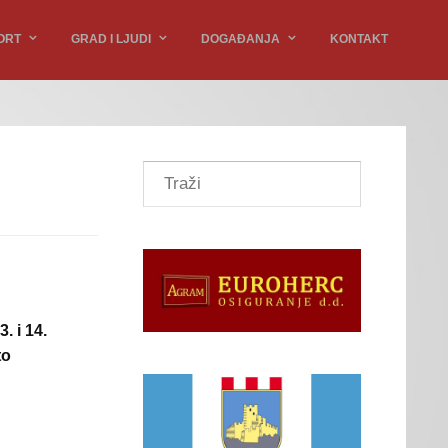
ORT
GRAD I LJUDI
DOGAĐANJA
KONTAKT
. i 14.
to