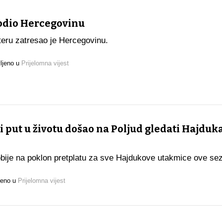
odio Hercegovinu
teru zatresao je Hercegovinu.
ljeno u
Prijelomna vijest
 put u životu došao na Poljud gledati Hajduka
dobije na poklon pretplatu za sve Hajdukove utakmice ove se
jeno u
Prijelomna vijest