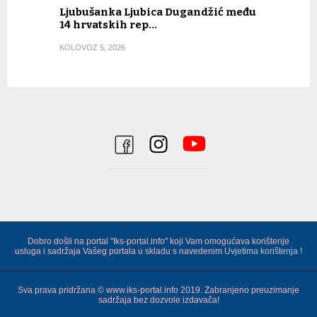
Ljubušanka Ljubica Dugandžić među
14 hrvatskih rep…
KOLOVOZ 5, 2026
Dobro došli na portal "Iks-portal.info" koji Vam omogućava korištenje
usluga i sadržaja Vašeg portala u skladu s navedenim
Uvjetima korištenja !
Sva prava pridržana © www.iks-portal.info 2019. Zabranjeno preuzimanje
sadržaja bez dozvole izdavača!