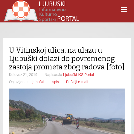
U Vitinskoj ulica, na ulazu u
Ljubuški dolazi do povremenog
zastoja prometa zbog radova [foto]
Kolovoz 21, 2019
Napisao/la
Ljubuški IKS Portal
Objavljeno u
Ljubuški
Ispis
Pošalji e-mail