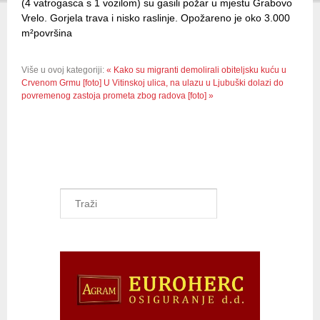
(4 vatrogasca s 1 vozilom) su gasili požar u mjestu Grabovo
Vrelo. Gorjela trava i nisko raslinje. Opožareno je oko 3.000
m²površina
Više u ovoj kategoriji:
« Kako su migranti demolirali obiteljsku kuću u
Crvenom Grmu [foto]
U Vitinskoj ulica, na ulazu u Ljubuški dolazi do
povremenog zastoja prometa zbog radova [foto] »