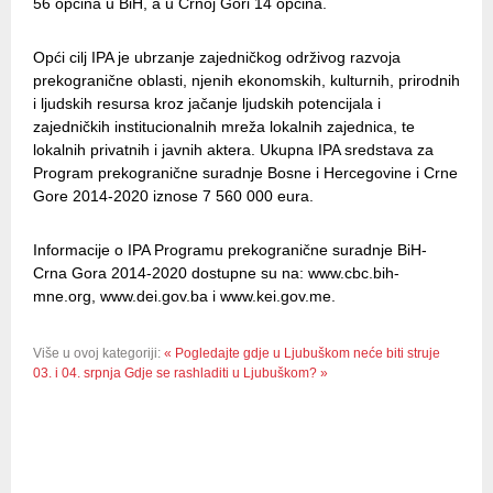
56 općina u BiH, a u Crnoj Gori 14 općina.
Opći cilj IPA je ubrzanje zajedničkog održivog razvoja
prekogranične oblasti, njenih ekonomskih, kulturnih, prirodnih
i ljudskih resursa kroz jačanje ljudskih potencijala i
zajedničkih institucionalnih mreža lokalnih zajednica, te
lokalnih privatnih i javnih aktera. Ukupna IPA sredstava za
Program prekogranične suradnje Bosne i Hercegovine i Crne
Gore 2014-2020 iznose 7 560 000 eura.
Informacije o IPA Programu prekogranične suradnje BiH-
Crna Gora 2014-2020 dostupne su na: www.cbc.bih-
mne.org, www.dei.gov.ba i www.kei.gov.me.
Više u ovoj kategoriji:
« Pogledajte gdje u Ljubuškom neće biti struje
03. i 04. srpnja
Gdje se rashladiti u Ljubuškom? »