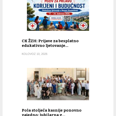
CK ŽZH: Prijave za besplatno
edukativno ljetovanje…
KOLOVOZ 10, 2026
Pola stoljeća kasnije ponovno
zajedno: Jubilarna g…