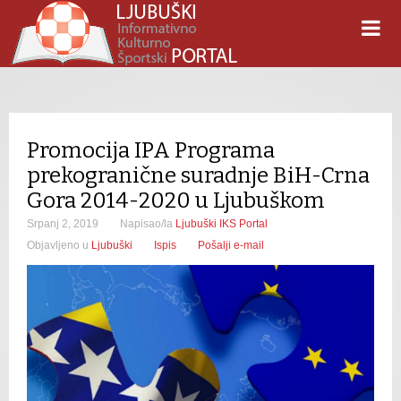
Promocija IPA Programa
prekogranične suradnje BiH-Crna
Gora 2014-2020 u Ljubuškom
Srpanj 2, 2019
Napisao/la
Ljubuški IKS Portal
Objavljeno u
Ljubuški
Ispis
Pošalji e-mail