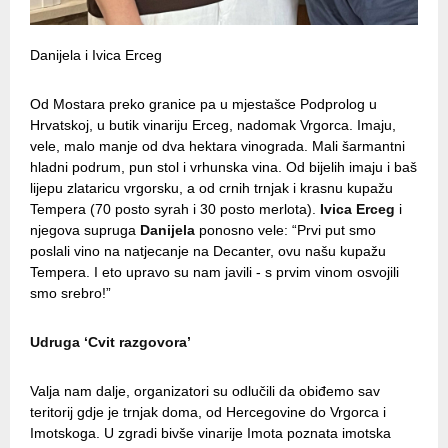
Danijela i Ivica Erceg
Od Mostara preko granice pa u mjestašce Podprolog u
Hrvatskoj, u butik vinariju Erceg, nadomak Vrgorca. Imaju,
vele, malo manje od dva hektara vinograda. Mali šarmantni
hladni podrum, pun stol i vrhunska vina. Od bijelih imaju i baš
lijepu zlataricu vrgorsku, a od crnih trnjak i krasnu kupažu
Tempera (70 posto syrah i 30 posto merlota).
Ivica Erceg
i
njegova supruga
Danijela
ponosno vele: “Prvi put smo
poslali vino na natjecanje na Decanter, ovu našu kupažu
Tempera. I eto upravo su nam javili - s prvim vinom osvojili
smo srebro!”
Udruga ‘Cvit razgovora’
Valja nam dalje, organizatori su odlučili da obiđemo sav
teritorij gdje je trnjak doma, od Hercegovine do Vrgorca i
Imotskoga. U zgradi bivše vinarije Imota poznata imotska