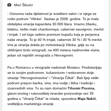
Meri Šilović/
- Osnovna naša djelatnost je svadbeni salon i iz njega se
rodio podrum “Vilinka”. Nastao je 2008. godine. To je mala
obiteljska vinarija kapaciteta 30.000 litara. Imamo žilavku,
blatinu, nešto malo chardonnaya, cabernet sauvignon, merlot
i trnjak. I od toga radimo premium kupažu koja je perjanica
naše vinarije. To je 40 % trnjak, cabernet 30 % i 30 % merlot.
Ime je vinarija dobila po mirkolokaciji Vilinka, gdje su na
obližnjem brdu vinogradi, na 400 metara nadmorske visine,
jedan od najviših vinograda u Hercegovini.
Pa u Romancu u vinograde nadomak Mostaru. Predstavljaju
se tu svojim podrumom, kušaonicom i restoranom dvije
vinarije “Hercegovinavina” i “Vinarija Čitluk”. Baš lijep veliki
podrum prepun barika, vina, ima ovdje i štiha i tradicije i
izvanrednih vina. Tu su nam domaćini
Tihomir Prusina
,
glavni enolog i rukovoditelj vinarske proizvodnje već 39
godina u “Vinariji Čitluk” te mlada, sposobna
Maja Nakić
,
voditeljica marketinga vinarije.