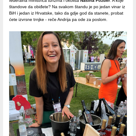
federalna ministrica turizma i okoliša
Nasiha Pozder
. A koje
štandove da obiđete? Na svakom štandu je po jedan vinar iz
BiH i jedan iz Hrvatske, tako da gdje god da stanete, probat
ćete izvrsne trnjke - reče Andrija pa ode za poslom.