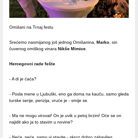
Omišani na Trnaj festu
Srećemo nasmijanog još jednog Omišanina,
Marko
, sin
čuvenog omiškog vinara
Nikše Mimice
.
Hercegovci rade fešte
- A di je ćaća?
- Posla mene u Ljubuški, eno ga doma na kauču, samo gleda
turske serije, penzija, vruće je - smije se.
- Ma ne mogu virovat! On je uvik u petoj brzini! Oće se on
najidit ako ja to stavim u novine?
- Neće, neće, samo vi stavite - skroz dobro zabavljen