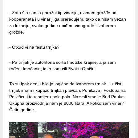
- Zato šta san ja garažni tip vinarije, uzimam grožđe od
kooperanata i u vinariji ga prerađujem, tako da nisam vezan
za lokaciju, svake godine obiđem vinograde i izaberem
grožđe.
- Otkud vi na festu trnjka?
- Pa trnjak je autohtona sorta Imotske krajine, a ja sam
rođeni Imoćanin, iako sam cili život u Omišu.
To su ipak geni i bilo je logično da izaberem trnjak. Uz čisti
trnjak imam i kupažu trnjka i plavca s Ponikava i Postupa na
Pelješcu i to u omjeru pola pola. Nazvali smo je Brid Paulus.
Ukupna proizvodnja nam je 8000 litara. A koliko sam vinar?
Četiri godine.