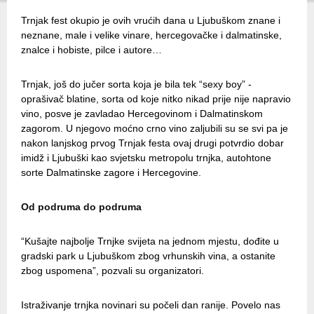
Trnjak fest okupio je ovih vrućih dana u Ljubuškom znane i
neznane, male i velike vinare, hercegovačke i dalmatinske,
znalce i hobiste, pilce i autore…
Trnjak, još do jučer sorta koja je bila tek “sexy boy” -
oprašivač blatine, sorta od koje nitko nikad prije nije napravio
vino, posve je zavladao Hercegovinom i Dalmatinskom
zagorom. U njegovo moćno crno vino zaljubili su se svi pa je
nakon lanjskog prvog Trnjak festa ovaj drugi potvrdio dobar
imidž i Ljubuški kao svjetsku metropolu trnjka, autohtone
sorte Dalmatinske zagore i Hercegovine.
Od podruma do podruma
“Kušajte najbolje Trnjke svijeta na jednom mjestu, dođite u
gradski park u Ljubuškom zbog vrhunskih vina, a ostanite
zbog uspomena”, pozvali su organizatori.
Istraživanje trnjka novinari su počeli dan ranije. Povelo nas