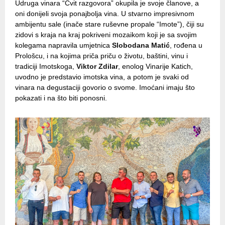
Udruga vinara “Cvit razgovora” okupila je svoje članove, a
oni donijeli svoja ponajbolja vina. U stvarno impresivnom
ambijentu sale (inače stare ruševne propale “Imote”), čiji su
zidovi s kraja na kraj pokriveni mozaikom koji je sa svojim
kolegama napravila umjetnica
Slobodana Matić
, rođena u
Prološcu, i na kojima priča priču o životu, baštini, vinu i
tradiciji Imotskoga,
Viktor Zdilar
, enolog Vinarije Katich,
uvodno je predstavio imotska vina, a potom je svaki od
vinara na degustaciji govorio o svome. Imoćani imaju što
pokazati i na što biti ponosni.