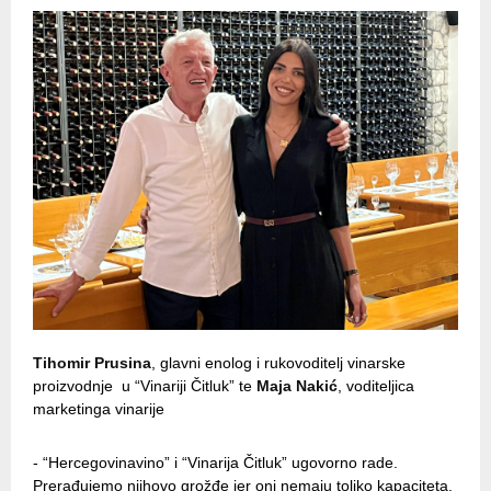
Tihomir Prusina
, glavni enolog i rukovoditelj vinarske
proizvodnje u “Vinariji Čitluk” te
Maja Nakić
, voditeljica
marketinga vinarije
- “Hercegovinavino” i “Vinarija Čitluk” ugovorno rade.
Prerađujemo njihovo grožđe jer oni nemaju toliko kapaciteta.