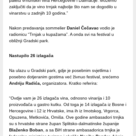
paletu vrhunskih vina Hercegovine i Dalmacije. Možemo
zaključiti da je vino trnjak najbolje što nam se dogodilo u
vinarstvu u zadnjih 10 godina.”
Nakon predavanja sommelier
Daniel Čečavac
vodio je
radionicu “Trnjak u kupažama”. A onda svi na festival u
obližnji Gradski park.
Nastupilo 26 izlagača
Na ulazu u Gradski park, gdje je posebnim svjetlima i
posebno dotjeranim gostima već živnuo festival, srećemo
Andriju Radića,
organizatora. Kratko referira:
“Ovdje vam je 26 izlagača vina, odnosno vinarija i 10
proizvođača u gastro kutku. Od toga je 14 izlagača iz Bosne i
Hercegovine i 12 iz Hrvatske, ima ih iz Imotskog, Vrgorca,
Opuzena, Metkovića, Omiša. Ove godine ambasadori trnjka
su s hrvatske strane župan Splitsko-dalmatinske županije
Blaženko Boban
, a sa BiH strane ambasadorica trnjka je