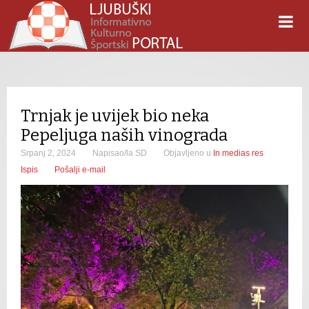
Trnjak je uvijek bio neka
Pepeljuga naših vinograda
Srpanj 2, 2024
Napisao/la SD
Objavljeno u
In medias res
Ispis
Pošalji e-mail