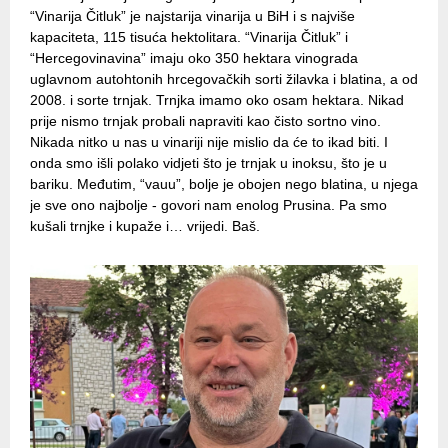
“Vinarija Čitluk” je najstarija vinarija u BiH i s najviše
kapaciteta, 115 tisuća hektolitara. “Vinarija Čitluk” i
“Hercegovinavina” imaju oko 350 hektara vinograda
uglavnom autohtonih hrcegovačkih sorti žilavka i blatina, a od
2008. i sorte trnjak. Trnjka imamo oko osam hektara. Nikad
prije nismo trnjak probali napraviti kao čisto sortno vino.
Nikada nitko u nas u vinariji nije mislio da će to ikad biti. I
onda smo išli polako vidjeti što je trnjak u inoksu, što je u
bariku. Međutim, “vauu”, bolje je obojen nego blatina, u njega
je sve ono najbolje - govori nam enolog Prusina. Pa smo
kušali trnjke i kupaže i… vrijedi. Baš.