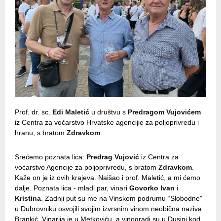
Prof. dr. sc.
Edi Maletić
u društvu s
Predragom Vujovićem
iz Centra za voćarstvo Hrvatske agencijie za poljoprivredu i
hranu, s bratom
Zdravkom
Srećemo poznata lica:
Predrag Vujović
iz Centra za
voćarstvo Agencije za poljoprivredu, s bratom
Zdravkom
.
Kaže on je iz ovih krajeva. Naišao i prof. Maletić, a mi ćemo
dalje. Poznata lica - mladi par, vinari
Govorko Ivan
i
Kristina
. Zadnji put su me na Vinskom podrumu “Slobodne”
u Dubrovniku osvojili svojim izvrsnim vinom neobična naziva
Brankić. Vinarija je u Metkoviću, a vinogradi su u Dusini kod