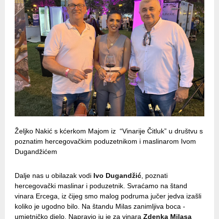
Željko Nakić s kćerkom Majom iz “Vinarije Čitluk” u društvu s
poznatim hercegovačkim poduzetnikom i maslinarom Ivom
Dugandžićem
Dalje nas u obilazak vodi
Ivo Dugandžić
, poznati
hercegovački maslinar i poduzetnik. Svraćamo na štand
vinara Ercega, iz čijeg smo malog podruma jučer jedva izašli
koliko je ugodno bilo. Na štandu Milas zanimljiva boca -
umjetničko djelo. Napravio ju je za vinara
Zdenka Milasa