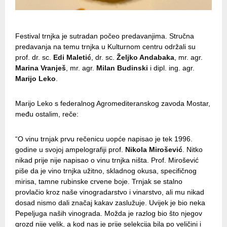
Festival trnjka je sutradan počeo predavanjima. Stručna
predavanja na temu trnjka u Kulturnom centru održali su
prof. dr. sc.
Edi Maletić
, dr. sc.
Željko Andabaka
, mr. agr.
Marina Vranješ
, mr. agr.
Milan Budinski
i dipl. ing. agr.
Marijo Leko
.
Marijo Leko s federalnog Agromediteranskog zavoda Mostar,
među ostalim, reče:
“O vinu trnjak prvu rečenicu uopće napisao je tek 1996.
godine u svojoj ampelografiji prof.
Nikola Mirošević
. Nitko
nikad prije nije napisao o vinu trnjka ništa. Prof. Mirošević
piše da je vino trnjka užitno, skladnog okusa, specifičnog
mirisa, tamne rubinske crvene boje. Trnjak se stalno
provlačio kroz naše vinogradarstvo i vinarstvo, ali mu nikad
dosad nismo dali značaj kakav zaslužuje. Uvijek je bio neka
Pepeljuga naših vinograda. Možda je razlog bio što njegov
grozd nije velik, a kod nas je prije selekcija bila po veličini i