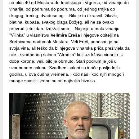
na plus 40 od Mostara do Imotskoga i Vrgorca, od vinarije do
vinarije, od podruma do podruma, od jednog trnjka do
drugog, trećeg, dvadesetog… Bilo je tu i krasnih žilavki,
blatina, kupaža, svakog blaga Božjeg, ali ne za ovako
prevruć ljetni dan. Izdržali smo… Najprije u malu vinariju
“Vilinka” u vlasništvu
Velimira Ereša
i njegove obitelji na
Sretnicama nadomak Mostara. Veli Ereš, ponosan je na
svoja vina, ali teško da bi njegova vinarska priča preživjela da
nije - svadbenog salona “Afrodita” koji uzdržava vinariju. U
doba korone, veli, bilo je obrnuto. Stari podrum je još u
svadbenom salonu. Svadbeni saloni su inače posljednjih
godina, u ova čudna vremena, i kod nas i kod njih mnogo i
mnoge spasili i jedan su od najboljih biznisa.