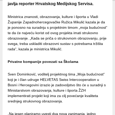
javlja reporter Hrvatskog Medijskog Servisa.
Ministrica znanosti, obrazovanja, kulture i športa u Vladi
Županije Zapadnohercegovačke Ružica Mikulić kazala je da
je ponosno na suradnju s projektnim timom „moja budućnost“
te da će najveću korist od ovog projekta imati strukovno
obrazovanje. „Kada se priča o strukovnom obrazovanju, prije
svega, treba uskladiti obrazovni sustav s potrebama tržišta
rada“, kazala je ministrica Mikulić.
Privatne kompanije povezati sa Školama
Sven Dominković, voditelj projektnog tima „Moja budućnost“
koji je i član udruge HELVETAS Swiss Intercooperation u
Bosni i Hercegovini izrazio je zadovoljstvo što će u suradnji s
Ministarstvom obrazovanja, kulture i športa ŽZH
implementirati projekt koji ima za cilj povećanje kvaliteta
srednjeg strukovnog obrazovanja.
„Na jesen planiramo uvesti dva nova zanimanja, jedno