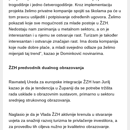
trogodišnje i jedno četverogodišnje. Kroz implementaciju
projekta želimo privatne kompanije spojiti sa školama pa će u
tom pravcu uslijediti i potpisivanje određenih ugovora. Želimo
pokazati koje sve mogućnosti za mlade postoje u ŽZH.
Nedostaju nam zanimanja u metalnom sektoru, a on je
interesantan i u njemu se ostvaruje rast. Turizam je također
interesantan i ostvaruje značajan rast. Ima dosta kompanija
koje nude dobre plaće, a mladi svejedno odlaze pa želimo
mijenjati taj trend“, kazao je Dominković novinarima.
ŽZH predvodnik dualnog obrazovanja
Ravnatelj Ureda za europske integracije ŽZH Ivan Jurilj
kazao je da je tendencija u Županiji da se potrebe tržišta
rada usklade s obrazovnim sustavom, primarno u sektoru
srednjeg strukovnog obrazovanja.
Naglasio je da je Vlada ŽZH aktivnije krenula u stvaranje
uvjeta za snažniji razvoj turizma te privlačenje investitora, a
za provedbu tih ciljeva nužno je kvalitetno obrazovanje.