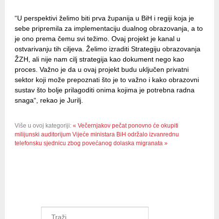
“U perspektivi želimo biti prva županija u BiH i regiji koja je
sebe pripremila za implementaciju dualnog obrazovanja, a to
je ono prema čemu svi težimo. Ovaj projekt je kanal u
ostvarivanju tih ciljeva. Želimo izraditi Strategiju obrazovanja
ŽZH, ali nije nam cilj strategija kao dokument nego kao
proces. Važno je da u ovaj projekt budu uključen privatni
sektor koji može prepoznati što je to važno i kako obrazovni
sustav što bolje prilagoditi onima kojima je potrebna radna
snaga“, rekao je Jurilj.
Više u ovoj kategoriji:
« Večernjakov pečat ponovno će okupiti
milijunski auditorijum
Vijeće ministara BiH održalo izvanrednu
telefonsku sjednicu zbog povećanog dolaska migranata »