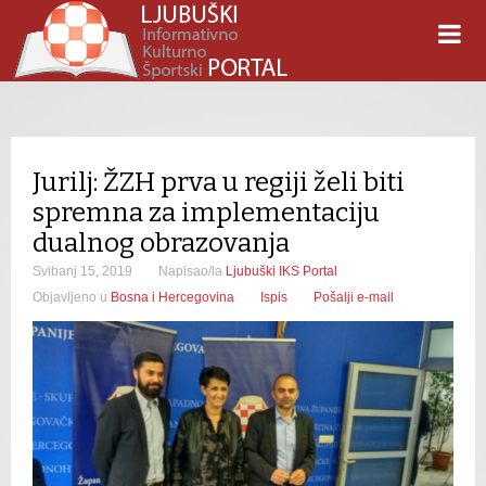
Jurilj: ŽZH prva u regiji želi biti
spremna za implementaciju
dualnog obrazovanja
Svibanj 15, 2019
Napisao/la
Ljubuški IKS Portal
Objavljeno u
Bosna i Hercegovina
Ispis
Pošalji e-mail