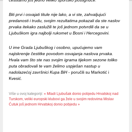
Biti prvi i osvajati titule nije lako, a vi ste, zahvaljujući
predanosti i trudu, svojim rezultatima pokazali da ste naslov
prvaka itekako zaslužili te još jednom potvrdili da se u
Ljubuškom igra najbolji rukomet u Bosni i Hercegovini.
U ime Grada Ljubuškog i osobno, upućujemo vam
najiskrenije čestitke povodom osvajanja naslova prvaka.
Hvala vam što ste nas svojim igrama tijekom sezone toliko
puta obradovali te vam želimo uspješan nastup u
nadolazećoj završnici Kupa BiH
- poručili su Markotić i
Kvesić.
Više u ovoj kategoriji:
« Mladi Ljubušak donio pobjedu Hrvatskoj nad
Turskom, veliki europski klubovi ga žele u svojim redovima
Mislav
Ćutuk još jednom Hrvatskoj donio pobjedu »