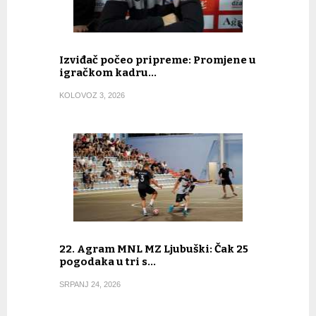
Izviđač počeo pripreme: Promjene u
igračkom kadru…
KOLOVOZ 3, 2026
22. Agram MNL MZ Ljubuški: Čak 25
pogodaka u tri s…
SRPANJ 24, 2026