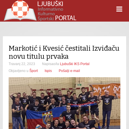
Markotić i Kvesić čestitali Izviđaču
novu titulu prvaka
Travanj 22, 2023
Napisao/la
Ljubuški IKS Portal
Objavljeno u
Šport
Ispis
Pošalji e-mail