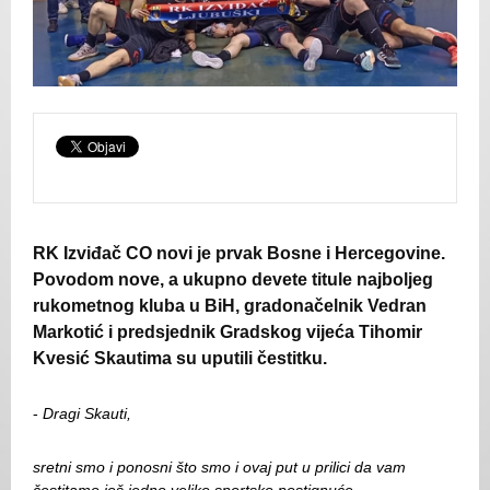
RK Izviđač CO novi je prvak Bosne i Hercegovine.
Povodom nove, a ukupno devete titule najboljeg
rukometnog kluba u BiH, gradonačelnik Vedran
Markotić i predsjednik Gradskog vijeća Tihomir
Kvesić Skautima su uputili čestitku.
-
Dragi Skauti,
sretni smo i ponosni što smo i ovaj put u prilici da vam
čestitamo još jedno veliko sportsko postignuće.