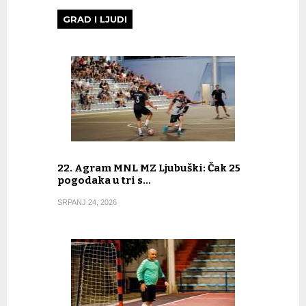
GRAD I LJUDI
22. Agram MNL MZ Ljubuški: Čak 25
pogodaka u tri s…
SRPANJ 24, 2026