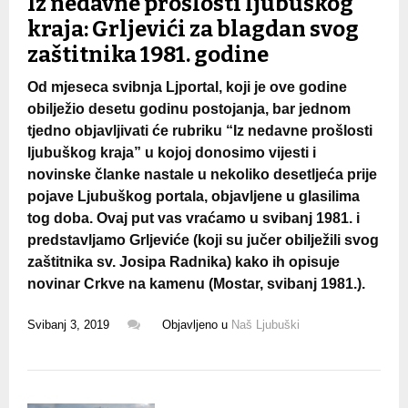
Iz nedavne prošlosti ljubuškog
kraja: Grljevići za blagdan svog
zaštitnika 1981. godine
Od mjeseca svibnja Ljportal, koji je ove godine
obilježio desetu godinu postojanja, bar jednom
tjedno objavljivati će rubriku “Iz nedavne prošlosti
ljubuškog kraja” u kojoj donosimo vijesti i
novinske članke nastale u nekoliko desetljeća prije
pojave Ljubuškog portala, objavljene u glasilima
tog doba. Ovaj put vas vraćamo u svibanj 1981. i
predstavljamo Grljeviće (koji su jučer obilježili svog
zaštitnika sv. Josipa Radnika) kako ih opisuje
novinar Crkve na kamenu (Mostar, svibanj 1981.).
Svibanj 3, 2019
Objavljeno u
Naš Ljubuški