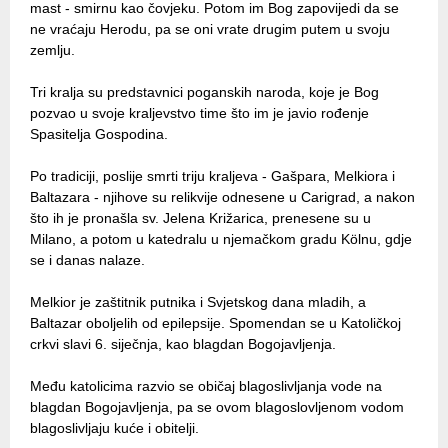
mast - smirnu kao čovjeku. Potom im Bog zapovijedi da se
ne vraćaju Herodu, pa se oni vrate drugim putem u svoju
zemlju.
Tri kralja su predstavnici poganskih naroda, koje je Bog
pozvao u svoje kraljevstvo time što im je javio rođenje
Spasitelja Gospodina.
Po tradiciji, poslije smrti triju kraljeva - Gašpara, Melkiora i
Baltazara - njihove su relikvije odnesene u Carigrad, a nakon
što ih je pronašla sv. Jelena Križarica, prenesene su u
Milano, a potom u katedralu u njemačkom gradu Kölnu, gdje
se i danas nalaze.
Melkior je zaštitnik putnika i Svjetskog dana mladih, a
Baltazar oboljelih od epilepsije. Spomendan se u Katoličkoj
crkvi slavi 6. siječnja, kao blagdan Bogojavljenja.
Među katolicima razvio se običaj blagoslivljanja vode na
blagdan Bogojavljenja, pa se ovom blagoslovljenom vodom
blagoslivljaju kuće i obitelji.