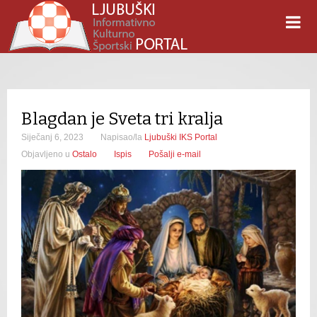
Blagdan je Sveta tri kralja
Siječanj 6, 2023
Napisao/la
Ljubuški IKS Portal
Objavljeno u
Ostalo
Ispis
Pošalji e-mail