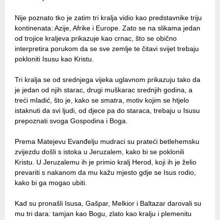
Nije poznato tko je zatim tri kralja vidio kao predstavnike triju
kontinenata: Azije, Afrike i Europe. Zato se na slikama jedan
od trojice kraljeva prikazuje kao crnac, što se obično
interpretira porukom da se sve zemlje te čitavi svijet trebaju
pokloniti Isusu kao Kristu.
Tri kralja se od srednjega vijeka uglavnom prikazuju tako da
je jedan od njih starac, drugi muškarac srednjih godina, a
treći mladić, što je, kako se smatra, motiv kojim se htjelo
istaknuti da svi ljudi, od djece pa do staraca, trebaju u Isusu
prepoznati svoga Gospodina i Boga.
Prema Matejevu Evanđelju mudraci su prateći betlehemsku
zvijezdu došli s istoka u Jeruzalem, kako bi se poklonili
Kristu. U Jeruzalemu ih je primio kralj Herod, koji ih je želio
prevariti s nakanom da mu kažu mjesto gdje se Isus rodio,
kako bi ga mogao ubiti.
Kad su pronašli Isusa, Gašpar, Melkior i Baltazar darovali su
mu tri dara: tamjan kao Bogu, zlato kao kralju i plemenitu