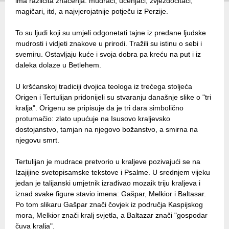
ima različita značenja: mudraci, učenjaci, zvjezdočitači,
magičari, itd, a najvjerojatnije potječu iz Perzije.
To su ljudi koji su umjeli odgonetati tajne iz predane ljudske
mudrosti i vidjeti znakove u prirodi. Tražili su istinu o sebi i
svemiru. Ostavljaju kuće i svoja dobra pa kreću na put i iz
daleka dolaze u Betlehem.
U kršćanskoj tradiciji dvojica teologa iz trećega stoljeća
Origen i Tertulijan pridonijeli su stvaranju današnje slike o "tri
kralja". Origenu se pripisuje da je tri dara simbolično
protumačio: zlato upućuje na Isusovo kraljevsko
dostojanstvo, tamjan na njegovo božanstvo, a smirna na
njegovu smrt.
Tertulijan je mudrace pretvorio u kraljeve pozivajući se na
Izajijine svetopisamske tekstove i Psalme. U srednjem vijeku
jedan je talijanski umjetnik izrađivao mozaik triju kraljeva i
iznad svake figure stavio imena: Gašpar, Melkior i Baltasar.
Po tom slikaru Gašpar znači čovjek iz područja Kaspijskog
mora, Melkior znači kralj svjetla, a Baltazar znači "gospodar
čuva kralja".