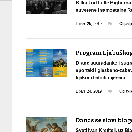
Bitka kod Little Bighorna
suverene i samostalne R
Lipanj 25, 2019
Objavl
Program Ljubuškog 
Drage sugrađanke i sugra
sportski i glazbeno-zaba
tijekom ljetnih mjeseci.
Lipanj 24, 2019
Objavl
Danas se slavi blagd
Sveti Ivan Krstitelj, uz B