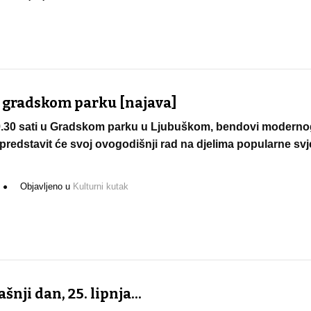
 gradskom parku [najava]
19.30 sati u Gradskom parku u Ljubuškom, bendovi moderno
predstavit će svoj ovogodišnji rad na djelima popularne svj
Objavljeno u
Kulturni kutak
nji dan, 25. lipnja...