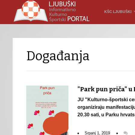
KŠC LJUBUŠKI
Događanja
"Park pun priča" u
JU "Kulturno-športski cen
organiziraju manifestaciju
20.30 sati, u Parku hrvat
Srpanj 1, 2019