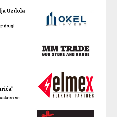
lja Uzdola
te drugi
rića”
 uskoro se