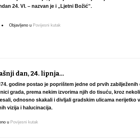
ndan 24. VI. – nazvan je i „Ljetni Božić“.
Objavljeno u
Povijesni kutak
nji dan, 24. lipnja...
4. godine postao je poprištem jedne od prvih zabilježenih
vnici grada, prema nekim izvorima njih do tisuću, kroz nekol
sali, odnosno skakali i divljali gradskim ulicama nerijetko v
ih vizija i halucinacija.
jeno u
Povijesni kutak