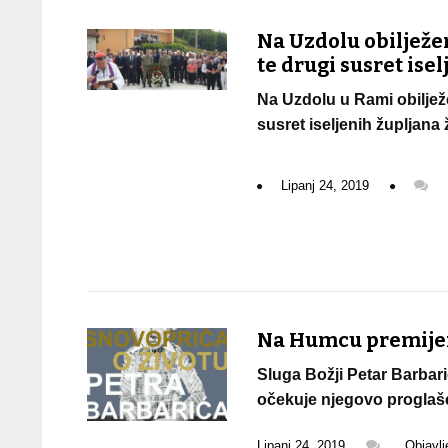
Na Uzdolu obilježe
te drugi susret ise
Na Uzdolu u Rami obilježe
susret iseljenih župljana 
Lipanj 24, 2019
Na Humcu premijera
Sluga Božji Petar Barbari
očekuje njegovo proglaš
Lipanj 24, 2019
Objavl