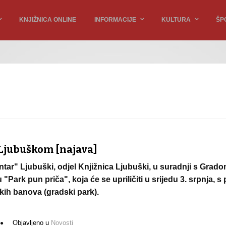
KNJIŽNICA ONLINE
INFORMACIJE
KULTURA
ŠP
 Ljubuškom [najava]
tar" Ljubuški, odjel Knjižnica Ljubuški, u suradnji s Grado
 "Park pun priča", koja će se upriličiti u srijedu 3. srpnja, 
skih banova (gradski park).
Objavljeno u
Novosti