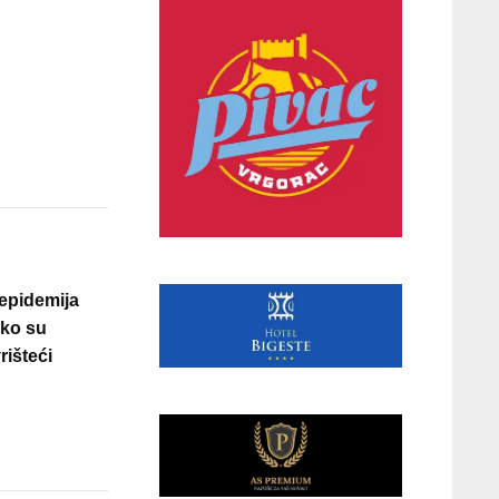
 epidemija
iko su
rišteći