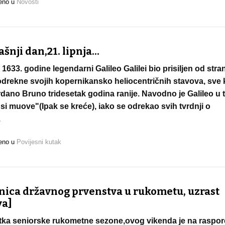
jeno u
Novosti
nji dan,21. lipnja...
633. godine legendarni Galileo Galilei bio prisiljen od stran
 odrekne svojih kopernikansko heliocentričnih stavova, sve 
dano Bruno tridesetak godina ranije. Navodno je Galileo u 
i muove"(Ipak se kreće), iako se odrekao svih tvrdnji o
.
jeno u
Povijesni kutak
nica državnog prvenstva u rukometu, uzrast
va]
ka seniorske rukometne sezone,ovog vikenda je na raspo