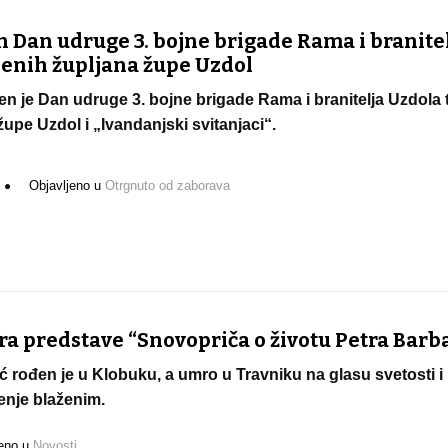
n Dan udruge 3. bojne brigade Rama i branite
ljenih župljana župe Uzdol
n je Dan udruge 3. bojne brigade Rama i branitelja Uzdola 
župe Uzdol i „Ivandanjski svitanjaci“.
Objavljeno u
Otrgnuto od zaborava
 predstave “Snovopriča o životu Petra Barba
ć rođen je u Klobuku, a umro u Travniku na glasu svetosti i
enje blaženim.
jeno u
Novosti