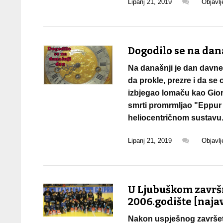
Lipanj 21, 2019
Objavl
Dogodilo se na današ
Na današnji je dan davne 1
da prokle, prezre i da se
izbjegao lomaču kao Gior
smrti promrmljao "Eppur s
heliocentričnom sustavu
Lipanj 21, 2019
Objavl
U Ljubuškom završ
2006.godište [naja
Nakon uspješnog završet