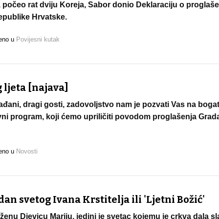
, počeo rat dviju Koreja, Sabor donio Deklaraciju o proglaš
epublike Hrvatske.
jeno u
Povijesni kutak
ljeta [najava]
đani, dragi gosti, zadovoljstvo nam je pozvati Vas na bogat
vni program, koji ćemo upriličiti povodom proglašenja Gra
jeno u
Novosti
an svetog Ivana Krstitelja ili 'Ljetni Božić'
laženu Djevicu Mariju, jedini je svetac kojemu je crkva dala sl