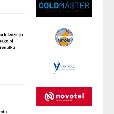
e Inkvizicije
kako bi
trenutku
redu