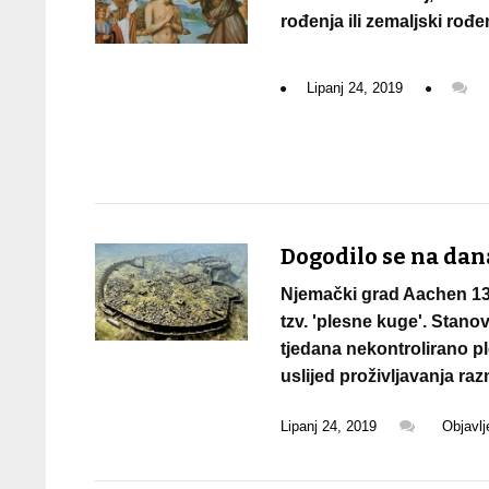
rođenja ili zemaljski rođe
Lipanj 24, 2019
Dogodilo se na današ
Njemački grad Aachen 137
tzv. 'plesne kuge'. Stano
tjedana nekontrolirano ple
uslijed proživljavanja razn
Lipanj 24, 2019
Objavl