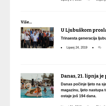
Više...
U Ljubuškom prosla
Trinaesta generacija ljubu
Lipanj 24, 2019
Danas, 21. lipnja je
Danas počinje ljeto na sj
magazinu, ljeto nastupa to
ostaje još 194 dana.