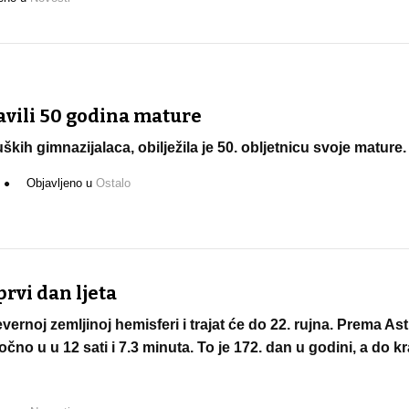
vili 50 godina mature
ških gimnazijalaca, obilježila je 50. obljetnicu svoje mature.
Objavljeno u
Ostalo
 prvi dan ljeta
evernoj zemljinoj hemisferi i trajat će do 22. rujna. Prema
čno u u 12 sati i 7.3 minuta. To je 172. dan u godini, a do k