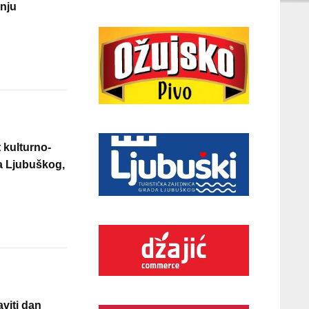
enju
 kulturno-
da Ljubuškog,
aviti dan