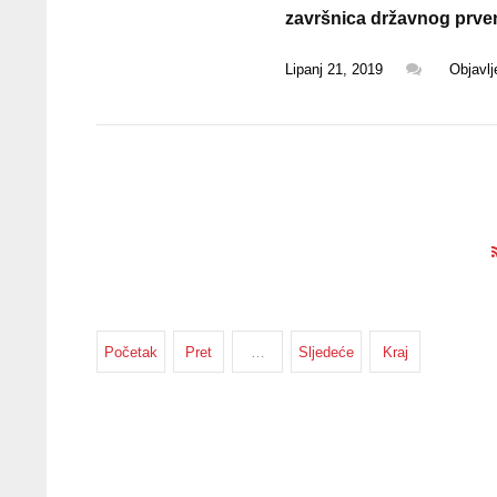
završnica državnog prven
Lipanj 21, 2019
Objavl
Početak
Pret
…
Sljedeće
Kraj