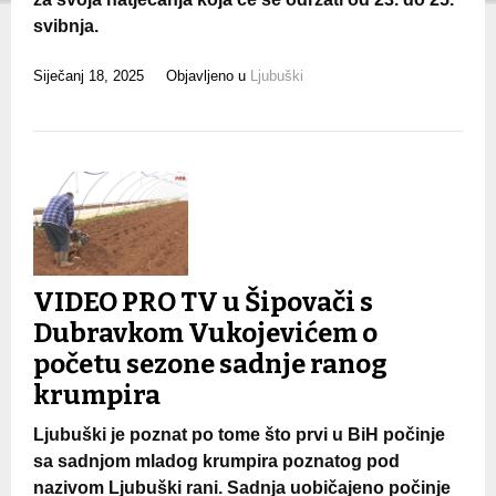
svibnja.
Siječanj 18, 2025
Objavljeno u
Ljubuški
VIDEO PRO TV u Šipovači s
Dubravkom Vukojevićem o
početu sezone sadnje ranog
krumpira
Ljubuški je poznat po tome što prvi u BiH počinje
sa sadnjom mladog krumpira poznatog pod
nazivom Ljubuški rani. Sadnja uobičajeno počinje