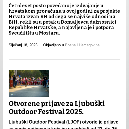
Četrdeset posto povećano je izdvajanje u
hrvatskom proračunu u ovoj godini za projekte
Hrvata izvan RH od čega se najviše odnosi na
BiH, rekli su u petak u Domaljevcu dužnosnici
Republike Hrvatske, a najavljena je i potpora
Sveučilištu u Mostaru.
Siječanj 18, 2025
Objavljeno u
Bosna i Hercegovina
Otvorene prijave za Ljubuški
Outdoor Festival 2025.
Ljubuški Outdoor Festival (LJOF) otvorio je prijave
za svoja natjecanja koja će se održati od 23. do 25.