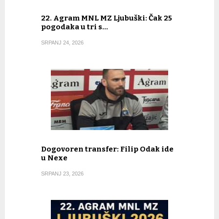
22. Agram MNL MZ Ljubuški: Čak 25
pogodaka u tri s…
SRPANJ 24, 2026
Dogovoren transfer: Filip Odak ide
u Nexe
SRPANJ 23, 2026