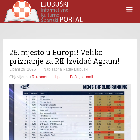
26. mjesto u Europi! Veliko
priznanje za RK Izviđač Agram!
Lipanj 29, 2026
Napisao/la Radio Ljubuški
Objavljeno u
Rukomet
Ispis
Pošalji e-mail