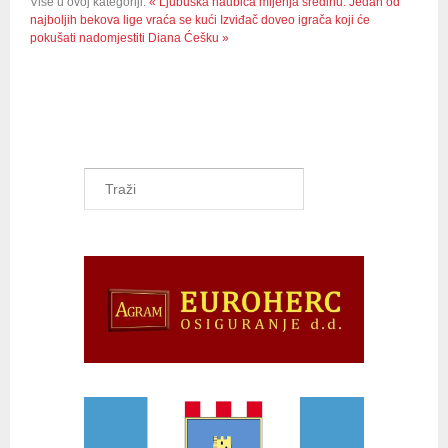
Više u ovoj kategoriji:
« Ljubuška haubica mijenja sredinu: Jedan od
najboljih bekova lige vraća se kući
Izviđač doveo igrača koji će
pokušati nadomjestiti Diana Ćešku »