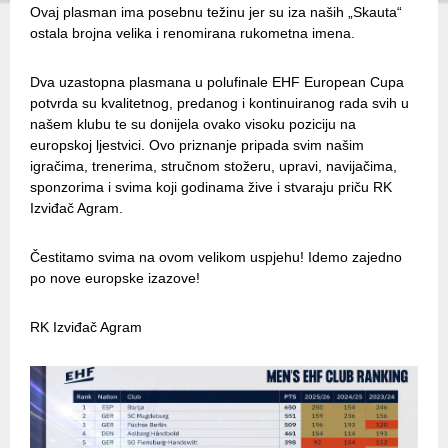
Ovaj plasman ima posebnu težinu jer su iza naših „Skauta“
ostala brojna velika i renomirana rukometna imena.
Dva uzastopna plasmana u polufinale EHF European Cupa
potvrda su kvalitetnog, predanog i kontinuiranog rada svih u
našem klubu te su donijela ovako visoku poziciju na
europskoj ljestvici. Ovo priznanje pripada svim našim
igračima, trenerima, stručnom stožeru, upravi, navijačima,
sponzorima i svima koji godinama žive i stvaraju priču RK
Izviđač Agram.
Čestitamo svima na ovom velikom uspjehu! Idemo zajedno
po nove europske izazove!
RK Izviđač Agram