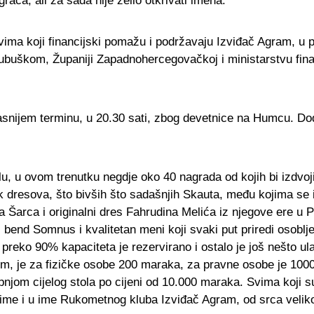
rača, ali za sada nije želio otkrivati imena.
vima koji financijski pomažu i podržavaju Izviđač Agram, u 
buškom, Županiji Zapadnohercegovačkoj i ministarstvu fina
asnijem terminu, u 20.30 sati, zbog devetnice na Humcu. Do
u, u ovom trenutku negdje oko 40 nagrada od kojih bi izdvoj
ak dresova, što bivših što sadašnjih Skauta, među kojima se 
 Šarca i originalni dres Fahrudina Melića iz njegove ere u P
bend Somnus i kvalitetan meni koji svaki put priredi osoblje
preko 90% kapaciteta je rezervirano i ostalo je još nešto ul
nem, je za fizičke osobe 200 maraka, za pravne osobe je 100
pnjom cijelog stola po cijeni od 10.000 maraka. Svima koji su
e ime i u ime Rukometnog kluba Izviđač Agram, od srca velik