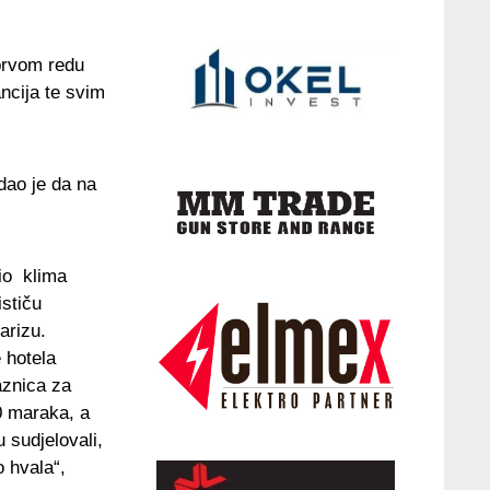
prvom redu
ncija te svim
dao je da na
io klima
ističu
arizu.
 hotela
aznica za
0 maraka, a
 sudjelovali,
o hvala“,