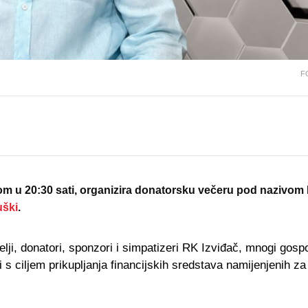
FO
m u 20:30 sati, organizira donatorsku večeru pod nazivom 
uški
.
telji, donatori, sponzori i simpatizeri RK Izviđač, mnogi gosp
ci s ciljem prikupljanja financijskih sredstava namijenjenih z