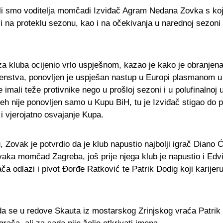
li smo voditelja momčadi Izviđač Agram Nedana Zovka s ko
 i na proteklu sezonu, kao i na očekivanja u narednoj sezoni i
a kluba ocijenio vrlo uspješnom, kazao je kako je obranjena 
rvenstva, ponovljen je uspješan nastup u Europi plasmanom u 
ali teže protivnike nego u prošloj sezoni i u polufinalnoj u
eh nije ponovljen samo u Kupu BiH, tu je Izviđač stigao do po
i vjerojatno osvajanje Kupa.
Zovak je potvrdio da je klub napustio najbolji igrač Diano Ć
vaka momčad Zagreba, još prije njega klub je napustio i Edvi
ača odlazi i pivot Đorđe Ratković te Patrik Dodig koji karijer
a se u redove Skauta iz mostarskog Zrinjskog vraća Patrik 