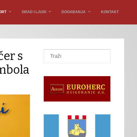
ORT
GRAD I LJUDI
DOGAĐANJA
KONTAKT
čer s
ombola