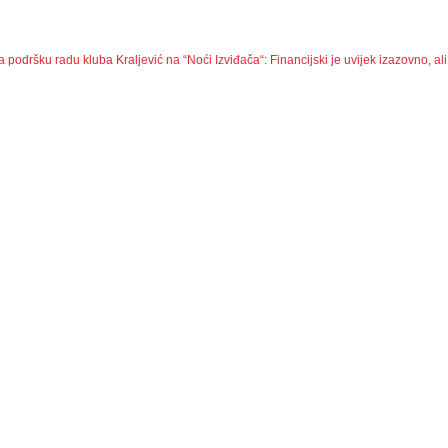
za podršku radu kluba
Kraljević na “Noći Izviđača“: Financijski je uvijek izazovno, ali