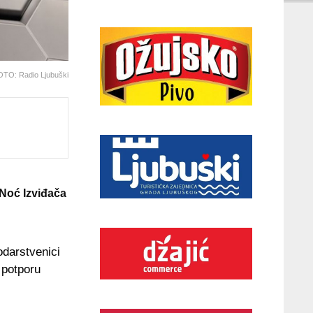
TO: Radio Ljubuški
Noć Izviđača
odarstvenici
a potporu