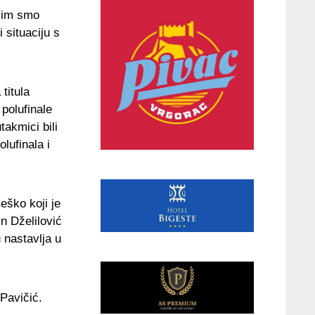
jim smo
 situaciju s
titula
polufinale
takmici bili
lufinala i
eško koji je
n Dželilović
u nastavlja u
Pavičić.