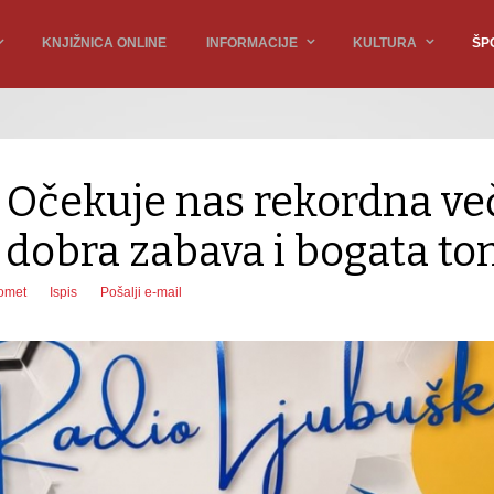
KNJIŽNICA ONLINE
INFORMACIJE
KULTURA
ŠP
 Očekuje nas rekordna ve
 dobra zabava i bogata t
omet
Ispis
Pošalji e-mail