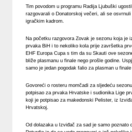
Tim povodom u programu Radija Ljubuški ugosti
razgovarali o Donatorskoj večeri, ali se osvrnuli
igračkim kadrom.
Na početku razgovora Zovak je sezonu koja je iz
prvaka BiH i to nekoliko kola prije završetka p
EHF Europa Cupa s tim da su Skauti ove sezone im
bliže plasmanu u finale nego prošle godine. Uspj
samo je jedan pogodak falio za plasman u finale 
Govoreći o rosteru momčadi za sljedeću sezonu, 
potpisao za prvaka Hrvatske i sudionika Lige pr
koji je potpisao za makedonski Pelister, iz Izviđ
Hrvatskoj.
Od dolazaka u Izviđač za sad je samo poznato d