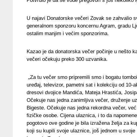
Potvrdio je da se vode pregovori s još nekoliko ig
U najavi Donatorske večeri Zovak se zahvalio s
generalnom sponzoru koncernu Agram, gradu Lju
ostalim manjim i većim sponzorima.
Kazao je da donatorska večer počinje u nešto k
večeri očekuju preko 300 uzvanika.
„Za tu večer smo pripremili smo i bogatu tombol
uređaj, televizor, pametni sat i kolekciju od 10-
dresovi dvojice Mandića, Mateja Hrastića, Josipa
Očekuje nas jedna zanimljiva večer, druženje uz 
Bigeste. Očekuje nas jedna rekordna večer, već 
fizičke osobe. Cijena ulaznica, i to da napome
pogotovo ove godine je bila izražena želja za ku
koji su kupili svoje ulaznice, još jednom u svoj