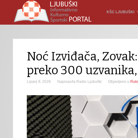
KŠC LJUBUŠKI
Noć Izviđača, Zovak:
preko 300 uzvanika,
Lipanj 9, 2026
Napisao/la Radio Ljubuški
Objavljeno u
Ruk