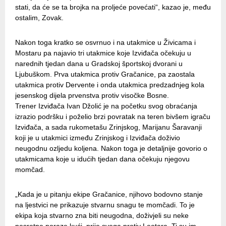
stati, da će se ta brojka na proljeće povećati“, kazao je, među
ostalim, Zovak.
Nakon toga kratko se osvrnuo i na utakmice u Živicama i
Mostaru pa najavio tri utakmice koje Izviđača očekuju u
narednih tjedan dana u Gradskoj športskoj dvorani u
Ljubuškom. Prva utakmica protiv Gračanice, pa zaostala
utakmica protiv Dervente i onda utakmica predzadnjeg kola
jesenskog dijela prvenstva protiv visočke Bosne.
Trener Izviđača Ivan Džolić je na početku svog obraćanja
izrazio podršku i poželio brzi povratak na teren bivšem igraču
Izviđača, a sada rukometašu Zrinjskog, Marijanu Šaravanji
koji je u utakmici između Zrinjskog i Izviđača doživio
neugodnu ozljedu koljena. Nakon toga je detaljnije govorio o
utakmicama koje u idućih tjedan dana očekuju njegovu
momčad.
„Kada je u pitanju ekipe Gračanice, njihovo bodovno stanje
na ljestvici ne prikazuje stvarnu snagu te momčadi. To je
ekipa koja stvarno zna biti neugodna, doživjeli su neke