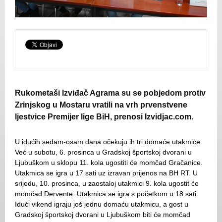
Rukometaši Izviđač Agrama su se pobjedom protiv
Zrinjskog u Mostaru vratili na vrh prvenstvene
ljestvice Premijer lige BiH, prenosi Izvidjac.com.
U idućih sedam-osam dana očekuju ih tri domaće utakmice.
Već u subotu, 6. prosinca u Gradskoj športskoj dvorani u
Ljubuškom u sklopu 11. kola ugostiti će momčad Gračanice.
Utakmica se igra u 17 sati uz izravan prijenos na BH RT. U
srijedu, 10. prosinca, u zaostaloj utakmici 9. kola ugostit će
momčad Dervente. Utakmica se igra s početkom u 18 sati.
Idući vikend igraju još jednu domaću utakmicu, a gost u
Gradskoj športskoj dvorani u Ljubuškom biti će momčad