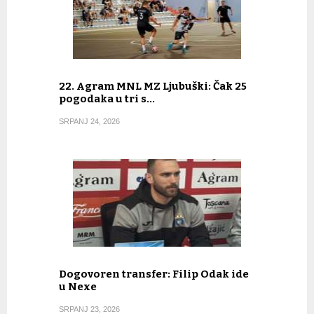
22. Agram MNL MZ Ljubuški: Čak 25
pogodaka u tri s…
SRPANJ 24, 2026
Dogovoren transfer: Filip Odak ide
u Nexe
SRPANJ 23, 2026