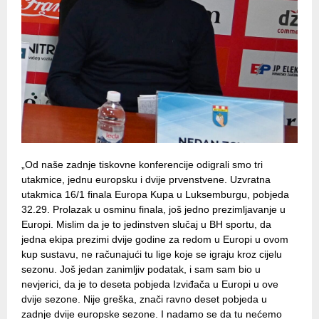
„Od naše zadnje tiskovne konferencije odigrali smo tri
utakmice, jednu europsku i dvije prvenstvene. Uzvratna
utakmica 16/1 finala Europa Kupa u Luksemburgu, pobjeda
32.29. Prolazak u osminu finala, još jedno prezimljavanje u
Europi. Mislim da je to jedinstven slučaj u BH sportu, da
jedna ekipa prezimi dvije godine za redom u Europi u ovom
kup sustavu, ne računajući tu lige koje se igraju kroz cijelu
sezonu. Još jedan zanimljiv podatak, i sam sam bio u
nevjerici, da je to deseta pobjeda Izviđača u Europi u ove
dvije sezone. Nije greška, znači ravno deset pobjeda u
zadnje dvije europske sezone. I nadamo se da tu nećemo