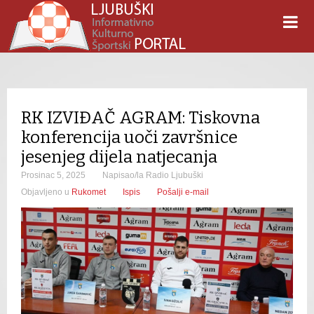
RK IZVIĐAČ AGRAM: Tiskovna
konferencija uoči završnice
jesenjeg dijela natjecanja
Prosinac 5, 2025
Napisao/la Radio Ljubuški
Objavljeno u
Rukomet
Ispis
Pošalji e-mail