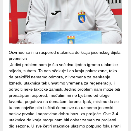
Osvrnuo se i na raspored utakmica do kraja jesenskog dijela
prvenstva.
„Jedini problem nam je što već dva tjedna igramo utakmice
srijeda, subota. To nas očekuje i do kraja polusezone, tako
da praktički nemamo odmora, ni vremena za treniranje.
Između utakmica tek uhvatimo vremena za regeneraciju i
odraditi neke taktičke zamisli. Jedino problem nam može biti
prenatrpan raspored, međutim mi ne bježimo od uloge
favorita, pogotovo na domaćem terenu. Ipak, mislimo da se
tu nas najviše pita i učinit ćemo sve da uzmemo jesenski
naslov prvaka i napravimo dobru bazu za proljeće. Ove 3-4
utakmice do kraja mogu nam biti dobar zamah za proljetni
dio sezone. U sve četiri utakmice ulazimo potpuno fokusirani,