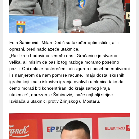
Edin Šahinović i Milan Dedić su također optimistični, ali i
oprezni, pred nadolazeće utakmice.
„Razlika u bodovima između nas i Gračanice je stvarno
velika, ali mislim da baš iz tog razloga moramo posebno
paziti. Oni dolaze rasterećeni, ali sigurno i posebno motivirani
i s namjerom da nam pomrse račune. Imaju dosta iskusnih
igrača koji imaju iskustvo igranja ovakvih utakmica tako da
ćemo morati biti koncentrirani do kraja samog kraja
utakmice“, oprezan je Šahinović, inače najbolji strijec
Izviđača u utakmici protiv Zrinjskog u Mostaru.