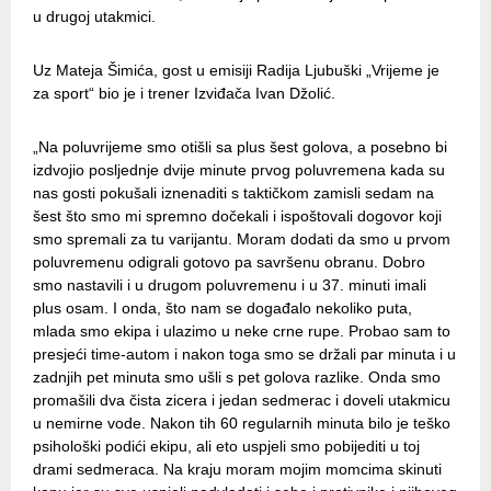
u drugoj utakmici.
Uz Mateja Šimića, gost u emisiji Radija Ljubuški „Vrijeme je
za sport“ bio je i trener Izviđača Ivan Džolić.
„Na poluvrijeme smo otišli sa plus šest golova, a posebno bi
izdvojio posljednje dvije minute prvog poluvremena kada su
nas gosti pokušali iznenaditi s taktičkom zamisli sedam na
šest što smo mi spremno dočekali i ispoštovali dogovor koji
smo spremali za tu varijantu. Moram dodati da smo u prvom
poluvremenu odigrali gotovo pa savršenu obranu. Dobro
smo nastavili i u drugom poluvremenu i u 37. minuti imali
plus osam. I onda, što nam se događalo nekoliko puta,
mlada smo ekipa i ulazimo u neke crne rupe. Probao sam to
presjeći time-autom i nakon toga smo se držali par minuta i u
zadnjih pet minuta smo ušli s pet golova razlike. Onda smo
promašili dva čista zicera i jedan sedmerac i doveli utakmicu
u nemirne vode. Nakon tih 60 regularnih minuta bilo je teško
psihološki podići ekipu, ali eto uspjeli smo pobijediti u toj
drami sedmeraca. Na kraju moram mojim momcima skinuti