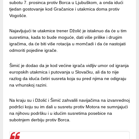
subotu 7. prosinca protiv Borca u Ljubuškom, a onda idući
tjedan gostovanje kod Gračanice i utakmica doma protiv
Vogošće.
Najavljujući te utakmice trener Džolić je istaknuo da će u tim
susretima, kada to bude moguće, dati više prilike i drugim
igračima, da će biti više rotacija u momčadi i da će nastojati
odmoriti pojedine igrače.
Šimić je dodao da je kod većine igrača vidljiv umor od igranja
europskih utakmica i putovanja u Slovačku, ali da to nije
razlog da iduća četiri susreta koja su pred njima ne odigraju
na vrhunskoj razini.
Na kraju su i Džolić i Šimić zahvalili navijačima na izvanrednoj
podršci koju su im dali u susretu protiv Motora ne sumnjajući
na njihovu podršku i u idućim susretima posebice na
subotnjem derbiju protiv Borca.