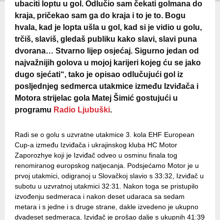
ubaciti loptu u gol. Odlučio sam čekati golmana do
kraja, pričekao sam ga do kraja i to je to. Bogu
hvala, kad je lopta ušla u gol, kad si je vidio u golu,
trčiš, slaviš, gledaš publiku kako slavi, slavi puna
dvorana… Stvarno lijep osjećaj. Sigurno jedan od
najvažnijih golova u mojoj karijeri kojeg ću se jako
dugo sjećati“, tako je opisao odlučujući gol iz
posljednjeg sedmerca utakmice između Izviđača i
Motora strijelac gola Matej Šimić gostujući u
programu
Radio Ljubuški
.
Radi se o golu s uzvratne utakmice 3. kola EHF European
Cup-a između Izviđača i ukrajinskog kluba HC Motor
Zaporozhye koji je Izviđač odveo u osminu finala tog
renomiranog europskog natjecanja. Podsjećamo Motor je u
prvoj utakmici, odigranoj u Slovačkoj slavio s 33:32, Izviđač u
subotu u uzvratnoj utakmici 32:31. Nakon toga se pristupilo
izvođenju sedmeraca i nakon deset udaraca sa sedam
metara i s jedne i s druge strane, dakle izvedeno je ukupno
dvadeset sedmeraca, Izviđač je prošao dalje s ukupnih 41:39