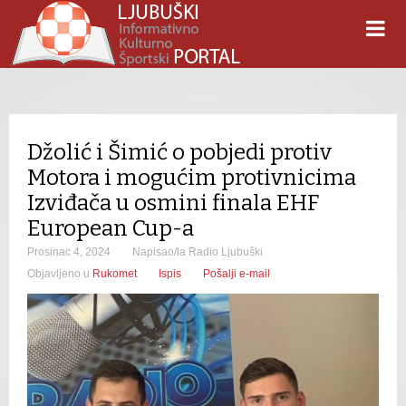
Džolić i Šimić o pobjedi protiv
Motora i mogućim protivnicima
Izviđača u osmini finala EHF
European Cup-a
Prosinac 4, 2024
Napisao/la Radio Ljubuški
Objavljeno u
Rukomet
Ispis
Pošalji e-mail