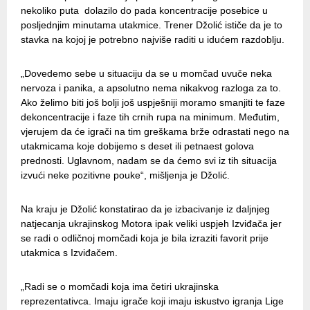
nekoliko puta dolazilo do pada koncentracije posebice u
posljednjim minutama utakmice. Trener Džolić ističe da je to
stavka na kojoj je potrebno najviše raditi u idućem razdoblju.
„Dovedemo sebe u situaciju da se u momčad uvuče neka
nervoza i panika, a apsolutno nema nikakvog razloga za to.
Ako želimo biti još bolji još uspješniji moramo smanjiti te faze
dekoncentracije i faze tih crnih rupa na minimum. Međutim,
vjerujem da će igrači na tim greškama brže odrastati nego na
utakmicama koje dobijemo s deset ili petnaest golova
prednosti. Uglavnom, nadam se da ćemo svi iz tih situacija
izvući neke pozitivne pouke“, mišljenja je Džolić.
Na kraju je Džolić konstatirao da je izbacivanje iz daljnjeg
natjecanja ukrajinskog Motora ipak veliki uspjeh Izviđača jer
se radi o odličnoj momčadi koja je bila izraziti favorit prije
utakmica s Izviđačem.
„Radi se o momčadi koja ima četiri ukrajinska
reprezentativca. Imaju igrače koji imaju iskustvo igranja Lige