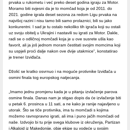
prvaka u rukometu i već preko deset godina igraju za Motor.
Moramo biti svjesni da je to momčad koja je od 2011. do
2021. godine igrala deset sezona za redom Ligu prvaka na
najvišoj razini i nisu tamo bili samo prolaznici, bili su jako
konkurentni. I sad je tu ostalo nekoliko tih igrača koji su ostali
uz svoju obitelj u Ukrajini i nastavili su igrati za Motor. Dakle,
radi se o odličnoj momčadi koja je u ove susrete ušla kao
favorit, ali ja još jednom moram čestitati svojim momcima koji
su uspjeli proći dalje nakon ove dvije utakmice“, konstatirao
je trener Izviđača.
Džolić se kratko osvrnuo i na moguće protivnike Izviđača u
osmini finala tog europskog natjecanja.
„Imamo jednu promjenu kada je u pitanju izvlačenje parova
osmine finala. Danas nam je stigao dopis da će izvlačenje biti
u petak 6. prosinca u 11 sati, a ne kako je ranije najavljeno u
utorak. Što se tiče protivnika, ima tu momčadi s kojima
možemo ravnopravno igrati, ali ima i puno jačih momčadi od
naše. Izdvojio bi tu prije svega klubove iz okruženja, Partizan
i Alkaloid iz Makedonije, obje ekipe su vodeće u svojim