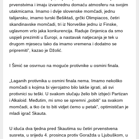
prvenstvima i imaju izvanrednu domaću atmosferu na svojim
utakmicama. Imamo i dvije slovenske momčadi, jednu
talijansku, imamo turski Bešiktaš, grčki Olimpiacos, četiri
skandinavske momčadi, tri iz Norveške jednu iz Finske,
uglavnom vrlo jaka konkurencija. Raduje činjenica da smo
uspjeli prezimiti u Europi, a nastavak natjecanja je tek u
drugom mjesecu tako da imamo vremena i dodatno se
pripremiti“, kazao je Džolić.
I Šimić se osvrnuo na moguće protivnike u osmini finala.
„Laganih protivnika u osmini finala nema. Imamo nekoliko
momčadi s kojima bi vjerojatno bilo lakše igrati, ali svi
protivnici su teški. U svakom slučaju želio bih izbjeći Partizan
i Alkaloid. Međutim, mi smo se spremni „pobiti“ sa svakom
momčadi, a tko će to biti vidjet ćemo u petak“, optimističan je
mladi igrač Skauta.
U iduća dva tjedna pred Skautima su četiri prvenstvena
susreta, u srijedu 4. prosinca protiv Goražda u Ljubuškom, u