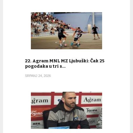
22. Agram MNL MZ Ljubuški: Čak 25
pogodaka u tri s…
SRPANJ 24, 2026