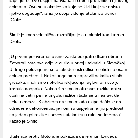
kapu jer su sve uspjeli nadvladati i sebe i protivnike i njihovog
golmana. Ovo su utakmice za koje se živi i koje se doista
rijetko događaju“, iznio je svoje viđenje utakmice trener
Džolić.
Šimić je imao vrlo slično razmišljanje o utakmici kao i trener
Džolić.
„U prvom poluvremenu smo zaista odigrali odličnu obranu.
Zatvarali smo sve gdje je curilo u prvoj utakmici u Slovačkoj.
U drugo poluvrijeme smo također ušli odlično i otišli na osam
golova prednosti. Nakon toga smo napravili nekoliko sitnih
grešaka, imali smo nekoliko isključenja, uglavnom sve je
krenulo naopako. Nakon što smo imali osam razlike oni su
došli na četiri pa na tri gola razlike i tada se u nas uvukla
neka nervoza. S obzirom da smo mlada ekipa došlo je do
određene dekoncentracije i oni su uspjeli smanjiti prednost
na jedan gol razlike i odvesti utakmicu u rulet sedmeraca“,
kazao je Šimić.
Utakmica protiv Motora je pokazala da je u igri Izviđača