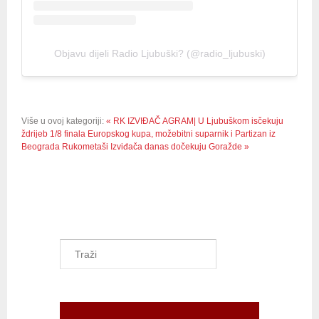
Objavu dijeli Radio Ljubuški? (@radio_ljubuski)
Više u ovoj kategoriji:
« RK IZVIĐAČ AGRAM| U Ljubuškom isčekuju
ždrijeb 1/8 finala Europskog kupa, možebitni suparnik i Partizan iz
Beograda
Rukometaši Izviđača danas dočekuju Goražde »