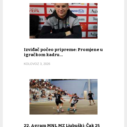
Izviđač počeo pripreme: Promjene u
igračkom kadru…
KOLOVOZ 3, 2026
22. Agram MNL MZ Ljubuški: Čak 25