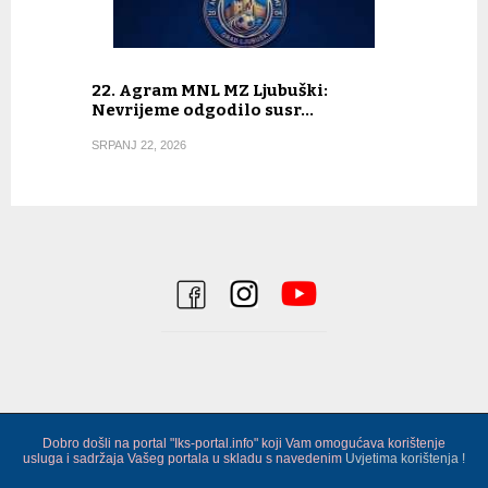
22. Agram MNL MZ Ljubuški:
Nevrijeme odgodilo susr…
SRPANJ 22, 2026
Dobro došli na portal "Iks-portal.info" koji Vam omogućava korištenje
usluga i sadržaja Vašeg portala u skladu s navedenim
Uvjetima korištenja !