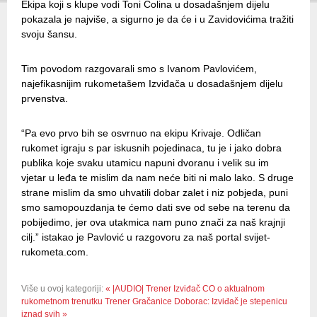
Ekipa koji s klupe vodi Toni Čolina u dosadašnjem dijelu
pokazala je najviše, a sigurno je da će i u Zavidovićima tražiti
svoju šansu.
Tim povodom razgovarali smo s Ivanom Pavlovićem,
najefikasnijim rukometašem Izviđača u dosadašnjem dijelu
prvenstva.
“Pa evo prvo bih se osvrnuo na ekipu Krivaje. Odličan
rukomet igraju s par iskusnih pojedinaca, tu je i jako dobra
publika koje svaku utamicu napuni dvoranu i velik su im
vjetar u leđa te mislim da nam neće biti ni malo lako. S druge
strane mislim da smo uhvatili dobar zalet i niz pobjeda, puni
smo samopouzdanja te ćemo dati sve od sebe na terenu da
pobijedimo, jer ova utakmica nam puno znači za naš krajnji
cilj.” istakao je Pavlović u razgovoru za naš portal svijet-
rukometa.com.
Više u ovoj kategoriji:
« |AUDIO| Trener Izviđač CO o aktualnom
rukometnom trenutku
Trener Gračanice Doborac: Izviđač je stepenicu
iznad svih »