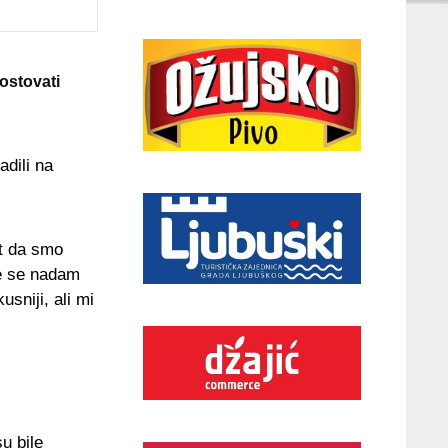
ostovati
adili na
at da smo
te se nadam
usniji, ali mi
su bile