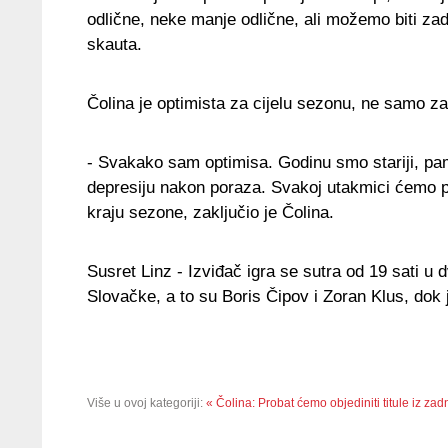
odlične, neke manje odlične, ali možemo biti zado
skauta.
Čolina je optimista za cijelu sezonu, ne samo z
- Svakako sam optimisa. Godinu smo stariji, pame
depresiju nakon poraza. Svakoj utakmici ćemo pr
kraju sezone, zaključio je Čolina.
Susret Linz - Izviđač igra se sutra od 19 sati 
Slovačke, a to su Boris Čipov i Zoran Klus, dok
Više u ovoj kategoriji:
« Čolina: Probat ćemo objediniti titule iz zad