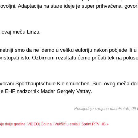
voljni. Adaptacija na stare ideje je super prihvaćena, govor
a ovaj meču Linzu.
tniji smo da ne idemo u veliku euforiju nakon pobjede ili u 
istupati isto. Ozbirnom rezultatu ćemo pričati tek na poluse
u dvorani Sporthauptschule Kleinmünchen. Suci ovog meča dol
 je EHF nadzornik Mađar Gergely Vattay.
Poslijednja izmjena danaPetak, 09
nje dvije godine
|VIDEO| Čolina i Vukšić u emisiji Sprint RTV HB »