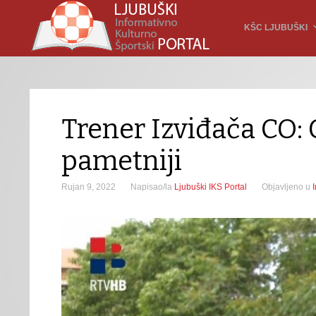
KŠC LJUBUŠKI
Trener Izviđača CO: 
pametniji
Rujan 9, 2022
Napisao/la
Ljubuški IKS Portal
Objavljeno u
I