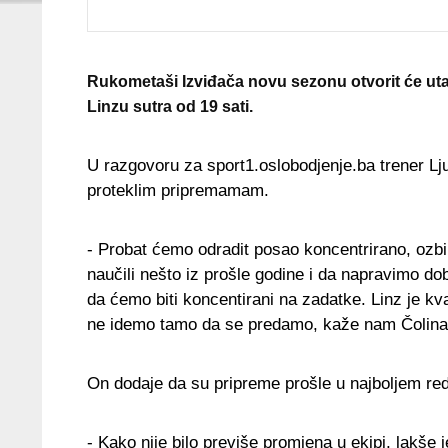
Rukometaši Izviđača novu sezonu otvorit će ut
Linzu sutra od 19 sati.
U razgovoru za sport1.oslobodjenje.ba trener Ljub
proteklim pripremamam.
- Probat ćemo odradit posao koncentrirano, ozbi
naučili nešto iz prošle godine i da napravimo do
da ćemo biti koncentirani na zadatke. Linz je kvali
ne idemo tamo da se predamo, kaže nam Čolina
On dodaje da su pripreme prošle u najboljem re
- Kako nije bilo previše promjena u ekipi, lakše j