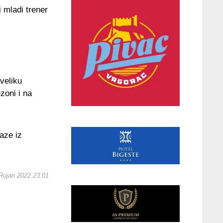
i mladi trener
veliku
zoni i na
aze iz
 Rujan 2022 23:01