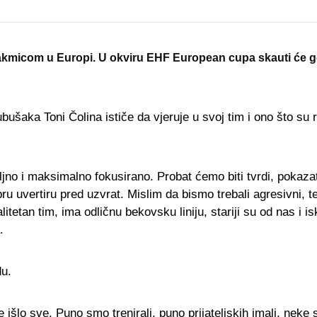
akmicom u Europi. U okviru EHF European cupa skauti će g
ušaka Toni Čolina ističe da vjeruje u svoj tim i ono što su r
ljno i maksimalno fokusirano. Probat ćemo biti tvrdi, pokaz
bru uvertiru pred uzvrat. Mislim da bismo trebali agresivni, 
tetan tim, ima odličnu bekovsku liniju, stariji su od nas i isk
.
du.
e išlo sve. Puno smo trenirali, puno prijateljskih imali, neke 