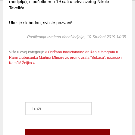
(nedjelja), s početkom u 19 sati u crkvi svetog Nikole
Tavelića.
Ulaz je slobodan, svi ste pozvani!
Poslijednja izmjena danaNedjelja, 10 Studeni 2019 14:05
Više u ovoj kategoriji:
« Održano tradicionalno druženje fotografa u
Rami
Ljubušanka Martina Mlinarević promovirala "Bukaču", nazočio i
Komšić Željko »