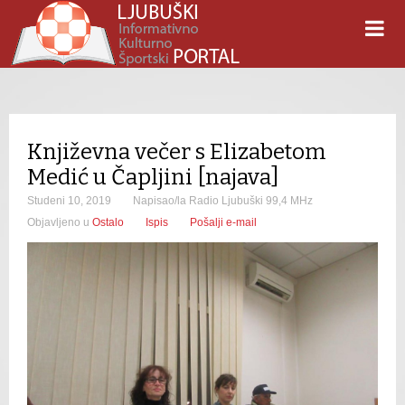
Književna večer s Elizabetom
Medić u Čapljini [najava]
Studeni 10, 2019
Napisao/la Radio Ljubuški 99,4 MHz
Objavljeno u
Ostalo
Ispis
Pošalji e-mail