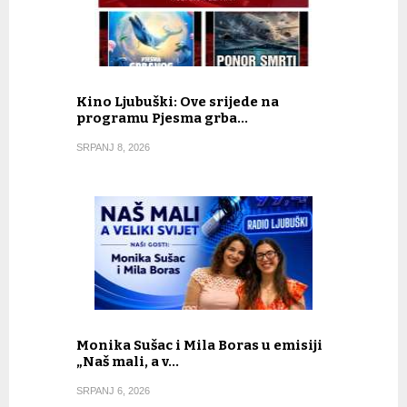
Kino Ljubuški: Ove srijede na
programu Pjesma grba…
SRPANJ 8, 2026
Monika Sušac i Mila Boras u emisiji
„Naš mali, a v…
SRPANJ 6, 2026