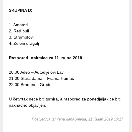
SKUPINA D:
1. Amateri
2. Red bull
3. Štrumpfovi
4. Zeleni dragulj
Raspored utakmica za 11. rujna 2019.:
20:00 Adeo – Autodijelovi Lav
21:00 Stara dama – Frama Humac
22:00 Bramex – Grude
U četvrtak neće biti turnira, a raspored za ponedjeljak će biti
naknadno objavljen.
Poslijednja izmjena danaSrijeda, 11 Rujan 2019 10:17