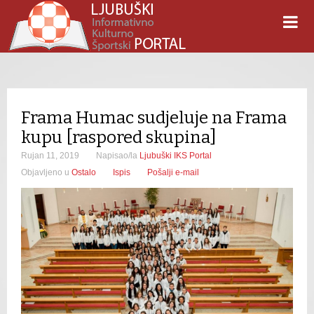
Frama Humac sudjeluje na Frama
kupu [raspored skupina]
Rujan 11, 2019
Napisao/la
Ljubuški IKS Portal
Objavljeno u
Ostalo
Ispis
Pošalji e-mail