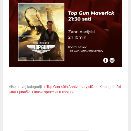
Više u ovoj kategoriji:
« Top Gun 40th Anniversary stiže u Kino Ljubuški
Kino Ljubuški: Filmski spektakli u lipnju »