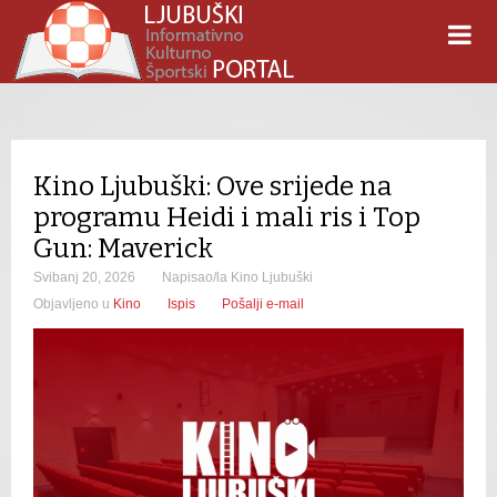
Kino Ljubuški: Ove srijede na
programu Heidi i mali ris i Top
Gun: Maverick
Svibanj 20, 2026
Napisao/la Kino Ljubuški
Objavljeno u
Kino
Ispis
Pošalji e-mail