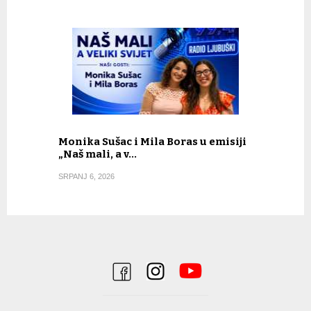
Monika Sušac i Mila Boras u emisiji
„Naš mali, a v…
SRPANJ 6, 2026