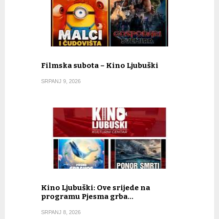
Filmska subota – Kino Ljubuški
SRPANJ 9, 2026
Kino Ljubuški: Ove srijede na
programu Pjesma grba…
SRPANJ 8, 2026