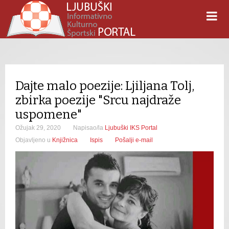
Dajte malo poezije: Ljiljana Tolj,
zbirka poezije "Srcu najdraže
uspomene"
Ožujak 29, 2020
Napisao/la
Ljubuški IKS Portal
Objavljeno u
Knjižnica
Ispis
Pošalji e-mail