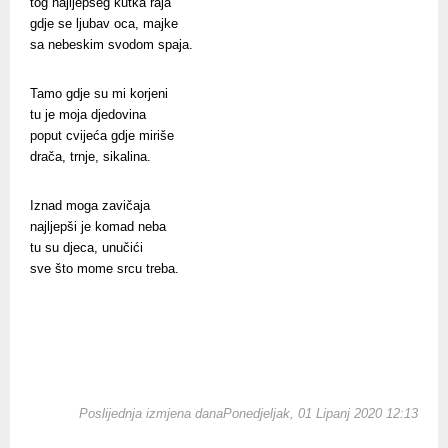
tog najljepšeg kutka raja
gdje se ljubav oca, majke
sa nebeskim svodom spaja.
Tamo gdje su mi korjeni
tu je moja djedovina
poput cvijeća gdje miriše
drača, trnje, sikalina.
Iznad moga zavičaja
najljepši je komad neba
tu su djeca, unučići
sve što mome srcu treba.
Poslijednja izmjena danaPonedjeljak, 01 Lipanj 2020 12:13