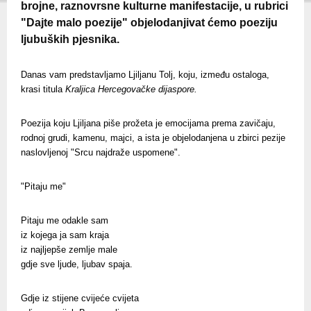
brojne, raznovrsne kulturne manifestacije, u rubrici
"Dajte malo poezije" objelodanjivat ćemo poeziju
ljubuških pjesnika.
Danas vam predstavljamo Ljiljanu Tolj, koju, između ostaloga,
krasi titula
Kraljica Hercegovačke dijaspore.
Poezija koju Ljiljana piše prožeta je emocijama prema zavičaju,
rodnoj grudi, kamenu, majci, a ista je objelodanjena u zbirci pezije
naslovljenoj "Srcu najdraže uspomene".
"Pitaju me"
Pitaju me odakle sam
iz kojega ja sam kraja
iz najljepše zemlje male
gdje sve ljude, ljubav spaja.
Gdje iz stijene cvijeće cvijeta