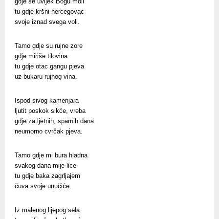
gdje se uvijek Bogu moli
tu gdje kršni hercegovac
svoje iznad svega voli.
Tamo gdje su rujne zore
gdje miriše tilovina
tu gdje otac gangu pjeva
uz bukaru rujnog vina.
Ispod sivog kamenjara
ljutit poskok sikće, vreba
gdje za ljetnih, sparnih dana
neumorno cvrčak pjeva.
Tamo gdje mi bura hladna
svakog dana mije lice
tu gdje baka zagrljajem
čuva svoje unučiće.
Iz malenog lijepog sela