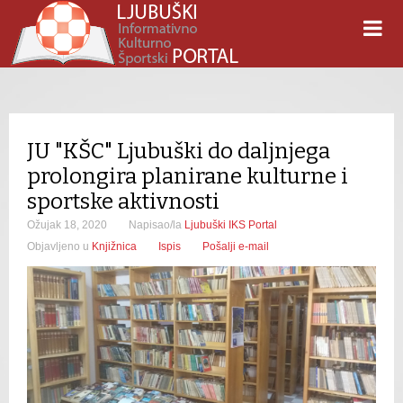
JU "KŠC" Ljubuški do daljnjega
prolongira planirane kulturne i
sportske aktivnosti
Ožujak 18, 2020
Napisao/la
Ljubuški IKS Portal
Objavljeno u
Knjižnica
Ispis
Pošalji e-mail