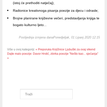
(istoj će prethoditi natječaj);
Radionice kreativnoga pisanja poezije za djecu i odrasle;
Brojne planirane književne večeri, predstavljanja knjiga te
bogato kulturno ljeto...
Poslijednja izmjena danaPonedjeljak, 01 Lipanj 2020 12:15
Više u ovoj kategoriji:
« Preporuka Knjižnice Ljubuški za ovaj vikend
Dajte malo poezije: Davor Hrstić, zbirka poezije "Nešto kao... sjećanja"
»