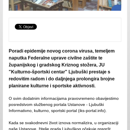
Poradi epidemije novog corona virusa, temeljem
naputka Federalne uprave civilne zaštite te
županijskog i gradskog Kriznog stožera, JU
"Kulturno-športski centar" Ljubuški prestaje s
redovitim radom i do daljnjega prolongira brojne
planirane kulturne i sportske aktivnosti.
O svim dodatnim informacijama pravovremeno obavijestimo
posredstvom službenog portala Ustanove - Ljubuški
Informativno, kulturno, sportski portal (iks-portal.info).
Kada se svakodnevni život iznova normalizira, u organizaciji
naše Ustanove, žitelje grada Ljubuškog očekuje pregršt,