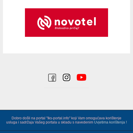
Dobro došli na portal "Iks-portal.info" koji Vam omogućava korištenje
usluga i sadržaja Vašeg portala u skladu s navedenim
Uvjetima korištenja !