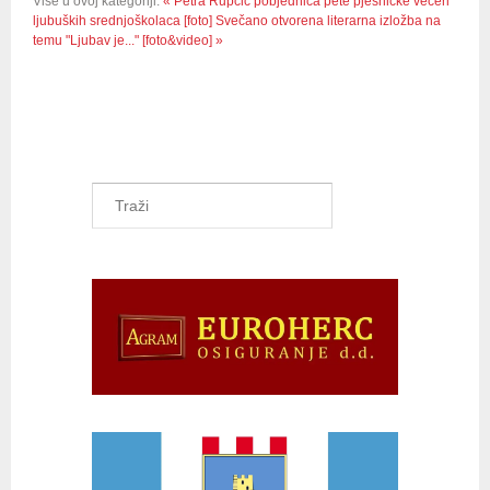
Više u ovoj kategoriji:
« Petra Rupčić pobjednica pete pjesničke večeri
ljubuških srednjoškolaca [foto]
Svečano otvorena literarna izložba na
temu "Ljubav je..." [foto&video] »