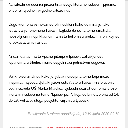
Na izložbi će učenici prezentirati svoje literarne radove – pjesme,
priče, ali ujedno i prigodne crteže i dr.
Dugo vremena psiholozi su bili neskloni kako definiranju tako i
istraživanju fenomena ljubavi. Izgleda da se ta tema smatrala
neozbiljnom i neprikladnom, a ništa bolje nisu prolazili ni oni koji su
je pokušavali istraživati.
Ni dan danas, na ta vječna pitanja o ljubavi, zaljubljenosti i
leptirićima u trbuhu, nismo uspjeli naći jedinstven odgovor.
Veliki pisci znali su kako je ljubav neiscrpna tema koja može
inspirirati najveća djela književnosti. A što o ljubavi misle učenici
petih razreda OŠ Marka Marulića Ljubuški doznat ćemo na izložbi
literarnih radova na temu "Ljubav je…", koja će biti otvorena od 14.
do 19. veljače, stoga posjetite Knjižnicu Ljubuški.
Poslijednja izmjena danaSrijeda, 12 Veljača 2020 09:30