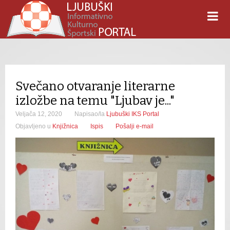
Svečano otvaranje literarne
izložbe na temu "Ljubav je..."
Veljača 12, 2020
Napisao/la
Ljubuški IKS Portal
Objavljeno u
Knjižnica
Ispis
Pošalji e-mail