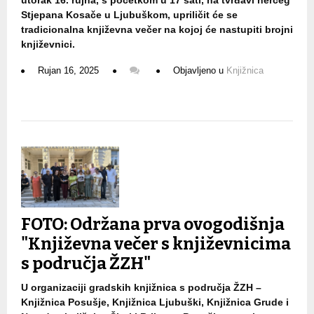
utorak 16. rujna, s početkom u 17 sati, na tvrđavi herceg
Stjepana Kosače u Ljubuškom, upriličit će se
tradicionalna književna večer na kojoj će nastupiti brojni
književnici.
Rujan 16, 2025
Objavljeno u
Knjižnica
FOTO: Održana prva ovogodišnja
"Književna večer s književnicima
s područja ŽZH"
U organizaciji gradskih knjižnica s područja ŽZH –
Knjižnica Posušje, Knjižnica Ljubuški, Knjižnica Grude i