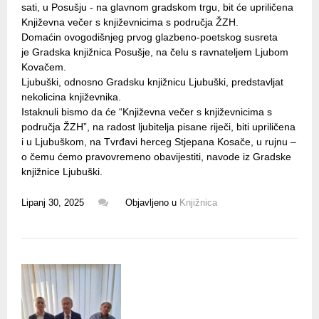
sati, u Posušju - na glavnom gradskom trgu, bit će upriličena
Književna večer s književnicima s područja ŽZH.
Domaćin ovogodišnjeg prvog glazbeno-poetskog susreta
je Gradska knjižnica Posušje, na čelu s ravnateljem Ljubom
Kovačem.
Ljubuški, odnosno Gradsku knjižnicu Ljubuški, predstavljat
nekolicina književnika.
Istaknuli bismo da će “Književna večer s književnicima s
područja ŽZH”, na radost ljubitelja pisane riječi, biti upriličena
i u Ljubuškom, na Tvrđavi herceg Stjepana Kosače, u rujnu –
o čemu ćemo pravovremeno obavijestiti, navode iz Gradske
knjižnice Ljubuški.
Lipanj 30, 2025
Objavljeno u
Knjižnica