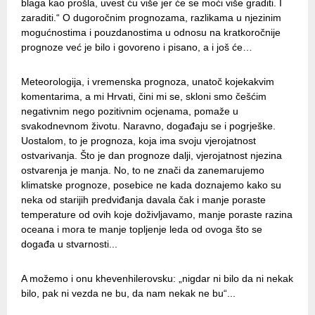
blaga kao prošla, uvest ću više jer će se moći više graditi. I
zaraditi.“ O dugoročnim prognozama, razlikama u njezinim
mogućnostima i pouzdanostima u odnosu na kratkoročnije
prognoze već je bilo i govoreno i pisano, a i još će…
Meteorologija, i vremenska prognoza, unatoč kojekakvim
komentarima, a mi Hrvati, čini mi se, skloni smo češćim
negativnim nego pozitivnim ocjenama, pomaže u
svakodnevnom životu. Naravno, događaju se i pogrješke.
Uostalom, to je prognoza, koja ima svoju vjerojatnost
ostvarivanja. Što je dan prognoze dalji, vjerojatnost njezina
ostvarenja je manja. No, to ne znači da zanemarujemo
klimatske prognoze, posebice ne kada doznajemo kako su
neka od starijih predviđanja davala čak i manje poraste
temperature od ovih koje doživljavamo, manje poraste razina
oceana i mora te manje topljenje leda od ovoga što se
događa u stvarnosti...
A možemo i onu khevenhilerovsku: „nigdar ni bilo da ni nekak
bilo, pak ni vezda ne bu, da nam nekak ne bu“...