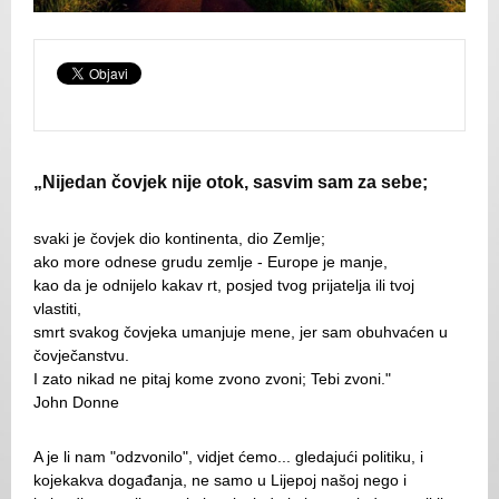
„Nijedan čovjek nije otok, sasvim sam za sebe;
svaki je čovjek dio kontinenta, dio Zemlje;
ako more odnese grudu zemlje - Europe je manje,
kao da je odnijelo kakav rt, posjed tvog prijatelja ili tvoj
vlastiti,
smrt svakog čovjeka umanjuje mene, jer sam obuhvaćen u
čovječanstvu.
I zato nikad ne pitaj kome zvono zvoni; Tebi zvoni."
John Donne
A je li nam "odzvonilo", vidjet ćemo... gledajući politiku, i
kojekakva događanja, ne samo u Lijepoj našoj nego i