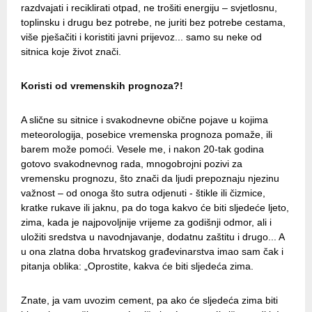
razdvajati i reciklirati otpad, ne trošiti energiju – svjetlosnu,
toplinsku i drugu bez potrebe, ne juriti bez potrebe cestama,
više pješačiti i koristiti javni prijevoz... samo su neke od
sitnica koje život znači.
Koristi od vremenskih prognoza?!
A slične su sitnice i svakodnevne obične pojave u kojima
meteorologija, posebice vremenska prognoza pomaže, ili
barem može pomoći. Vesele me, i nakon 20-tak godina
gotovo svakodnevnog rada, mnogobrojni pozivi za
vremensku prognozu, što znači da ljudi prepoznaju njezinu
važnost – od onoga što sutra odjenuti - štikle ili čizmice,
kratke rukave ili jaknu, pa do toga kakvo će biti sljedeće ljeto,
zima, kada je najpovoljnije vrijeme za godišnji odmor, ali i
uložiti sredstva u navodnjavanje, dodatnu zaštitu i drugo... A
u ona zlatna doba hrvatskog građevinarstva imao sam čak i
pitanja oblika: „Oprostite, kakva će biti sljedeća zima.
Znate, ja vam uvozim cement, pa ako će sljedeća zima biti