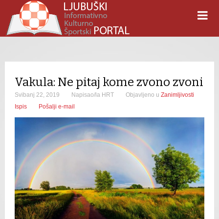
Vakula: Ne pitaj kome zvono zvoni
Svibanj 22, 2019
Napisao/la HRT
Objavljeno u
Zanimljivosti
Ispis
Pošalji e-mail