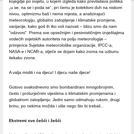
kojegdje po svijetu, u kojem izgleda kako prevladava politika
„u se, na se i poda se“, pri čemu je kolektivni duh na niskom
nivou, optimizmu baš i nema mjesta, a analizirajući
meteorologiju, globalno zatopljenje i klimatske promjene,
varijacije, kako god ih tko voli nazvati – blizu smo da nam
"odzvoni". Prema sve opsežnijim i pesimističnijim izvještajima
vodećih svjetskih autoriteta na polju meteorologije –
primjerice Svjetske meteorološke organizacije, IPCC-a,
NASA-e i NCAR-a, stječe se dojam kako zvona na uzbunu
itekako zvone.
A valja misliti i na djecu! I djecu naše djece!
Gotovo svakodnevno smo bombardirani mnogobrojnim,
često i proturječnim vijestima o klimatskim promjenama i
globalnom zatopljenju. Jedni samo odmahuju rukom, drugi
brinu, po nekima možda i više nego što bi trebali...
Ekstremi sve češći i žešći