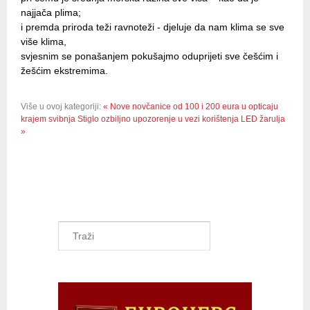
najjača plima;
i premda priroda teži ravnoteži - djeluje da nam klima se sve
više klima,
svjesnim se ponašanjem pokušajmo oduprijeti sve češćim i
žešćim ekstremima.
Više u ovoj kategoriji:
« Nove novčanice od 100 i 200 eura u opticaju
krajem svibnja
Stiglo ozbiljno upozorenje u vezi korištenja LED žarulja
»