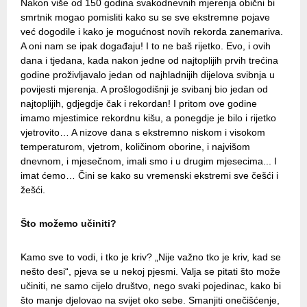
Nakon više od 150 godina svakodnevnih mjerenja obični bi
smrtnik mogao pomisliti kako su se sve ekstremne pojave
već dogodile i kako je mogućnost novih rekorda zanemariva.
A oni nam se ipak događaju! I to ne baš rijetko. Evo, i ovih
dana i tjedana, kada nakon jedne od najtoplijih prvih trećina
godine proživljavalo jedan od najhladnijih dijelova svibnja u
povijesti mjerenja. A prošlogodišnji je svibanj bio jedan od
najtoplijih, gdjegdje čak i rekordan! I pritom ove godine
imamo mjestimice rekordnu kišu, a ponegdje je bilo i rijetko
vjetrovito… A nizove dana s ekstremno niskom i visokom
temperaturom, vjetrom, količinom oborine, i najvišom
dnevnom, i mjesečnom, imali smo i u drugim mjesecima... I
imat ćemo… Čini se kako su vremenski ekstremi sve češći i
žešći.
Što možemo učiniti?
Kamo sve to vodi, i tko je kriv? „Nije važno tko je kriv, kad se
nešto desi“, pjeva se u nekoj pjesmi. Valja se pitati što može
učiniti, ne samo cijelo društvo, nego svaki pojedinac, kako bi
što manje djelovao na svijet oko sebe. Smanjiti onečišćenje,