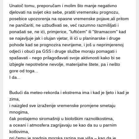
Unatoč tomu, preporučam i molim što manje negativno
djelovati na svijet oko sebe, pratiti vremensku prognozu,
posebice upozorenja na opasne vremenske pojave,ali pritom
ne paničariti, ne uzbuđivati se, već razumno razmišljati i
ponašati se, ne ići, primjerice, "luftićem" ili "štramacom" kad
se najavljuje jak i olujan vjetar, ili ići u planinarske i druge
pohode kad se prognozira nevrijeme, i još u neprimjerenoj
odjeći i obući pa GSS i druge službe moraju pomagati i
spašavati - nego prilagođavati svoje aktivnosti kako bi se
izbjegle nepotrebne nevolje, materijalne štete, pa i nešto
gore od toga...
I da...
Budući da meteo-rekorda i ekstrema ima i kad je ljeto i kad je
zima,
i naizgled sve izraženije vremenske promjene smetaju
mnogima,
čak postajemo siromašniji u biološkim raznolikostima,
a oceani i atmosfera zagrijavaju se kao da su u parnim
kotlovima,
pri čemu je srednja morska razina sve viša – kao da je