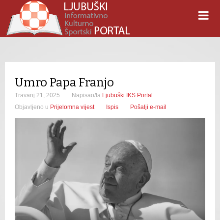
Umro Papa Franjo
Travanj 21, 2025
Napisao/la
Ljubuški IKS Portal
Objavljeno u
Prijelomna vijest
Ispis
Pošalji e-mail