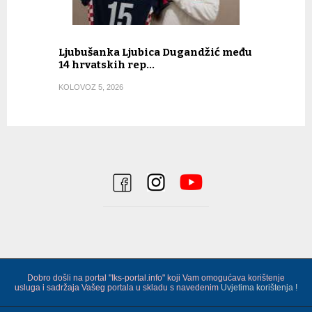
Ljubušanka Ljubica Dugandžić među
14 hrvatskih rep…
KOLOVOZ 5, 2026
Dobro došli na portal "Iks-portal.info" koji Vam omogućava korištenje
usluga i sadržaja Vašeg portala u skladu s navedenim
Uvjetima korištenja !