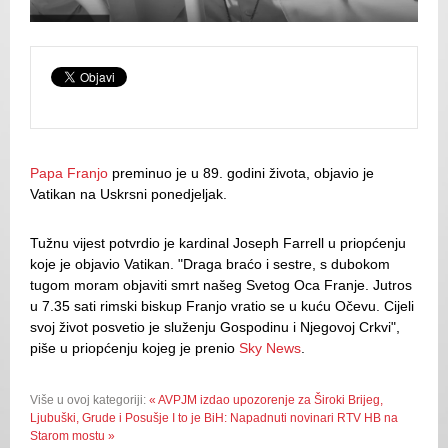
Papa Franjo
preminuo je u 89. godini života, objavio je
Vatikan na Uskrsni ponedjeljak.
Tužnu vijest potvrdio je kardinal Joseph Farrell u priopćenju
koje je objavio Vatikan. "Draga braćo i sestre, s dubokom
tugom moram objaviti smrt našeg Svetog Oca Franje. Jutros
u 7.35 sati rimski biskup Franjo vratio se u kuću Očevu. Cijeli
svoj život posvetio je služenju Gospodinu i Njegovoj Crkvi",
piše u priopćenju kojeg je prenio
Sky News
.
Više u ovoj kategoriji:
« AVPJM izdao upozorenje za Široki Brijeg,
Ljubuški, Grude i Posušje
I to je BiH: Napadnuti novinari RTV HB na
Starom mostu »