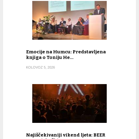
Emocije na Humcu: Predstavljena
knjiga o Toniju He…
KOLOVOZ 5, 2026
Najiščekivaniji vikend ljeta: BEER