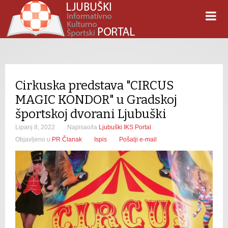
Cirkuska predstava "CIRCUS
MAGIC KONDOR" u Gradskoj
športskoj dvorani Ljubuški
Lipanj 8, 2022
Napisao/la
Ljubuški IKS Portal
Objavljeno u
PR Članak
Ispis
Pošalji e-mail