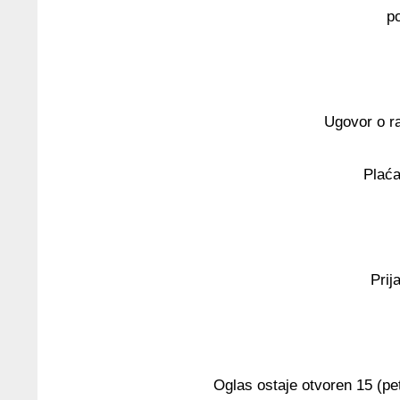
p
Ugovor o r
Plaća
Prij
Oglas ostaje otvoren 