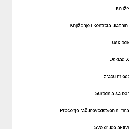
Knjiže
Knjiženje i kontrola ulazni
Usklađi
Usklađiva
Izradu mjese
Suradnja sa ban
Praćenje računovodstvenih, finan
Sve druge aktiv