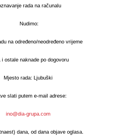
oznavanje rada na računalu
Nudimo:
adu na određeno/neodređeno vrijeme
 i ostale naknade po dogovoru
Mjesto rada: Ljubuški
ave slati putem e-mail adrese:
ino@dia-grupa.com
15 (petnaest) dana, od dana objave oglasa.