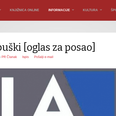
KNJIŽNICA ONLINE
INFORMACIJE
KULTURA
ŠP
buški [oglas za posao]
u
PR Članak
Ispis
Pošalji e-mail