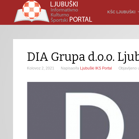
KŠC LJUBUŠKI
DIA Grupa d.o.o. Lju
Kolovoz 2, 2021
Napisao/la
Ljubuški IKS Portal
Objavljeno 