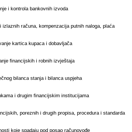
nje i kontrola bankovnih izvoda
h i izlaznih računa, kompenzacija putnih naloga, plaća
vanje kartica kupaca i dobavljača
nje financijskih i robnih izvještaja
čnog bilanca stanja i bilanca uspjeha
kama i drugim financijskim institucijama
cijskih, poreznih i drugih propisa, procedura i standarda
nosti koje spadaju pod posao računovođe