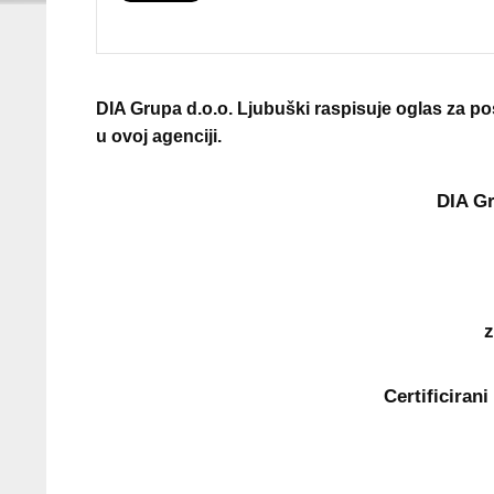
DIA Grupa d.o.o. Ljubuški raspisuje oglas za pos
u ovoj agenciji.
DIA Gr
z
Certificiran