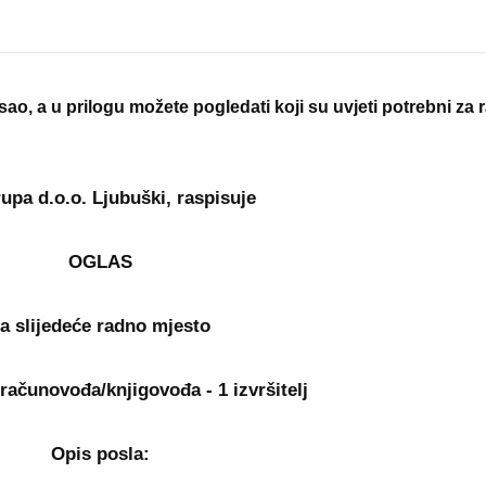
ao, a u prilogu možete pogledati koji su uvjeti potrebni za
upa d.o.o. Ljubuški, raspisuje
OGLAS
a slijedeće radno mjesto
i računovođa/knjigovođa - 1 izvršitelj
Opis posla: