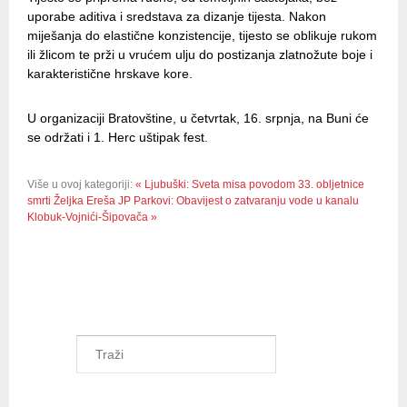
uporabe aditiva i sredstava za dizanje tijesta. Nakon
miješanja do elastične konzistencije, tijesto se oblikuje rukom
ili žlicom te prži u vrućem ulju do postizanja zlatnožute boje i
karakteristične hrskave kore.
U organizaciji Bratovštine, u četvrtak, 16. srpnja, na Buni će
se održati i 1. Herc uštipak fest.
Više u ovoj kategoriji:
« Ljubuški: Sveta misa povodom 33. obljetnice
smrti Željka Ereša
JP Parkovi: Obavijest o zatvaranju vode u kanalu
Klobuk-Vojnići-Šipovača »