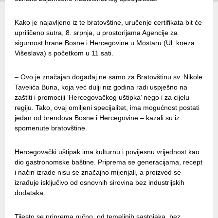
Kako je najavljeno iz te bratovštine, uručenje certifikata bit će
upriličeno sutra, 8. srpnja, u prostorijama Agencije za
sigurnost hrane Bosne i Hercegovine u Mostaru (Ul. kneza
Višeslava) s početkom u 11 sati.
– Ovo je značajan događaj ne samo za Bratovštinu sv. Nikole
Tavelića Buna, koja već dulji niz godina radi uspješno na
zaštiti i promociji ‘Hercegovačkog uštipka’ nego i za cijelu
regiju. Tako, ovaj omiljeni specijalitet, ima mogućnost postati
jedan od brendova Bosne i Hercegovine – kazali su iz
spomenute bratovštine.
Hercegovački uštipak ima kulturnu i povijesnu vrijednost kao
dio gastronomske baštine. Priprema se generacijama, recept
i način izrade nisu se značajno mijenjali, a proizvod se
izrađuje isključivo od osnovnih sirovina bez industrijskih
dodataka.
Tijesto se priprema ručno, od temeljnih sastojaka, bez