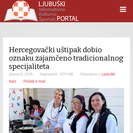
Hercegovački uštipak dobio
oznaku zajamčeno tradicionalnog
specijaliteta
Srpanj 8, 2026
Napisao/la : RTV HB
Objavljeno u
Ljubuški
Ispis
Pošalji e-mail