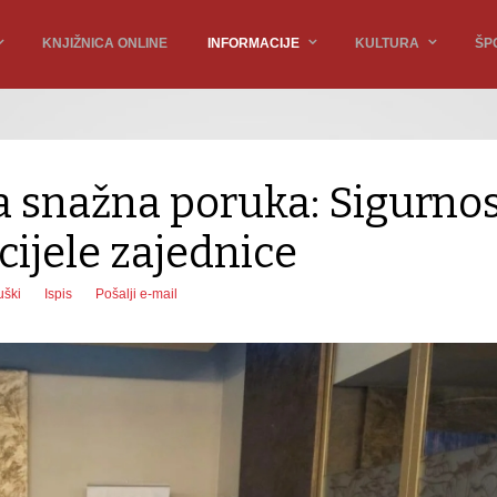
KNJIŽNICA ONLINE
INFORMACIJE
KULTURA
ŠP
a snažna poruka: Sigurno
cijele zajednice
uški
Ispis
Pošalji e-mail