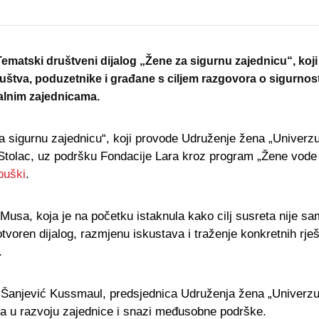
matski društveni dijalog „Žene za sigurnu zajednicu“, koji
društva, poduzetnike i građane s ciljem razgovora o sigurnost
alnim zajednicama.
za sigurnu zajednicu“, koji provode Udruženje žena „Univerz
Stolac, uz podršku Fondacije Lara kroz program „Žene vode
ubuški
.
Musa, koja je na početku istaknula kako cilj susreta nije sa
otvoren dijalog, razmjenu iskustava i traženje konkretnih rje
.
a Šanjević Kussmaul, predsjednica Udruženja žena „Univerz
žena u razvoju zajednice i snazi međusobne podrške.