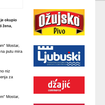
 je okupio
i žena,
um“ Mostar,
 na putu mira
mo niz
šenja za
um“ Mostar,