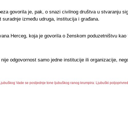
a govorila je, pak, o snazi civilnog društva u stvaranju sigu
st suradnje između udruga, institucija i građana.
Ivana Herceg, koja je govorila o ženskom poduzetništvu kao 
nije odgovornost samo jedne institucije ili organizacije, neg
 Ljubuškog
Vade se posljednje tone ljubuškog ranog krumpira: Ljubuški poljoprivre