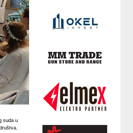
og suda u
 društva.