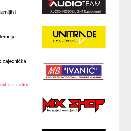
rnijih i
temelju
o zajednička
dnici muku muče s