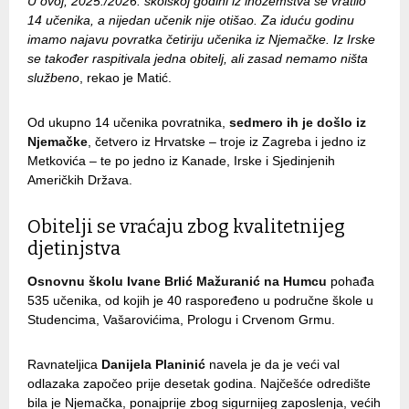
U ovoj, 2025./2026. školskoj godini iz inozemstva se vratilo
14 učenika, a nijedan učenik nije otišao. Za iduću godinu
imamo najavu povratka četiriju učenika iz Njemačke. Iz Irske
se također raspitivala jedna obitelj, ali zasad nemamo ništa
službeno
, rekao je Matić.
Od ukupno 14 učenika povratnika,
sedmero ih je došlo iz
Njemačke
, četvero iz Hrvatske – troje iz Zagreba i jedno iz
Metkovića – te po jedno iz Kanade, Irske i Sjedinjenih
Američkih Država.
Obitelji se vraćaju zbog kvalitetnijeg
djetinjstva
Osnovnu školu Ivane Brlić Mažuranić na Humcu
pohađa
535 učenika, od kojih je 40 raspoređeno u područne škole u
Studencima, Vašarovićima, Prologu i Crvenom Grmu.
Ravnateljica
Danijela Planinić
navela je da je veći val
odlazaka započeo prije desetak godina. Najčešće odredište
bila je Njemačka, ponajprije zbog sigurnijeg zaposlenja, većih