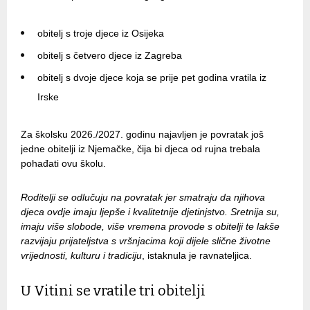
obitelj s troje djece iz Osijeka
obitelj s četvero djece iz Zagreba
obitelj s dvoje djece koja se prije pet godina vratila iz
Irske
Za školsku 2026./2027. godinu najavljen je povratak još
jedne obitelji iz Njemačke, čija bi djeca od rujna trebala
pohađati ovu školu.
Roditelji se odlučuju na povratak jer smatraju da njihova
djeca ovdje imaju ljepše i kvalitetnije djetinjstvo. Sretnija su,
imaju više slobode, više vremena provode s obitelji te lakše
razvijaju prijateljstva s vršnjacima koji dijele slične životne
vrijednosti, kulturu i tradiciju
, istaknula je ravnateljica.
U Vitini se vratile tri obitelji