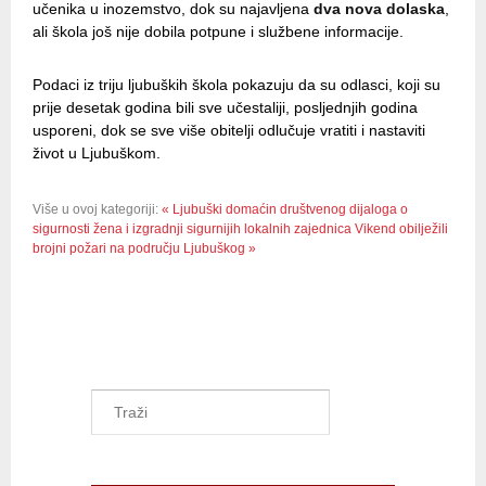
učenika u inozemstvo, dok su najavljena
dva nova dolaska
,
ali škola još nije dobila potpune i službene informacije.
Podaci iz triju ljubuških škola pokazuju da su odlasci, koji su
prije desetak godina bili sve učestaliji, posljednjih godina
usporeni, dok se sve više obitelji odlučuje vratiti i nastaviti
život u Ljubuškom.
Više u ovoj kategoriji:
« Ljubuški domaćin društvenog dijaloga o
sigurnosti žena i izgradnji sigurnijih lokalnih zajednica
Vikend obilježili
brojni požari na području Ljubuškog »