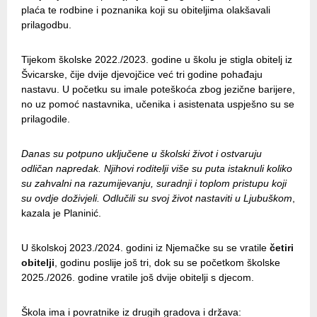
plaća te rodbine i poznanika koji su obiteljima olakšavali
prilagodbu.
Tijekom školske 2022./2023. godine u školu je stigla obitelj iz
Švicarske, čije dvije djevojčice već tri godine pohađaju
nastavu. U početku su imale poteškoća zbog jezične barijere,
no uz pomoć nastavnika, učenika i asistenata uspješno su se
prilagodile.
Danas su potpuno uključene u školski život i ostvaruju
odličan napredak. Njihovi roditelji više su puta istaknuli koliko
su zahvalni na razumijevanju, suradnji i toplom pristupu koji
su ovdje doživjeli. Odlučili su svoj život nastaviti u Ljubuškom
,
kazala je Planinić.
U školskoj 2023./2024. godini iz Njemačke su se vratile
četiri
obitelji
, godinu poslije još tri, dok su se početkom školske
2025./2026. godine vratile još dvije obitelji s djecom.
Škola ima i povratnike iz drugih gradova i država: