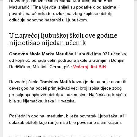
Ravnatelji osnovnih škola Marka Marulića, Ivane Brlić
Mažuranić i Tina Ujevića iznijeli su podatke o odlascima i
povratcima učenika te razlozima zbog kojih se obitelji
odlučuju ponovno nastaniti u Ljubuškom.
U najvećoj ljubuškoj školi ove godine
nije otišao nijedan učenik
Osnovna škola Marka Marulića Ljubuški
ima 931 učenika,
od kojih 61 pohađa četiri područne škole u Gornjim i Donjim
Radišićima, Miletini i Cernu, piše
Večernji list BiH
.
Ravnatelj škole
Tomislav Matić
kazao je da su prije osam ili
devet godina počeli primjećivati veći broj ispisa djece zbog
preseljenja njihovih obitelji u inozemstvo. Najčešća odredišta
bila su Njemačka, Irska i Hrvatska.
Posljednjih godina, međutim, bilježe povratak Ljubušaka, ali i
dolazak obitelji koje ranije nisu bile povezane s tim krajem.