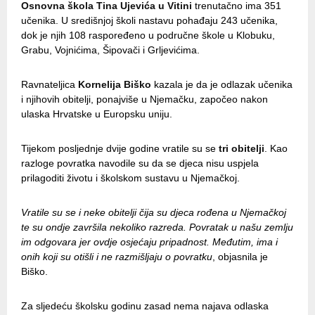
Osnovna škola Tina Ujevića u Vitini
trenutačno ima 351
učenika. U središnjoj školi nastavu pohađaju 243 učenika,
dok je njih 108 raspoređeno u područne škole u Klobuku,
Grabu, Vojnićima, Šipovači i Grljevićima.
Ravnateljica
Kornelija Biško
kazala je da je odlazak učenika
i njihovih obitelji, ponajviše u Njemačku, započeo nakon
ulaska Hrvatske u Europsku uniju.
Tijekom posljednje dvije godine vratile su se
tri obitelji
. Kao
razloge povratka navodile su da se djeca nisu uspjela
prilagoditi životu i školskom sustavu u Njemačkoj.
Vratile su se i neke obitelji čija su djeca rođena u Njemačkoj
te su ondje završila nekoliko razreda. Povratak u našu zemlju
im odgovara jer ovdje osjećaju pripadnost. Međutim, ima i
onih koji su otišli i ne razmišljaju o povratku
, objasnila je
Biško.
Za sljedeću školsku godinu zasad nema najava odlaska