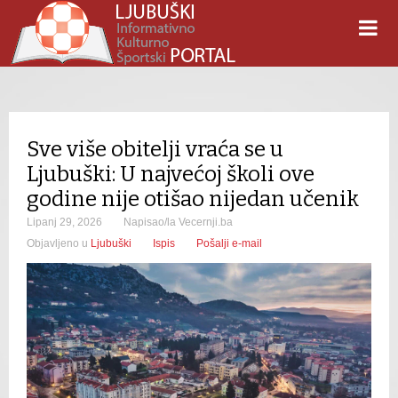
Sve više obitelji vraća se u
Ljubuški: U najvećoj školi ove
godine nije otišao nijedan učenik
Lipanj 29, 2026
Napisao/la Vecernji.ba
Objavljeno u
Ljubuški
Ispis
Pošalji e-mail