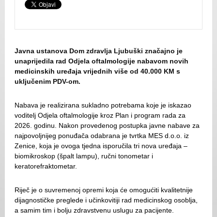
Javna ustanova Dom zdravlja Ljubuški značajno je
unaprijedila rad Odjela oftalmologije nabavom novih
medicinskih uređaja vrijednih više od 40.000 KM s
uključenim PDV-om.
Nabava je realizirana sukladno potrebama koje je iskazao
voditelj Odjela oftalmologije kroz Plan i program rada za
2026. godinu. Nakon provedenog postupka javne nabave za
najpovoljnijeg ponuđača odabrana je tvrtka MES d.o.o. iz
Zenice, koja je ovoga tjedna isporučila tri nova uređaja –
biomikroskop (špalt lampu), ručni tonometar i
keratorefraktometar.
Riječ je o suvremenoj opremi koja će omogućiti kvalitetnije
dijagnostičke preglede i učinkovitiji rad medicinskog osoblja,
a samim tim i bolju zdravstvenu uslugu za pacijente.