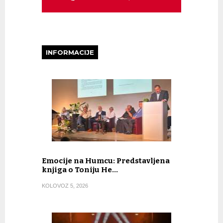
INFORMACIJE
Emocije na Humcu: Predstavljena
knjiga o Toniju He…
KOLOVOZ 5, 2026