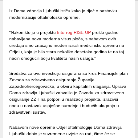
Iz Doma zdravlja Ljubuški ističu kako je riječ o nastavku
modernizacije oftalmološke opreme.
“Nakon što je u projektu
Interreg RISE-UP
prošle godine
nabavljena nova moderna visus ploča, s nabavom ovih
uređaja smo značajno modernizirali medicinsku opremu na
Odjelu, koja je bila stara nekoliko desetaka godina te na taj
način omogućili bolju kvalitetu naših usluga.”
Sredstva za ovu investiciju osigurana su kroz Financijski plan
Zavoda za zdravstveno osiguranje Županije
Zapadnohercegovačke, u okviru kapitalnih ulaganja. Uprava
Doma zdravlja Ljubuški zahvalila je Zavodu za zdravstveno
osiguranje ŽZH na potpori u realizaciji projekta, izrazivši
nadu u nastavak uspješne suradnje i budućih ulaganja u
zdravstveni sustav.
Nabavom nove opreme Odjel oftalmologije Doma zdravlja
Ljubuški dobio je suvremene uvjete za rad, čime će se