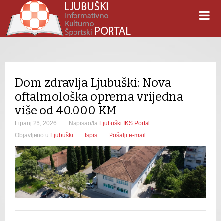
Dom zdravlja Ljubuški: Nova
oftalmološka oprema vrijedna
više od 40.000 KM
Lipanj 26, 2026
Napisao/la
Ljubuški IKS Portal
Objavljeno u
Ljubuški
Ispis
Pošalji e-mail