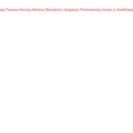
čaja Tamara Herceg Ateliera
Obavijest o izlaganju Privremenog izvoda iz Središnje