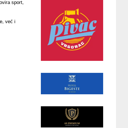
ovira sport,
e, već i