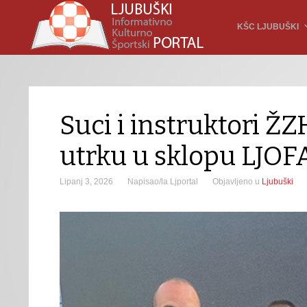
KŠC LJUBUŠKI
Suci i instruktori 
utrku u sklopu LJOF
Lipanj 3, 2026
Napisao/la Ljportal
Objavljeno u
Ljubuški