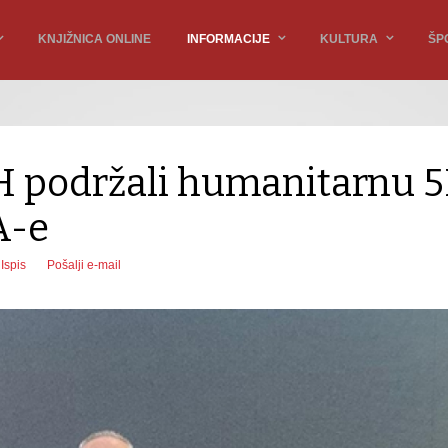
KNJIŽNICA ONLINE
INFORMACIJE
KULTURA
ŠP
ŽZH podržali humanitarnu 
A-e
Ispis
Pošalji e-mail