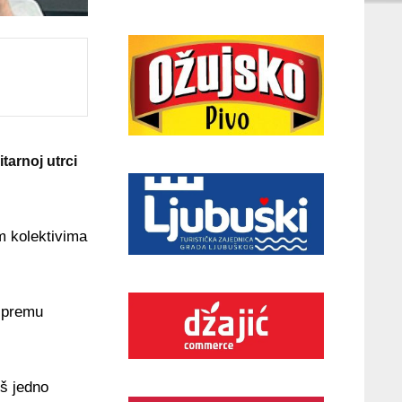
arnoj utrci
im kolektivima
 spremu
oš jedno