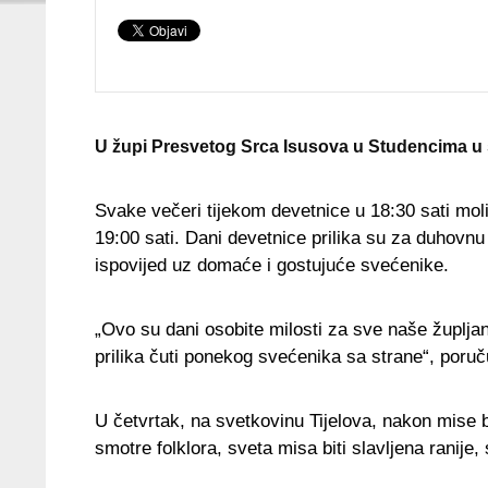
U župi Presvetog Srca Isusova u Studencima u sr
Svake večeri tijekom devetnice u 18:30 sati moli
19:00 sati. Dani devetnice prilika su za duhovnu
ispovijed uz domaće i gostujuće svećenike.
„Ovo su dani osobite milosti za sve naše župljan
prilika čuti ponekog svećenika sa strane“, poruč
U četvrtak, na svetkovinu Tijelova, nakon mise 
smotre folklora, sveta misa biti slavljena ranije,