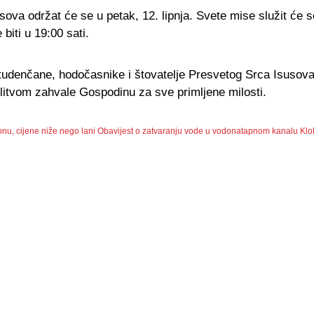
va održat će se u petak, 12. lipnja. Svete mise služit će se
biti u 19:00 sati.
tudenčane, hodočasnike i štovatelje Presvetog Srca Isusova
olitvom zahvale Gospodinu za sve primljene milosti.
onu, cijene niže nego lani
Obavijest o zatvaranju vode u vodonatapnom kanalu Klob