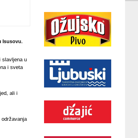
u Isusovu.
 slavljena u
na i sveta
d, ali i
g održavanja