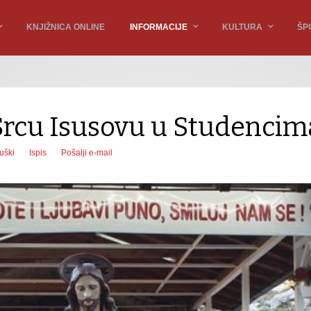
KNJIŽNICA ONLINE
INFORMACIJE
KULTURA
ŠP
Srcu Isusovu u Studencim
uški
Ispis
Pošalji e-mail