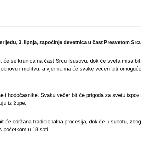
ijedu, 3. lipnja, započinje devetnica u čast Presvetom Src
t će se krunica na čast Srcu Isusovu, dok će sveta misa biti
 obnovu i molitvu, a vjernicima će svake večeri biti omoguće
e i hodočasnike. Svaku večer bit će prigoda za svetu ispovije
uju iz župe.
bit će održana tradicionalna procesija, dok će u subotu, zbo
 s početkom u 18 sati.