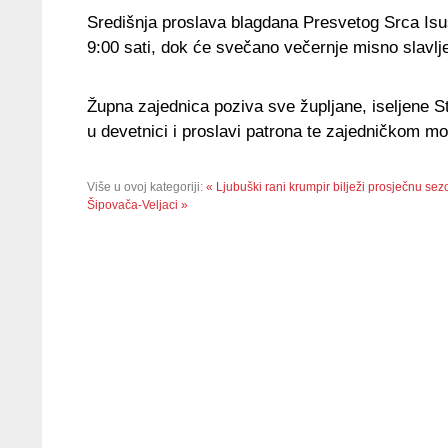
Središnja proslava blagdana Presvetog Srca Isuso
9:00 sati, dok će svečano večernje misno slavlje 
Župna zajednica poziva sve župljane, iseljene S
u devetnici i proslavi patrona te zajedničkom m
Više u ovoj kategoriji:
« Ljubuški rani krumpir bilježi prosječnu sez
Šipovača-Veljaci »