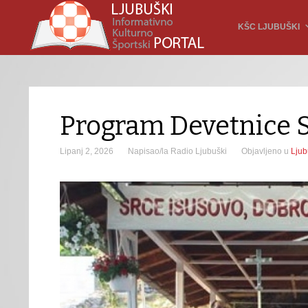
KŠC LJUBUŠKI
Program Devetnice 
Lipanj 2, 2026
Napisao/la Radio Ljubuški
Objavljeno u
Ljub