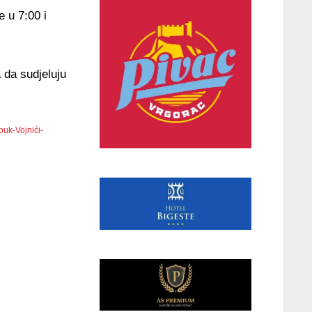
 u 7:00 i
 da sudjeluju
uk-Vojnići-