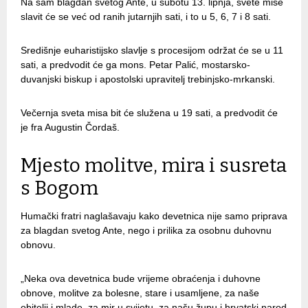
Na sam blagdan svetog Ante, u subotu 13. lipnja, svete mise
slavit će se već od ranih jutarnjih sati, i to u 5, 6, 7 i 8 sati.
Središnje euharistijsko slavlje s procesijom održat će se u 11
sati, a predvodit će ga mons. Petar Palić, mostarsko-
duvanjski biskup i apostolski upravitelj trebinjsko-mrkanski.
Večernja sveta misa bit će služena u 19 sati, a predvodit će
je fra Augustin Čordaš.
Mjesto molitve, mira i susreta
s Bogom
Humački fratri naglašavaju kako devetnica nije samo priprava
za blagdan svetog Ante, nego i prilika za osobnu duhovnu
obnovu.
„Neka ova devetnica bude vrijeme obraćenja i duhovne
obnove, molitve za bolesne, stare i usamljene, za naše
obitelji i mlade, za mir u svijetu, za našu župu i hrvatski narod