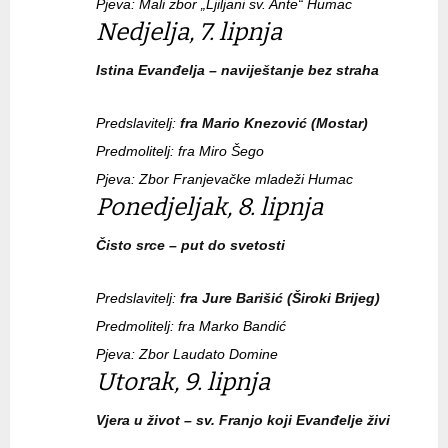
Pjeva: Mali zbor „Ljiljani sv. Ante“ Humac
Nedjelja, 7. lipnja
Istina Evanđelja – naviještanje bez straha
Predslavitelj:
fra Mario Knezović (Mostar)
Predmolitelj: fra Miro Šego
Pjeva: Zbor Franjevačke mladeži Humac
Ponedjeljak, 8. lipnja
Čisto srce – put do svetosti
Predslavitelj:
fra Jure Barišić (Široki Brijeg)
Predmolitelj: fra Marko Bandić
Pjeva: Zbor Laudato Domine
Utorak, 9. lipnja
Vjera u život – sv. Franjo koji Evanđelje živi