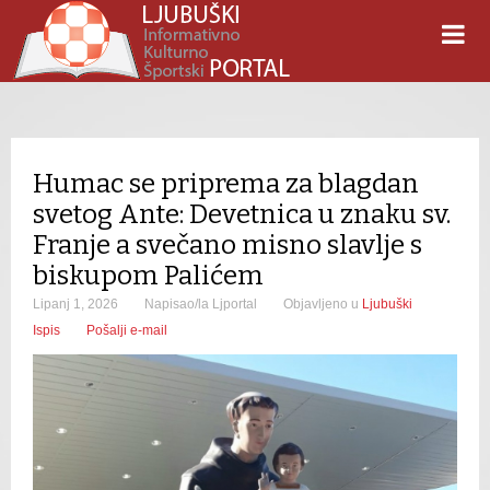
Humac se priprema za blagdan
svetog Ante: Devetnica u znaku sv.
Franje a svečano misno slavlje s
biskupom Palićem
Lipanj 1, 2026
Napisao/la Ljportal
Objavljeno u
Ljubuški
Ispis
Pošalji e-mail