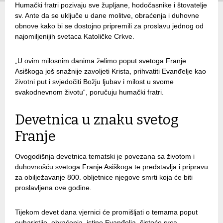
Humački fratri pozivaju sve župljane, hodočasnike i štovatelje
sv. Ante da se uključe u dane molitve, obraćenja i duhovne
obnove kako bi se dostojno pripremili za proslavu jednog od
najomiljenijih svetaca Katoličke Crkve.
„U ovim milosnim danima želimo poput svetoga Franje
Asiškoga još snažnije zavoljeti Krista, prihvatiti Evanđelje kao
životni put i svjedočiti Božju ljubav i milost u svome
svakodnevnom životu“, poručuju humački fratri.
Devetnica u znaku svetog
Franje
Ovogodišnja devetnica tematski je povezana sa životom i
duhovnošću svetoga Franje Asiškoga te predstavlja i pripravu
za obilježavanje 800. obljetnice njegove smrti koja će biti
proslavljena ove godine.
Tijekom devet dana vjernici će promišljati o temama poput
euharistije, obraćenja, istine Evanđelja, čistoće srca,