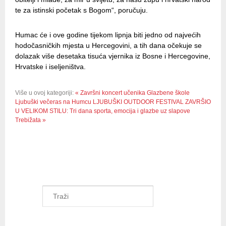
te za istinski početak s Bogom“, poručuju.
Humac će i ove godine tijekom lipnja biti jedno od najvećih
hodočasničkih mjesta u Hercegovini, a tih dana očekuje se
dolazak više desetaka tisuća vjernika iz Bosne i Hercegovine,
Hrvatske i iseljeništva.
Više u ovoj kategoriji:
« Završni koncert učenika Glazbene škole
Ljubuški večeras na Humcu
LJUBUŠKI OUTDOOR FESTIVAL ZAVRŠIO
U VELIKOM STILU: Tri dana sporta, emocija i glazbe uz slapove
Trebižata »