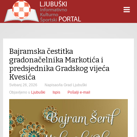
Bajramska čestitka
gradonačelnika Markotića i
predsjednika Gradskog vijeća
Kvesića
Svibanj 26, 2026
Napisao/la Grad Ljubuški
Objavljeno u
Ljubuški
Ispis
Pošalji e-mail